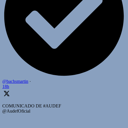
@bachsmartin
·
18h
COMUNICADO DE #AUDEF
@AudefOficial