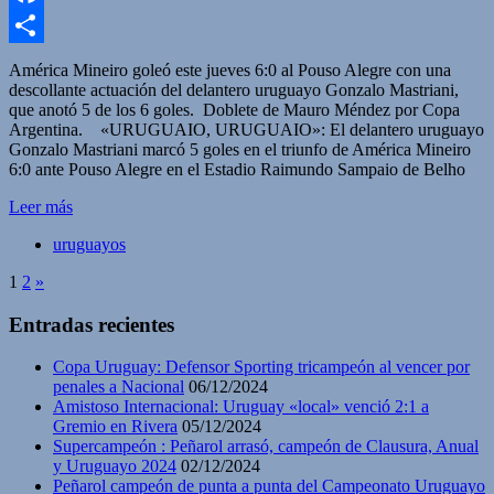
Facebook
Compartir
América Mineiro goleó este jueves 6:0 al Pouso Alegre con una
descollante actuación del delantero uruguayo Gonzalo Mastriani,
que anotó 5 de los 6 goles. Doblete de Mauro Méndez por Copa
Argentina. «URUGUAIO, URUGUAIO»: El delantero uruguayo
Gonzalo Mastriani marcó 5 goles en el triunfo de América Mineiro
6:0 ante Pouso Alegre en el Estadio Raimundo Sampaio de Belho
Leer más
uruguayos
1
2
»
Entradas recientes
Copa Uruguay: Defensor Sporting tricampeón al vencer por
penales a Nacional
06/12/2024
Amistoso Internacional: Uruguay «local» venció 2:1 a
Gremio en Rivera
05/12/2024
Supercampeón : Peñarol arrasó, campeón de Clausura, Anual
y Uruguayo 2024
02/12/2024
Peñarol campeón de punta a punta del Campeonato Uruguayo