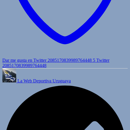
Dar me gusta en Twitter 2085170839989764448
5
Twitter
2085170839989764448
La Web Deportiva Uruguaya