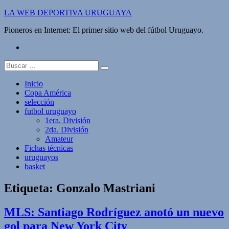
Saltar
LA WEB DEPORTIVA URUGUAYA
al
Pioneros en Internet: El primer sitio web del fútbol Uruguayo.
contenido
twitter
Buscar:
Inicio
Copa América
selección
futbol uruguayo
1era. División
2da. División
Amateur
Fichas técnicas
uruguayos
basket
Etiqueta:
Gonzalo Mastriani
MLS: Santiago Rodríguez anotó un nuevo
gol para New York City