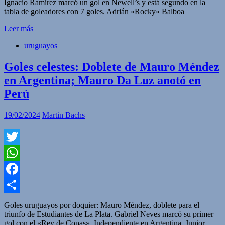
Ignacio Ramírez marcó un gol en Newell’s y está segundo en la
tabla de goleadores con 7 goles. Adrián «Rocky» Balboa
Leer más
uruguayos
Goles celestes: Doblete de Mauro Méndez
en Argentina; Mauro Da Luz anotó en
Perú
19/02/2024
Martin Bachs
Twitter
WhatsApp
Facebook
Compartir
Goles uruguayos por doquier: Mauro Méndez, doblete para el
triunfo de Estudiantes de La Plata. Gabriel Neves marcó su primer
gol con el «Rey de Copas», Independiente en Argentina. Junior