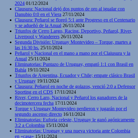
2024
01/12/2024
Clausura: Nacional dejó dos puntos de oro al igualar con
Danubio 0:0 en el Viera
27/11/2024
Clausura: Peñarol se floreó 5:1 ante Progreso en el Centenario
y se adueñó de la Anual
26/11/2024
Triunfos de Cerro Largo, Racing, Deportivo, Peñarol, River,
Liverpool y Wanderers
26/11/2024
Segunda División: Uruguay Montevideo – Torque, martes a
las 16:30 hs.
25/11/2024
Peñarol y Nacional en el mano a mano por el Claiusura y la
Anual
25/11/2024
Eliminatorias: Puntazo de Uruguay, empató 1:1 con Brasil en
Bahía
19/11/2024
Triunfos de Argentina, Ecuador y Chile; empate clásico Brasil
y Uruguay
19/11/2024
Clausura: Peñarol en noche de golazos, venció 2:0 a Defensor
Sporting en el CDS
17/11/2024
River, Cerro Laro, Nacional y Peñarol los ganadores de la
decimotercera fecha
17/11/2024
Torque y Uruguay Montevideo perdieron y jugarán por el
segundo ascenso directo
16/11/2024
Eliminatorias: Euforia celeste, Uruguay le ganó agónicamente
3:2 a Colombia
15/11/2024
Eliminatorias: Uruguay y una nueva victoria ante Colombia
en «casa»
15/11/2024