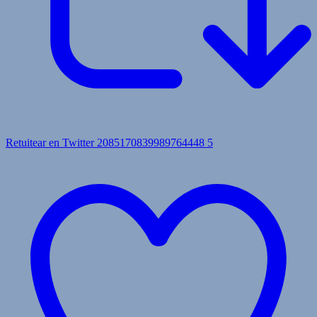
Retuitear en Twitter 2085170839989764448
5