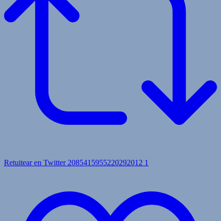
Retuitear en Twitter 2085415955220292012
1