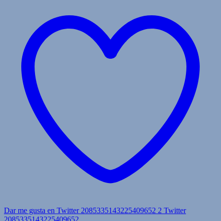
Dar me gusta en Twitter 2085335143225409652
2
Twitter
2085335143225409652