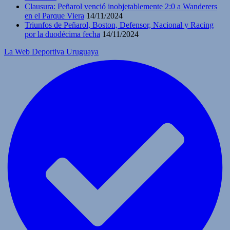
Clausura: Peñarol venció inobjetablemente 2:0 a Wanderers
en el Parque Viera
14/11/2024
Triunfos de Peñarol, Boston, Defensor, Nacional y Racing
por la duodécima fecha
14/11/2024
La Web Deportiva Uruguaya