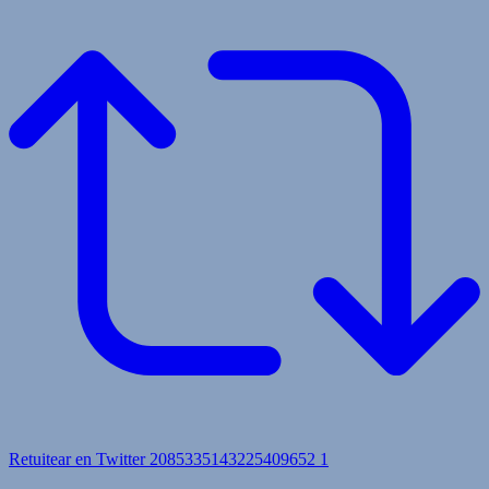
Retuitear en Twitter 2085335143225409652
1