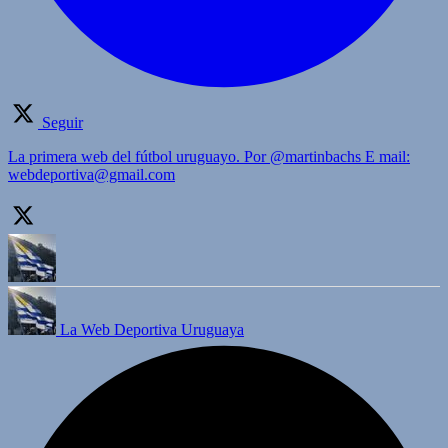
Seguir
La primera web del fútbol uruguayo. Por @martinbachs E mail:
webdeportiva@gmail.com
La Web Deportiva Uruguaya