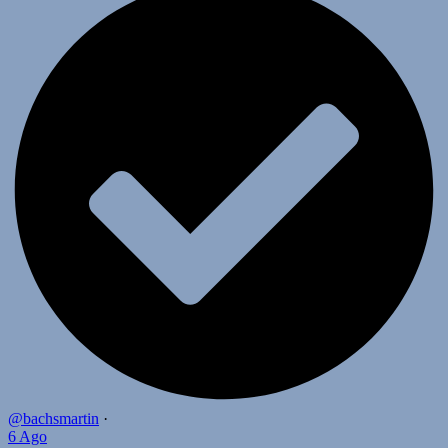
@bachsmartin
·
6 Ago