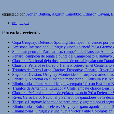
etiquetado con
Adrián Balboa
,
Agustín Canobbio
,
Edinson Cavani
,
E
uruguayos
Entradas recientes
Copa Uruguay: Defensor Sporting tricampeón al vencer por pe
Amistoso Internacional: Uruguay «local» venció 2:1 a Gremio 
Supercampeón : Peñarol arrasó, campeón de Clausura, Anual 
Peñarol campeón de punta a punta del Campeonato Uruguayo 
Clausura: Nacional dejó dos puntos de oro al igualar con Danub
Clausura: Peñarol se floreó 5:1 ante Progreso en el Centenario 
Triunfos de Cerro Largo, Racing, Deportivo, Peñarol, River, L
Segunda División: Uruguay Montevideo – Torque, martes a las
Peñarol y Nacional en el mano a mano por el Claiusura y la An
Eliminatorias: Puntazo de Uruguay, empató 1:1 con Brasil en B
Triunfos de Argentina, Ecuador y Chile; empate clásico Brasil
Clausura: Peñarol en noche de golazos, venció 2:0 a Defensor
River, Cerro Laro, Nacional y Peñarol los ganadores de la deci
Torque y Uruguay Montevideo perdieron y jugarán por el segu
Eliminatorias: Euforia celeste, Uruguay le ganó agónicamente 
Eliminatorias: Uruguay y una nueva victoria ante Colombia en