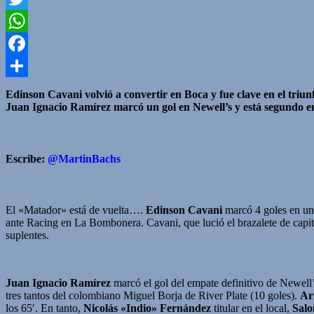
Twitter
WhatsApp
Facebook
Compartir
Edinson Cavani volvió a convertir en Boca y fue clave en el triun
Juan Ignacio Ramírez marcó un gol en Newell’s y está segundo en
Escribe:
@
MartinBachs
El «Matador» está de vuelta….
Edinson Cavani
marcó 4 goles en una
ante Racing en La Bombonera. Cavani, que lució el brazalete de capitán
suplentes.
Juan Ignacio Ramírez
marcó el gol del empate definitivo de Newell
tres tantos del colombiano Miguel Borja de River Plate (10 goles).
Ar
los 65′. En tanto,
Nicolás «Indio» Fernández
titular en el local,
Salo