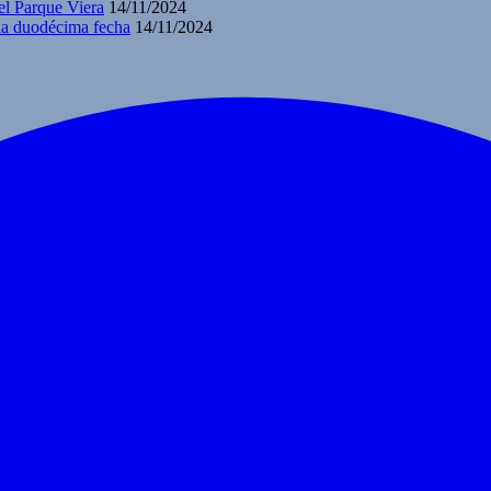
el Parque Viera
14/11/2024
 la duodécima fecha
14/11/2024