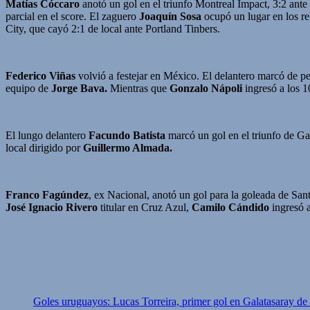
Matías Cóccaro
anotó un gol en el triunfo Montreal Impact, 3:2 ante
parcial en el score. El zaguero
Joaquín Sosa
ocupó un lugar en los re
City, que cayó 2:1 de local ante Portland Tinbers.
Federico Viñas
volvió a festejar en México. El delantero marcó de p
equipo de
Jorge Bava.
Mientras que
Gonzalo Nápoli
ingresó a los 1
El lungo delantero
Facundo Batista
marcó un gol en el triunfo de G
local dirigido por
Guillermo Almada.
Franco Fagúndez
, ex Nacional, anotó un gol para la goleada de Sant
José Ignacio Rivero
titular en Cruz Azul,
Camilo Cándido
ingresó a
Goles uruguayos: Lucas Torreira, primer gol en Galatasaray de