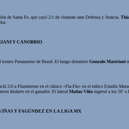
ión de Santa Fe, que cayó 2:1 de visitante ante Defensa y Justicia.
Thi
dor.
IANI Y CANOBBIO
 torneo Paranaense de Brasil. El lungo delantero
Gonzalo Mastriani
m
nció 2:0 a Fluminense en el clásico «Fla-Flu» en el mítico Estadio Marac
ron titulares en el ganador. El lateral
Matías Viña
ingresó a los 50′ a 
VIÑAS Y FAGÚNDEZ EN LA LIGA MX