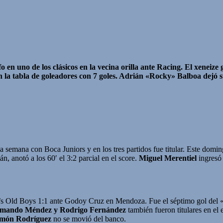
fo en uno de los clásicos en la vecina orilla ante Racing. El xenei
 la tabla de goleadores con 7 goles. Adrián «Rocky» Balboa dejó 
 semana con Boca Juniors y en los tres partidos fue titular. Este domin
, anotó a los 60′ el 3:2 parcial en el score.
Miguel Merentiel
ingresó 
’s Old Boys 1:1 ante Godoy Cruz en Mendoza. Fue el séptimo gol del «
mando Méndez y Rodrigo Fernández
también fueron titulares en el
món Rodríguez
no se movió del banco.