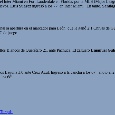
 el Inter Miami en Fort Lauderdale en Florida, por la MLS (Major Leagu
levos.
Luis Suárez
ingresó a los 77′ en Inter Miami. En tanto,
Santia
enal la apertura en el marcador para León, que le ganó 2:1 Chivas de 
0′ de juego.
allos Blancos de Querétaro 2:1 ante Pachuca. El zaguero
Emanuel Gula
os Laguna 3:0 ante Cruz Azul. Ingresó a la cancha a los 67′, anotó el 2:0
 los 68′.
 Turquía