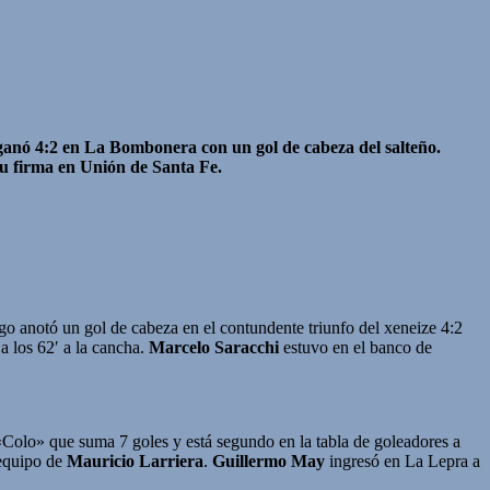
ze ganó 4:2 en La Bombonera con un gol de cabeza del salteño.
su firma en Unión de Santa Fe.
go anotó un gol de cabeza en el contundente triunfo del xeneize 4:2
a los 62′ a la cancha.
Marcelo Saracchi
estuvo en el banco de
Colo» que suma 7 goles y está segundo en la tabla de goleadores a
 equipo de
Mauricio Larriera
.
Guillermo May
ingresó en La Lepra a