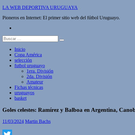
Saltar
LA WEB DEPORTIVA URUGUAYA
al
Pioneros en Internet: El primer sitio web del fútbol Uruguayo.
contenido
twitter
Buscar:
Inicio
Copa América
selección
futbol uruguayo
1era. División
2da. División
Amateur
Fichas técnicas
uruguayos
basket
Goles celestes: Ramírez y Balboa en Argentina, Canob
11/03/2024
Martin Bachs