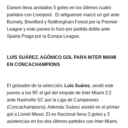
Darwin lleva anotados 5 goles en los últimos cuatro
partidos con Liverpool. El artiguense marcó un gol ante
Burnely, Brentford y Notthingham Forest por la Premier
League y este jueves lo hizo por partida doble ante
Sparta Praga por la Europa League.
LUIS SUÁREZ, AGÓNICO GOL PARA INTER MIAMI
EN CONCACHAMPIONS
El goleador de la selección,
Luis Suárez
, anotó este
jueves a los 95′ el gol del empate de Inter Miami 2:2
ante Nashville SC por la Liga de Campeones
(Concachampions). Además Suárez asistió en el primer
gol a Lionel Messi. El ex Nacional lleva 3 goles y 3
asistencias en los dos últimos partidos con Inter Miami.