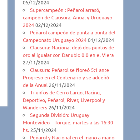
05/12/2024
Supercampeón : Peñarol arrasó,
campeón de Clausura, Anual y Uruguayo
2024
02/12/2024
Peñarol campeón de punta a punta del
Campeonato Uruguayo 2024
01/12/2024
Clausura: Nacional dejó dos puntos de
oro al igualar con Danubio 0:0 en el Viera
27/11/2024
Clausura: Peñarol se floreó 5:1 ante
Progreso en el Centenario y se adueñó
de la Anual
26/11/2024
Triunfos de Cerro Largo, Racing,
Deportivo, Peñarol, River, Liverpool y
Wanderers
26/11/2024
Segunda División: Uruguay
Montevideo – Torque, martes a las 16:30
hs.
25/11/2024
Peñarol y Nacional en el mano a mano