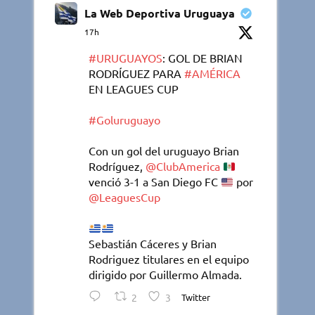
La Web Deportiva Uruguaya
17h
#URUGUAYOS
: GOL DE BRIAN
RODRÍGUEZ PARA
#AMÉRICA
EN LEAGUES CUP
#Goluruguayo
Con un gol del uruguayo Brian
Rodríguez,
@ClubAmerica
venció 3-1 a San Diego FC
por
@LeaguesCup
Sebastián Cáceres y Brian
Rodriguez titulares en el equipo
dirigido por Guillermo Almada.
2
3
Twitter