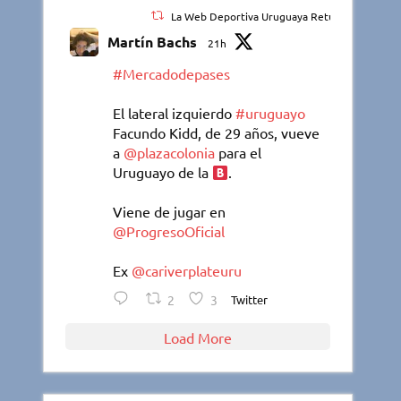
La Web Deportiva Uruguaya Retuiteado
Martín Bachs
21h
#Mercadodepases
El lateral izquierdo
#uruguayo
Facundo Kidd, de 29 años, vueve
a
@plazacolonia
para el
Uruguayo de la
.
Viene de jugar en
@ProgresoOficial
Ex
@cariverplateuru
2
3
Twitter
Load More