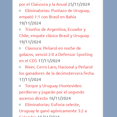
por el Claiusura y la Anual
25/11/2024
Eliminatorias: Puntazo de Uruguay,
empató 1:1 con Brasil en Bahía
19/11/2024
Triunfos de Argentina, Ecuador y
Chile; empate clásico Brasil y Uruguay
19/11/2024
Clausura: Peñarol en noche de
golazos, venció 2:0 a Defensor Sporting
en el CDS
17/11/2024
River, Cerro Laro, Nacional y Peñarol
los ganadores de la decimotercera fecha
17/11/2024
Torque y Uruguay Montevideo
perdieron y jugarán por el segundo
ascenso directo
16/11/2024
Eliminatorias: Euforia celeste,
Uruguay le ganó agónicamente 3:2 a
Colombia
15/11/2024