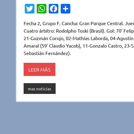
T
W
Fa
C
w
h
c
o
Fecha 2, Grupo F. Cancha: Gran Parque Central. Jue
it
at
e
m
Cuatro árbitro: Rodolpho Toski (Brasil). Gol: 70′ Fe
te
s
b
p
21-Guzmán Corujo, 02-Mathías Laborda, 04-Agustín O
r
A
o
ar
Amaral (59′ Claudio Yacob), 11-Gonzalo Castro, 23-S
Sebastián Fernández).
p
o
ti
p
k
r
LEER MÁS
mas noticias