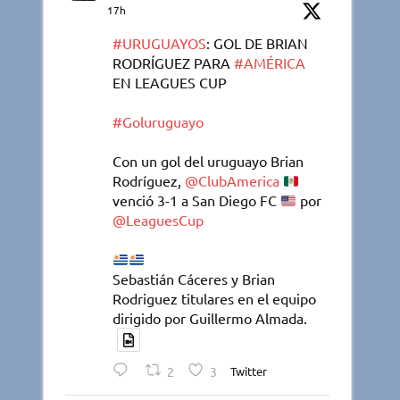
17h
#URUGUAYOS
: GOL DE BRIAN
RODRÍGUEZ PARA
#AMÉRICA
EN LEAGUES CUP
#Goluruguayo
Con un gol del uruguayo Brian
Rodríguez,
@ClubAmerica
venció 3-1 a San Diego FC
por
@LeaguesCup
Sebastián Cáceres y Brian
Rodriguez titulares en el equipo
dirigido por Guillermo Almada.
2
3
Twitter