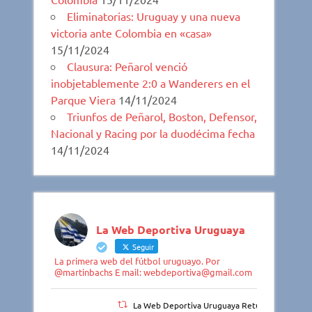
Eliminatorias: Uruguay y una nueva
victoria ante Colombia en «casa»
15/11/2024
Clausura: Peñarol venció
inobjetablemente 2:0 a Wanderers en el
Parque Viera
14/11/2024
Triunfos de Peñarol, Boston, Defensor,
Nacional y Racing por la duodécima fecha
14/11/2024
La Web Deportiva Uruguaya
Seguir
La primera web del fútbol uruguayo. Por
@martinbachs E mail: webdeportiva@gmail.com
La Web Deportiva Uruguaya Retuiteado