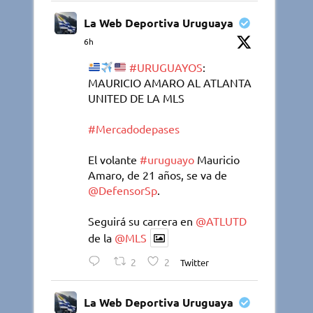
La Web Deportiva Uruguaya
6h
#URUGUAYOS
:
MAURICIO AMARO AL ATLANTA
UNITED DE LA MLS
#Mercadodepases
El volante
#uruguayo
Mauricio
Amaro, de 21 años, se va de
@DefensorSp
.
Seguirá su carrera en
@ATLUTD
de la
@MLS
2
2
Twitter
La Web Deportiva Uruguaya