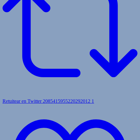
Retuitear en Twitter 2085415955220292012
1