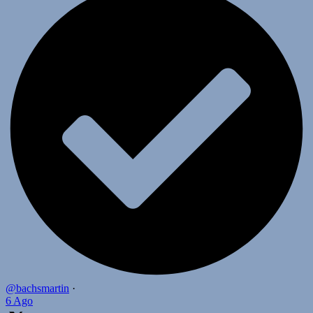
@bachsmartin
·
6 Ago