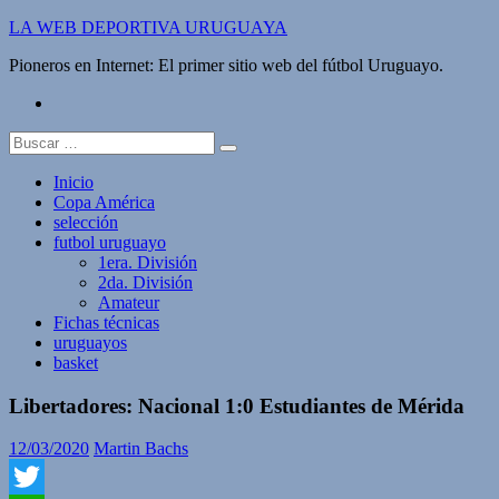
Saltar
LA WEB DEPORTIVA URUGUAYA
al
Pioneros en Internet: El primer sitio web del fútbol Uruguayo.
contenido
twitter
Buscar:
Inicio
Copa América
selección
futbol uruguayo
1era. División
2da. División
Amateur
Fichas técnicas
uruguayos
basket
Libertadores: Nacional 1:0 Estudiantes de Mérida
12/03/2020
Martin Bachs