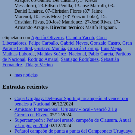
Araque, 05-Galileo Del Castillo (73′ Alexis
Messidoro), 23-Edison Penilla, 13-José Marrufo, 03-
Daniel Linárez, 07-Christian Flores (87′ Jaime
Moreno), 10-Jesús Meza (73′ Yorwin Lobo), 15-
Cristhian Rivas, 20-José Manríquez, 27-José Rivas, 17-
Armando Araque.
Director técnico:
Martín Brignani.
etiquetado con
Agustín Oliveros
,
Claudio Yacob
,
Copa
Libertadores
,
Felipe Carballo
,
Gabriel Neves
,
Gonzalo Castro
,
Gran
Parque Centtral
,
Gustavo Munúa
,
Guzmán Corujo
,
Luis Mejia
,
Mathias Laborda
,
Mathias Suárez
,
Nacional
,
Pablo García
,
Partidos
de Nacional
,
Rodrigo Amaral
,
Santiago Rodríguez
,
Sebastián
Fernández
,
Thiago Vecino
mas noticias
Entradas recientes
Copa Uruguay: Defensor Sporting tricampeón al vencer por
penales a Nacional
06/12/2024
Amistoso Internacional: Uruguay «local» venció 2:1 a
Gremio en Rivera
05/12/2024
Supercampeón : Peñarol arrasó, campeón de Clausura, Anual
y Uruguayo 2024
02/12/2024
Peñarol campeón de punta a punta del Campeonato Uruguayo