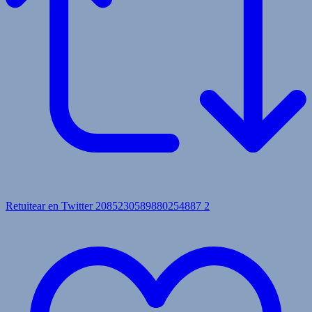
Retuitear en Twitter 2085230589880254887
2