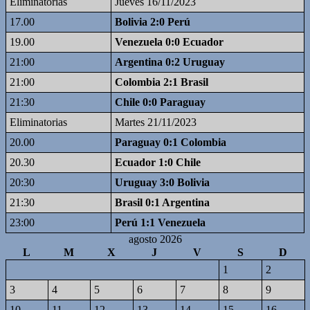
Eliminatorias
Jueves 16/11/2023
17.00
Bolivia 2:0 Perú
19.00
Venezuela 0:0 Ecuador
21:00
Argentina 0:2 Uruguay
21:00
Colombia 2:1 Brasil
21:30
Chile 0:0 Paraguay
Eliminatorias
Martes 21/11/2023
20.00
Paraguay 0:1 Colombia
20.30
Ecuador 1:0 Chile
20:30
Uruguay 3:0 Bolivia
21:30
Brasil 0:1 Argentina
23:00
Perú 1:1 Venezuela
agosto 2026
L
M
X
J
V
S
D
1
2
3
4
5
6
7
8
9
10
11
12
13
14
15
16