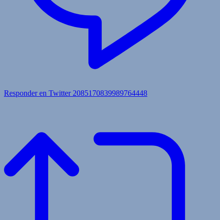
Responder en Twitter 2085170839989764448