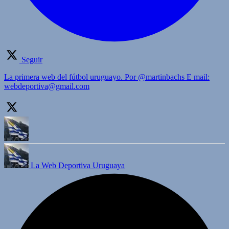
Seguir
La primera web del fútbol uruguayo. Por @martinbachs E mail:
webdeportiva@gmail.com
La Web Deportiva Uruguaya