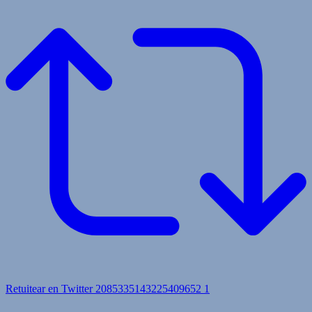
Retuitear en Twitter 2085335143225409652
1