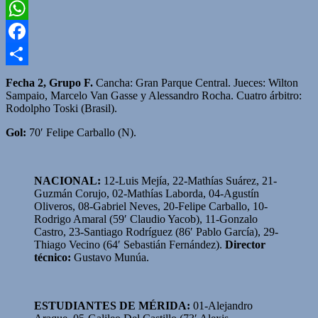
Twitter
WhatsApp
Facebook
Compartir
Fecha 2, Grupo F.
Cancha: Gran Parque Central. Jueces: Wilton
Sampaio, Marcelo Van Gasse y Alessandro Rocha. Cuatro árbitro:
Rodolpho Toski (Brasil).
Gol:
70′ Felipe Carballo (N).
NACIONAL:
12-Luis Mejía, 22-Mathías Suárez, 21-
Guzmán Corujo, 02-Mathías Laborda, 04-Agustín
Oliveros, 08-Gabriel Neves, 20-Felipe Carballo, 10-
Rodrigo Amaral (59′ Claudio Yacob), 11-Gonzalo
Castro, 23-Santiago Rodríguez (86′ Pablo García), 29-
Thiago Vecino (64′ Sebastián Fernández).
Director
técnico:
Gustavo Munúa.
ESTUDIANTES DE MÉRIDA:
01-Alejandro