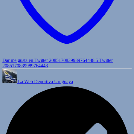
Dar me gusta en Twitter 2085170839989764448
5
Twitter
2085170839989764448
La Web Deportiva Uruguaya