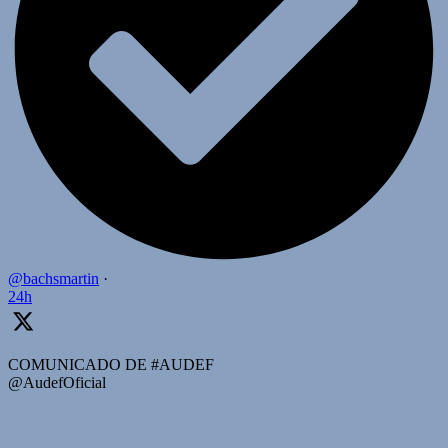
@bachsmartin
·
24h
COMUNICADO DE #AUDEF
@AudefOficial