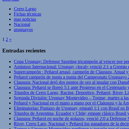
Cerro Largo
Fichas técnicas
mas noticias
Nacional
uruguayos
1
2
»
Entradas recientes
Copa Uruguay: Defensor Sporting tricampeón al vencer por pe
Amistoso Internacional: Uruguay «local» venció 2:1 a Gremio 
Supercampeón : Peñarol arrasó, campeón de Clausura, Anual 
Peñarol campeón de punta a punta del Campeonato Uruguayo 
Clausura: Nacional dejó dos puntos de oro al igualar con Danub
Clausura: Peñarol se floreó 5:1 ante Progreso en el Centenario 
Triunfos de Cerro Largo, Racing, Deportivo, Peñarol, River, L
Segunda División: Uruguay Montevideo – Torque, martes a las
Peñarol y Nacional en el mano a mano por el Claiusura y la An
Eliminatorias: Puntazo de Uruguay, empató 1:1 con Brasil en B
Triunfos de Argentina, Ecuador y Chile; empate clásico Brasil
Clausura: Peñarol en noche de golazos, venció 2:0 a Defensor
River, Cerro Laro, Nacional y Peñarol los ganadores de la deci
Torque y Uruguay Montevideo perdieron y jugarán por el segu