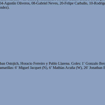
4-Agustín Oliveros, 08-Gabriel Neves, 20-Felipe Carballo, 10-Rodrig
ández).
eban Ostojich, Horacio Ferreiro y Pablo Llarena. Goles: 1′ Gonzalo Be
 amarillas: 6′ Miguel Jacquet (N), 6’ Mathías Acuña (W), 26′ Jonathan