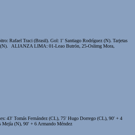
ro: Rafael Traci (Brasil). Gol: 1′ Santiago Rodríguez (N). Tarjetas
éndez (N). ALIANZA LIMA: 01-Leao Butrón, 25-Oslimg Mora,
Goles: 43′ Tomás Fernández (CL), 75′ Hugo Dorrego (CL), 90′ + 4
uis Mejía (N), 90′ + 6 Armando Méndez