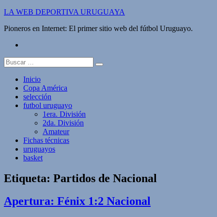
Saltar
LA WEB DEPORTIVA URUGUAYA
al
Pioneros en Internet: El primer sitio web del fútbol Uruguayo.
contenido
twitter
Buscar:
Inicio
Copa América
selección
futbol uruguayo
1era. División
2da. División
Amateur
Fichas técnicas
uruguayos
basket
Etiqueta:
Partidos de Nacional
Apertura: Fénix 1:2 Nacional