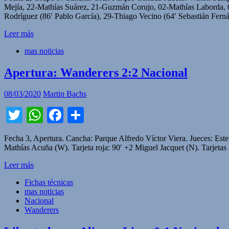
Mejía, 22-Mathías Suárez, 21-Guzmán Corujo, 02-Mathías Laborda, 0
Rodríguez (86′ Pablo García), 29-Thiago Vecino (64′ Sebastián Fern
Leer más
mas noticias
Apertura: Wanderers 2:2 Nacional
08/03/2020
Martin Bachs
Twitter
WhatsApp
Facebook
Compartir
Fecha 3, Apertura. Cancha: Parque Alfredo Víctor Viera. Jueces: Est
Mathías Acuña (W). Tarjeta roja: 90′ +2 Miguel Jacquet (N). Tarjetas
Leer más
Fichas técnicas
mas noticias
Nacional
Wanderers