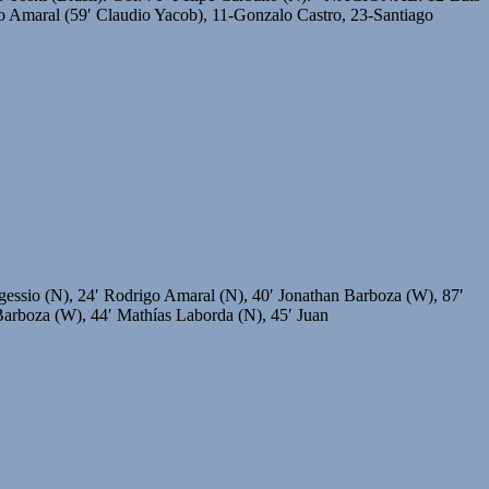
o Amaral (59′ Claudio Yacob), 11-Gonzalo Castro, 23-Santiago
rgessio (N), 24′ Rodrigo Amaral (N), 40′ Jonathan Barboza (W), 87′
 Barboza (W), 44′ Mathías Laborda (N), 45′ Juan