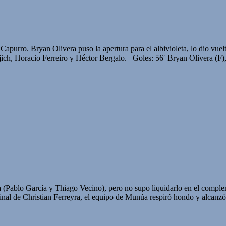
e Capurro. Bryan Olivera puso la apertura para el albivioleta, lo dio v
h, Horacio Ferreiro y Héctor Bergalo. Goles: 56′ Bryan Olivera (F),
ba (Pablo García y Thiago Vecino), pero no supo liquidarlo en el compl
 final de Christian Ferreyra, el equipo de Munúa respiró hondo y alcanzó