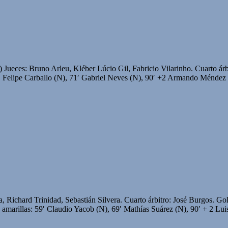
ueces: Bruno Arleu, Kléber Lúcio Gil, Fabricio Vilarinho. Cuarto árbit
 44′ Felipe Carballo (N), 71′ Gabriel Neves (N), 90′ +2 Armando M
, Richard Trinidad, Sebastián Silvera. Cuarto árbitro: José Burgos. 
s amarillas: 59′ Claudio Yacob (N), 69′ Mathías Suárez (N), 90′ + 2 L