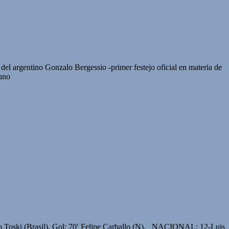
del argentino Gonzalo Bergessio -primer festejo oficial en materia de
 uno
ho Toski (Brasil). Gol: 70′ Felipe Carballo (N). NACIONAL: 12-Luis