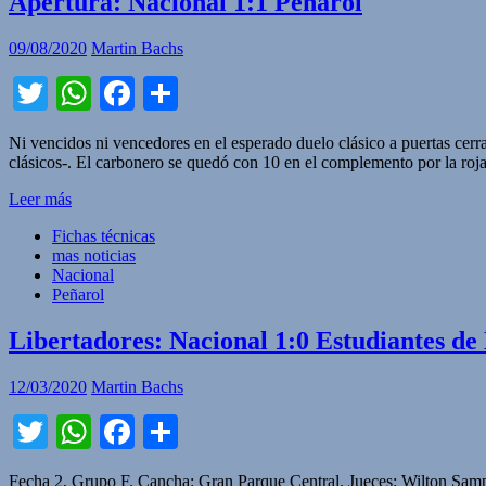
Apertura: Nacional 1:1 Peñarol
09/08/2020
Martin Bachs
Twitter
WhatsApp
Facebook
Compartir
Ni vencidos ni vencedores en el esperado duelo clásico a puertas cerr
clásicos-. El carbonero se quedó con 10 en el complemento por la roj
Leer más
Fichas técnicas
mas noticias
Nacional
Peñarol
Libertadores: Nacional 1:0 Estudiantes de
12/03/2020
Martin Bachs
Twitter
WhatsApp
Facebook
Compartir
Fecha 2, Grupo F. Cancha: Gran Parque Central. Jueces: Wilton Sam