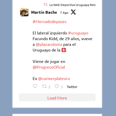
La Web Deportiva Uruguaya Retuiteado
Martín Bachs
7 Ago
#Mercadodepases
El lateral izquierdo
#uruguayo
Facundo Kidd, de 29 años, vueve
a
@plazacolonia
para el
Uruguayo de la
.
Viene de jugar en
@ProgresoOficial
Ex
@cariverplateuru
2
3
Twitter
Load More