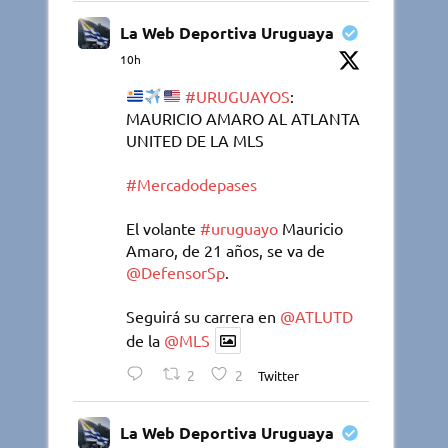
La Web Deportiva Uruguaya
10h
#URUGUAYOS
:
MAURICIO AMARO AL ATLANTA
UNITED DE LA MLS
#Mercadodepases
El volante
#uruguayo
Mauricio
Amaro, de 21 años, se va de
@DefensorSp
.
Seguirá su carrera en
@ATLUTD
de la
@MLS
2
2
Twitter
La Web Deportiva Uruguaya