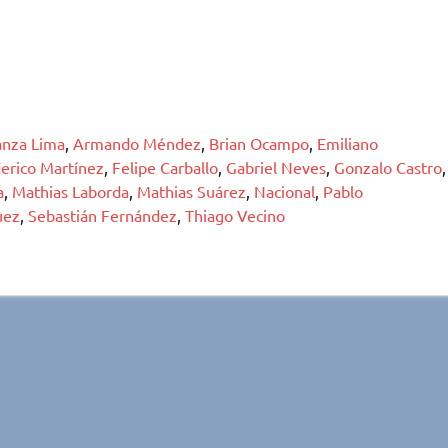
anza Lima
,
Armando Méndez
,
Brian Ocampo
,
Emiliano
erico Martínez
,
Felipe Carballo
,
Gabriel Neves
,
Gonzalo Castro
,
a
,
Mathias Laborda
,
Mathias Suárez
,
Nacional
,
Pablo
uez
,
Sebastián Fernández
,
Thiago Vecino