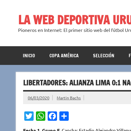
Saltar
al
contenido
LA WEB DEPORTIVA UR
Pioneros en Internet: El primer sitio web del fútbol U
INICIO
COPA AMÉRICA
SELECCIÓN
LIBERTADORES: ALIANZA LIMA 0:1 N
06/03/2020
Martin Bachs
T
W
Fa
C
w
h
c
o
Fecha 1, Grupo F.
Cancha: Estadio Alejandro Villanu