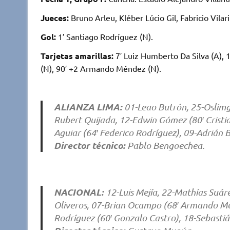
it
at
e
m
Jueces:
Bruno Arleu, Kléber Lúcio Gil, Fabricio Vilari
te
s
b
p
r
A
o
ar
Gol:
1′ Santiago Rodríguez (N).
p
o
ti
Tarjetas amarillas:
7′ Luiz Humberto Da Silva (A), 1
p
k
r
(N), 90′ +2 Armando Méndez (N).
ALIANZA LIMA:
01-Leao Butrón, 25-Oslimg 
Rubert Quijada, 12-Edwin Gómez (80′ Cristia
Aguiar (64′ Federico Rodríguez), 09-Adrián 
Director técnico:
Pablo Bengoechea.
NACIONAL:
12-Luis Mejía, 22-Mathías Suár
Oliveros, 07-Brian Ocampo (68′ Armando Mén
Rodríguez (60′ Gonzalo Castro), 18-Sebastiá