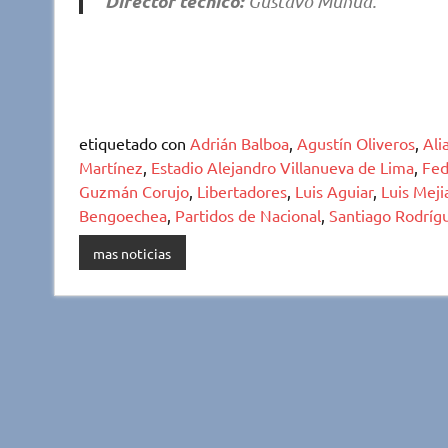
Director técnico:
Gustavo Munúa.
etiquetado con
Adrián Balboa
,
Agustín Oliveros
,
Ali
Martínez
,
Estadio Alejandro Villanueva de Lima
,
Fed
Guzmán Corujo
,
Libertadores
,
Luis Aguiar
,
Luis Meji
Bengoechea
,
Partidos de Nacional
,
Santiago Rodríg
mas noticias