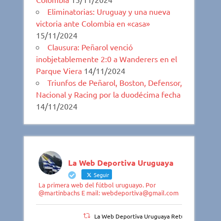
Eliminatorias: Uruguay y una nueva
victoria ante Colombia en «casa»
15/11/2024
Clausura: Peñarol venció
inobjetablemente 2:0 a Wanderers en el
Parque Viera
14/11/2024
Triunfos de Peñarol, Boston, Defensor,
Nacional y Racing por la duodécima fecha
14/11/2024
La Web Deportiva Uruguaya
Seguir
La primera web del fútbol uruguayo. Por
@martinbachs E mail: webdeportiva@gmail.com
La Web Deportiva Uruguaya Retuiteado