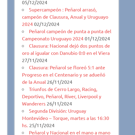
05/12/2024
Supercampeón : Peñarol arrasó,
campeón de Clausura, Anual y Uruguayo
2024
02/12/2024
Peñarol campeón de punta a punta del
Campeonato Uruguayo 2024
01/12/2024
Clausura: Nacional dejó dos puntos de
oro al igualar con Danubio 0:0 en el Viera
27/11/2024
Clausura: Peñarol se floreó 5:1 ante
Progreso en el Centenario y se adueñó
de la Anual
26/11/2024
Triunfos de Cerro Largo, Racing,
Deportivo, Peñarol, River, Liverpool y
Wanderers
26/11/2024
Segunda División: Uruguay
Montevideo – Torque, martes a las 16:30
hs.
25/11/2024
Peñarol y Nacional en el mano a mano