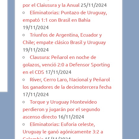
por el Claiusura y la Anual
25/11/2024
Eliminatorias: Puntazo de Uruguay,
empató 1:1 con Brasil en Bahía
19/11/2024
Triunfos de Argentina, Ecuador y
Chile; empate clásico Brasil y Uruguay
19/11/2024
Clausura: Peñarol en noche de
golazos, venció 2:0 a Defensor Sporting
en el CDS
17/11/2024
River, Cerro Laro, Nacional y Peñarol
los ganadores de la decimotercera fecha
17/11/2024
Torque y Uruguay Montevideo
perdieron y jugarán por el segundo
ascenso directo
16/11/2024
Eliminatorias: Euforia celeste,
Uruguay le ganó agónicamente 3:2 a
Colombia
15/11/2024