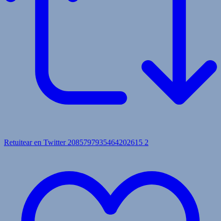
Retuitear en Twitter 2085797935464202615
2