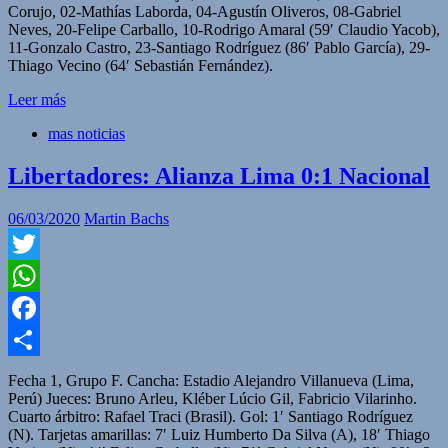
Corujo, 02-Mathías Laborda, 04-Agustín Oliveros, 08-Gabriel
Neves, 20-Felipe Carballo, 10-Rodrigo Amaral (59′ Claudio Yacob),
11-Gonzalo Castro, 23-Santiago Rodríguez (86′ Pablo García), 29-
Thiago Vecino (64′ Sebastián Fernández).
Leer más
mas noticias
Libertadores: Alianza Lima 0:1 Nacional
06/03/2020
Martin Bachs
Twitter
WhatsApp
Facebook
Compartir
Fecha 1, Grupo F. Cancha: Estadio Alejandro Villanueva (Lima,
Perú) Jueces: Bruno Arleu, Kléber Lúcio Gil, Fabricio Vilarinho.
Cuarto árbitro: Rafael Traci (Brasil). Gol: 1′ Santiago Rodríguez
(N). Tarjetas amarillas: 7′ Luiz Humberto Da Silva (A), 18′ Thiago