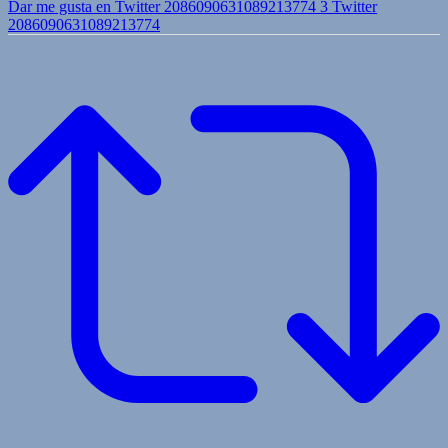
Dar me gusta en Twitter 2086090631089213774
3
Twitter
2086090631089213774