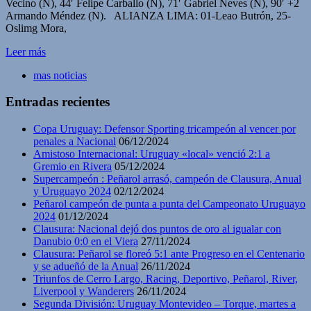
Vecino (N), 44′ Felipe Carballo (N), 71′ Gabriel Neves (N), 90′ +2
Armando Méndez (N). ALIANZA LIMA: 01-Leao Butrón, 25-
Oslimg Mora,
Leer más
mas noticias
Entradas recientes
Copa Uruguay: Defensor Sporting tricampeón al vencer por
penales a Nacional
06/12/2024
Amistoso Internacional: Uruguay «local» venció 2:1 a
Gremio en Rivera
05/12/2024
Supercampeón : Peñarol arrasó, campeón de Clausura, Anual
y Uruguayo 2024
02/12/2024
Peñarol campeón de punta a punta del Campeonato Uruguayo
2024
01/12/2024
Clausura: Nacional dejó dos puntos de oro al igualar con
Danubio 0:0 en el Viera
27/11/2024
Clausura: Peñarol se floreó 5:1 ante Progreso en el Centenario
y se adueñó de la Anual
26/11/2024
Triunfos de Cerro Largo, Racing, Deportivo, Peñarol, River,
Liverpool y Wanderers
26/11/2024
Segunda División: Uruguay Montevideo – Torque, martes a