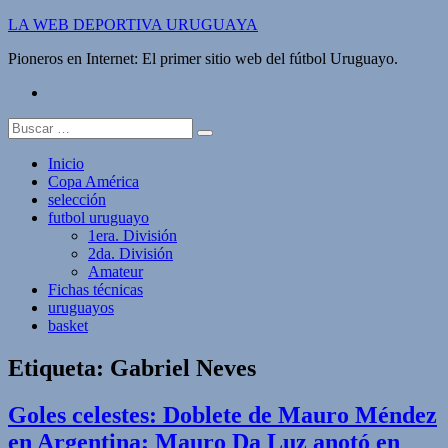
Saltar
LA WEB DEPORTIVA URUGUAYA
al
Pioneros en Internet: El primer sitio web del fútbol Uruguayo.
contenido
twitter
Buscar:
Inicio
Copa América
selección
futbol uruguayo
1era. División
2da. División
Amateur
Fichas técnicas
uruguayos
basket
Etiqueta:
Gabriel Neves
Goles celestes: Doblete de Mauro Méndez
en Argentina; Mauro Da Luz anotó en