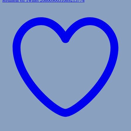
Retuitear en Twitter 2086090631089213774