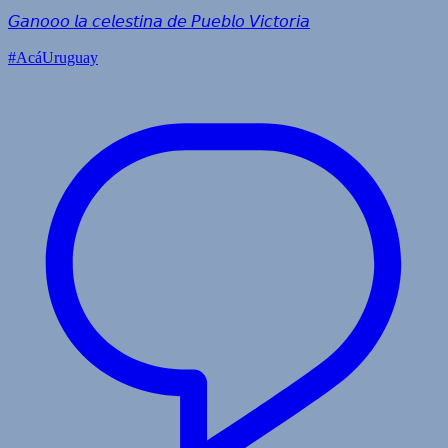
𝘎𝘢𝘯𝘰𝘰𝘰 𝘭𝘢 𝘤𝘦𝘭𝘦𝘴𝘵𝘪𝘯𝘢 𝘥𝘦 𝘗𝘶𝘦𝘣𝘭𝘰 𝘝𝘪𝘤𝘵𝘰𝘳𝘪𝘢
#AcáUruguay