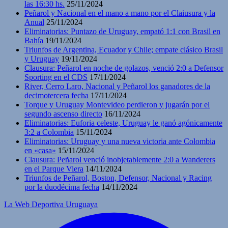
las 16:30 hs.
25/11/2024
Peñarol y Nacional en el mano a mano por el Claiusura y la
Anual
25/11/2024
Eliminatorias: Puntazo de Uruguay, empató 1:1 con Brasil en
Bahía
19/11/2024
Triunfos de Argentina, Ecuador y Chile; empate clásico Brasil
y Uruguay
19/11/2024
Clausura: Peñarol en noche de golazos, venció 2:0 a Defensor
Sporting en el CDS
17/11/2024
River, Cerro Laro, Nacional y Peñarol los ganadores de la
decimotercera fecha
17/11/2024
Torque y Uruguay Montevideo perdieron y jugarán por el
segundo ascenso directo
16/11/2024
Eliminatorias: Euforia celeste, Uruguay le ganó agónicamente
3:2 a Colombia
15/11/2024
Eliminatorias: Uruguay y una nueva victoria ante Colombia
en «casa»
15/11/2024
Clausura: Peñarol venció inobjetablemente 2:0 a Wanderers
en el Parque Viera
14/11/2024
Triunfos de Peñarol, Boston, Defensor, Nacional y Racing
por la duodécima fecha
14/11/2024
La Web Deportiva Uruguaya