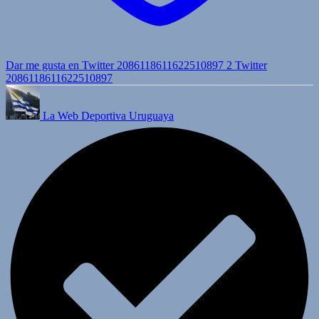
Dar me gusta en Twitter 2086118611622510897
2
Twitter
2086118611622510897
La Web Deportiva Uruguaya