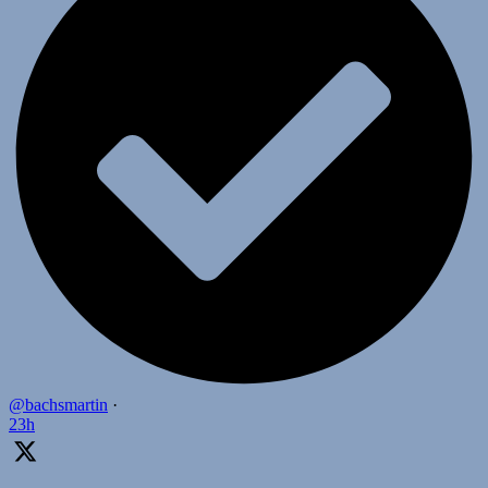
@bachsmartin
·
23h