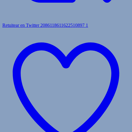
Retuitear en Twitter 2086118611622510897
1