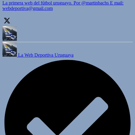
La primera web del fútbol uruguayo. Por @martinbachs E mail:
webdeportiva@gmail.com
La Web Deportiva Uruguaya