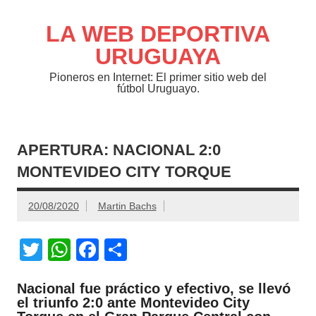
Saltar
al
contenido
LA WEB DEPORTIVA
URUGUAYA
Pioneros en Internet: El primer sitio web del
fútbol Uruguayo.
APERTURA: NACIONAL 2:0
MONTEVIDEO CITY TORQUE
20/08/2020
Martin Bachs
T
W
F
C
wi
h
a
o
Nacional fue práctico y efectivo, se llevó
tt
at
c
m
el triunfo 2:0 ante Montevideo City