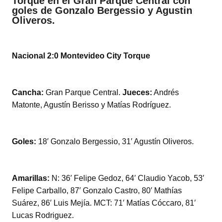
er
s
e
p
Torque en el Gran Parque Central con
goles de Gonzalo Bergessio y Agustin
A
b
ar
Oliveros.
p
o
tir
p
o
Nacional 2:0 Montevideo City Torque
k
Cancha:
Gran Parque Central.
Jueces:
Andrés
Matonte, Agustín Berisso y Matías Rodríguez.
Goles:
18′ Gonzalo Bergessio, 31′ Agustín Oliveros.
Amarillas:
N: 36′ Felipe Gedoz, 64′ Claudio Yacob, 53′
Felipe Carballo, 87′ Gonzalo Castro, 80′ Mathías
Suárez, 86′ Luis Mejía. MCT: 71′ Matías Cóccaro, 81′
Lucas Rodriguez.