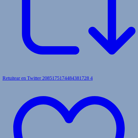
Retuitear en Twitter 2085175174484381728
4