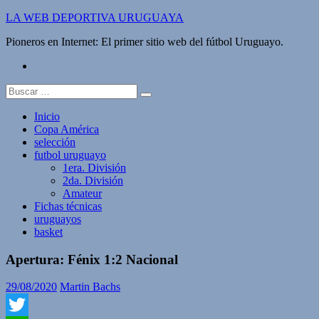
Saltar
LA WEB DEPORTIVA URUGUAYA
al
Pioneros en Internet: El primer sitio web del fútbol Uruguayo.
contenido
twitter
Buscar:
Inicio
Copa América
selección
futbol uruguayo
1era. División
2da. División
Amateur
Fichas técnicas
uruguayos
basket
Apertura: Fénix 1:2 Nacional
29/08/2020
Martin Bachs