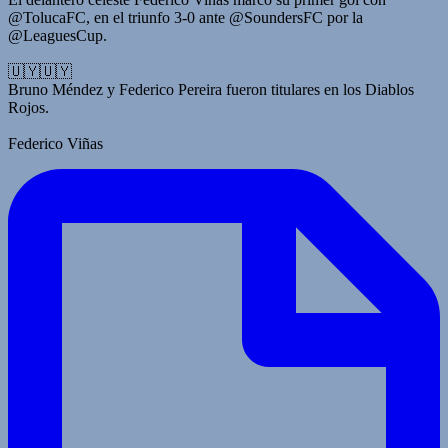
@TolucaFC, en el triunfo 3-0 ante @SoundersFC por la
@LeaguesCup.
🇺🇾🇺🇾
Bruno Méndez y Federico Pereira fueron titulares en los Diablos
Rojos.
Federico Viñas