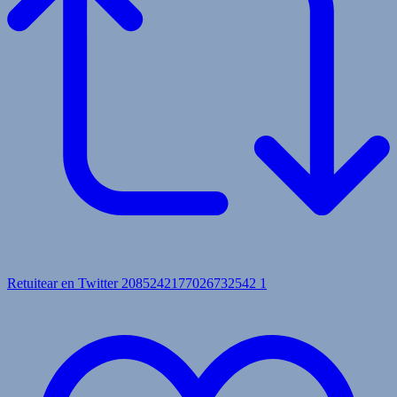
Retuitear en Twitter 2085242177026732542
1