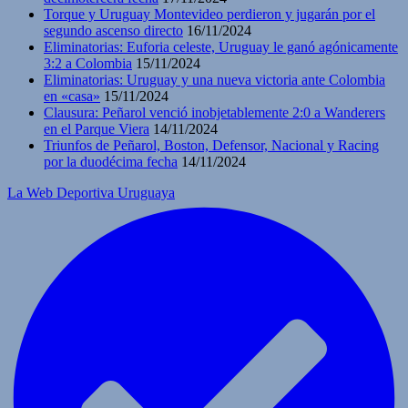
Torque y Uruguay Montevideo perdieron y jugarán por el
segundo ascenso directo
16/11/2024
Eliminatorias: Euforia celeste, Uruguay le ganó agónicamente
3:2 a Colombia
15/11/2024
Eliminatorias: Uruguay y una nueva victoria ante Colombia
en «casa»
15/11/2024
Clausura: Peñarol venció inobjetablemente 2:0 a Wanderers
en el Parque Viera
14/11/2024
Triunfos de Peñarol, Boston, Defensor, Nacional y Racing
por la duodécima fecha
14/11/2024
La Web Deportiva Uruguaya