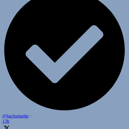
@bachsmartin
·
13h