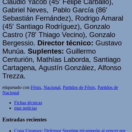
Claudio Yacob (45′ Felipe Carballo),
Gabriel Neves, Pablo García (86′
Sebastián Fernández), Rodrigo Amaral
(45′ Santiago Rodríguez), Gonzalo
Castro (78′ Thiago Vecino), Gonzalo
Bergessio.
Director técnico:
Gustavo
Munúa.
Suplentes:
Guillermo
Centurión, Mathías Laborda, Santiago
Cartagena, Agustín González, Alfonso
Trezza.
etiquetado con
Fénix
,
Nacional
,
Partidos de Fénix
,
Partidos de
Nacional
Fichas técnicas
mas noticias
Entradas recientes
Copa Uruguay: Defensor Sporting tricampeón al vencer por