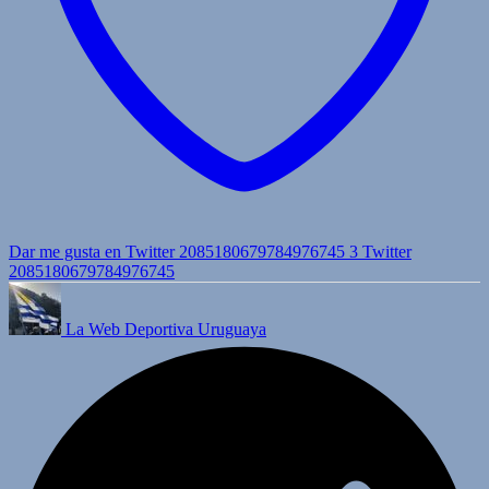
Dar me gusta en Twitter 2085180679784976745
3
Twitter
2085180679784976745
La Web Deportiva Uruguaya