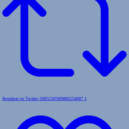
Retuitear en Twitter 2085230589880254887
1