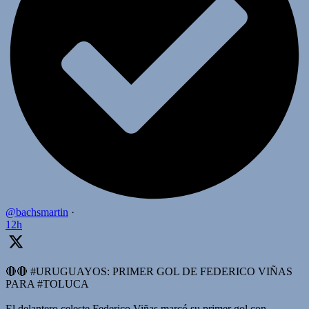
@bachsmartin
·
12h
🔴🔴 #URUGUAYOS: PRIMER GOL DE FEDERICO VIÑAS
PARA #TOLUCA
El delantero celeste Federico Viñas marcó su primer gol con