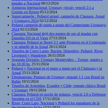
penales a Nacional
06/12/2024
Amistoso Internacional: Uruguay «local» venció 2:1 a
Gremio en Rivera
05/12/2024
Supercampeón : Peñarol arrasó, campeón de Clausura, Anual
y Uruguayo 2024
02/12/2024
Peñarol campeón de punta a punta del Campeonato Uruguayo
2024
01/12/2024
Clausura: Nacional dejó dos puntos de oro al igualar con
Danubio 0:0 en el Viera
27/11/2024
Clausura: Peñarol se floreó 5:1 ante Progreso en el Centenario
y se adueñó de la Anual
26/11/2024
Triunfos de Cerro Largo, Racing, Deportivo, Peñarol, River,
Liverpool y Wanderers
26/11/2024
Segunda División: Uruguay Montevideo – Torque, martes a
las 16:30 hs.
25/11/2024
Peñarol y Nacional en el mano a mano por el Claiusura y la
Anual
25/11/2024
Eliminatorias: Puntazo de Uruguay, empató 1:1 con Brasil en
Bahía
19/11/2024
Triunfos de Argentina, Ecuador y Chile; empate clásico Brasil
y Uruguay
19/11/2024
Clausura: Peñarol en noche de golazos, venció 2:0 a Defensor
Sporting en el CDS
17/11/2024
River, Cerro Laro, Nacional y Peñarol los ganadores de la
decimotercera fecha
17/11/2024