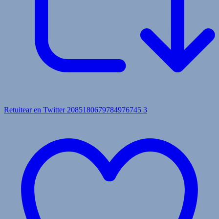
Retuitear en Twitter 2085180679784976745
3