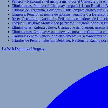
Peñarol y Nacional en el mano a mano por el Claiusura y la An
Eliminatorias: Puntazo de Uruguay, empató 1:1 con Brasil en B
Triunfos de Argentina, Ecuador y Chile; empate clásico Brasil
Clausura: Peñarol en noche de golazos, venció 2:0 a Defensor
River, Cerro Laro, Nacional y Peñarol los ganadores de la deci
Torque y Uruguay Montevideo perdieron y jugarán por el segu
Eliminatorias: Euforia celeste, Uruguay le ganó agónicamente 
Eliminatorias: Uruguay y una nueva victoria ante Colombia en
Clausura: Peñarol venció inobjetablemente 2:0 a Wanderers en 
Triunfos de Peñarol, Boston, Defensor, Nacional y Racing por
La Web Deportiva Uruguaya