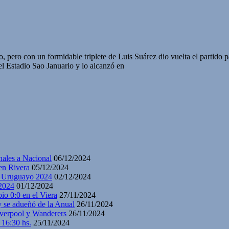
ao, pero con un formidable triplete de Luis Suárez dio vuelta el partid
el Estadio Sao Januario y lo alcanzó en
nales a Nacional
06/12/2024
en Rivera
05/12/2024
y Uruguayo 2024
02/12/2024
2024
01/12/2024
io 0:0 en el Viera
27/11/2024
y se adueñó de la Anual
26/11/2024
iverpool y Wanderers
26/11/2024
 16:30 hs.
25/11/2024