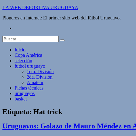
Saltar
LA WEB DEPORTIVA URUGUAYA
al
Pioneros en Internet: El primer sitio web del fútbol Uruguayo.
contenido
twitter
Buscar:
Inicio
Copa América
selección
futbol uruguayo
1era. División
2da. División
Amateur
Fichas técnicas
uruguayos
basket
Etiqueta:
Hat trick
Uruguayos: Golazo de Mauro Méndez en Ar