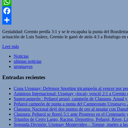
Twitter
WhatsApp
Facebook
Compartir
Genialidad: Gremio perdía 3:1 y se le escapaba la punta del Brasileir
actuación de Luis Suárez, Gremio le ganó de atrás 4:3 a Botafogo en 
Leer más
Noticias
ultimas noticias
uruguayos
Entradas recientes
Copa Uruguay: Defensor Sporting tricampeón al vencer por pe
Amistoso Internacional: Uruguay «local» venció 2:1 a Gremio 
Supercampeón : Peñarol arrasó, campeón de Clausura, Anual 
Peñarol campeón de punta a punta del Campeonato Uruguayo 
Clausura: Nacional dejó dos puntos de oro al igualar con Danub
Clausura: Peñarol se floreó 5:1 ante Progreso en el Centenario 
Triunfos de Cerro Largo, Racing, Deportivo, Peñarol, River, L
Segunda División: Uruguay Montevideo – Torque, martes a las