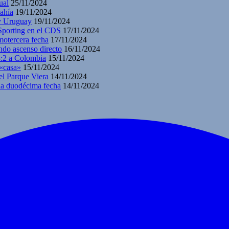
ual
25/11/2024
ahía
19/11/2024
 y Uruguay
19/11/2024
 Sporting en el CDS
17/11/2024
motercera fecha
17/11/2024
ndo ascenso directo
16/11/2024
3:2 a Colombia
15/11/2024
 «casa»
15/11/2024
el Parque Viera
14/11/2024
 la duodécima fecha
14/11/2024