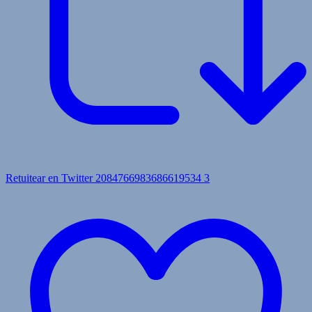
Retuitear en Twitter 2084766983686619534
3