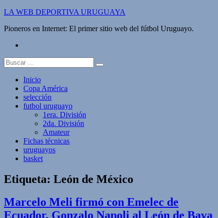
Saltar
LA WEB DEPORTIVA URUGUAYA
al
Pioneros en Internet: El primer sitio web del fútbol Uruguayo.
contenido
twitter
Buscar:
Inicio
Copa América
selección
futbol uruguayo
1era. División
2da. División
Amateur
Fichas técnicas
uruguayos
basket
Etiqueta:
León de México
Marcelo Meli firmó con Emelec de
Ecuador, Gonzalo Napoli al León de Bava