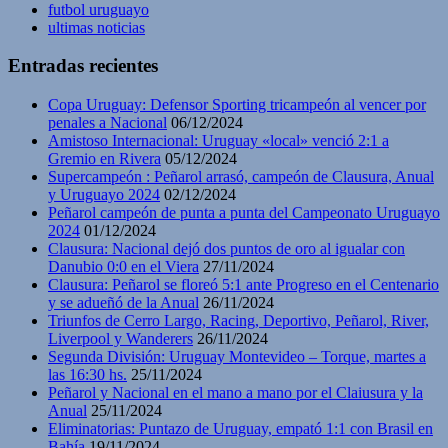
futbol uruguayo
ultimas noticias
Entradas recientes
Copa Uruguay: Defensor Sporting tricampeón al vencer por
penales a Nacional
06/12/2024
Amistoso Internacional: Uruguay «local» venció 2:1 a
Gremio en Rivera
05/12/2024
Supercampeón : Peñarol arrasó, campeón de Clausura, Anual
y Uruguayo 2024
02/12/2024
Peñarol campeón de punta a punta del Campeonato Uruguayo
2024
01/12/2024
Clausura: Nacional dejó dos puntos de oro al igualar con
Danubio 0:0 en el Viera
27/11/2024
Clausura: Peñarol se floreó 5:1 ante Progreso en el Centenario
y se adueñó de la Anual
26/11/2024
Triunfos de Cerro Largo, Racing, Deportivo, Peñarol, River,
Liverpool y Wanderers
26/11/2024
Segunda División: Uruguay Montevideo – Torque, martes a
las 16:30 hs.
25/11/2024
Peñarol y Nacional en el mano a mano por el Claiusura y la
Anual
25/11/2024
Eliminatorias: Puntazo de Uruguay, empató 1:1 con Brasil en
Bahía
19/11/2024