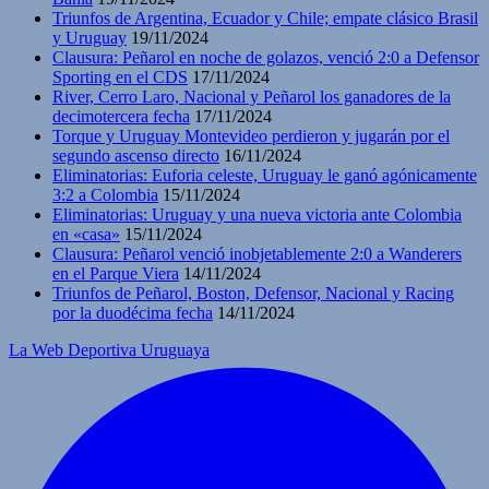
Triunfos de Argentina, Ecuador y Chile; empate clásico Brasil
y Uruguay
19/11/2024
Clausura: Peñarol en noche de golazos, venció 2:0 a Defensor
Sporting en el CDS
17/11/2024
River, Cerro Laro, Nacional y Peñarol los ganadores de la
decimotercera fecha
17/11/2024
Torque y Uruguay Montevideo perdieron y jugarán por el
segundo ascenso directo
16/11/2024
Eliminatorias: Euforia celeste, Uruguay le ganó agónicamente
3:2 a Colombia
15/11/2024
Eliminatorias: Uruguay y una nueva victoria ante Colombia
en «casa»
15/11/2024
Clausura: Peñarol venció inobjetablemente 2:0 a Wanderers
en el Parque Viera
14/11/2024
Triunfos de Peñarol, Boston, Defensor, Nacional y Racing
por la duodécima fecha
14/11/2024
La Web Deportiva Uruguaya