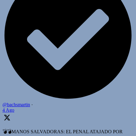
@bachsmartin
·
4 Ago
💣💣MANOS SALVADORAS: EL PENAL ATAJADO POR