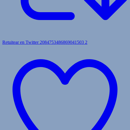
Retuitear en Twitter 2084753486869041503
2