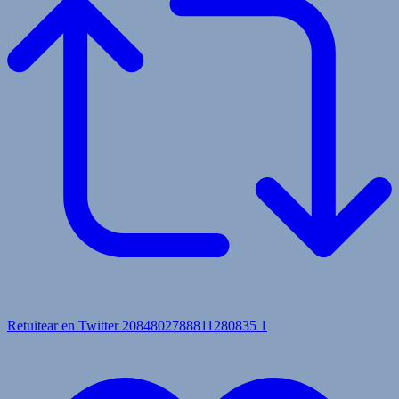
Retuitear en Twitter 2084802788811280835
1