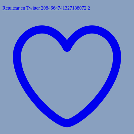
Retuitear en Twitter 2084664741327188072
2