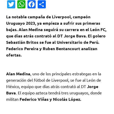
T
W
Fa
C
w
h
c
o
La notable campaña de Liverpool, campeón
it
at
e
m
Uruguayo 2023, ya empieza a sufrir sus primeras
te
s
b
p
bajas. Alan Medina seguirá su carrera en el León FC,
r
A
o
ar
que días atrás contrató al DT Jorge Bava. El golero
Sebastián Britos se fue al Universitario de Perú.
p
o
ti
Federico Pereira y Ruben Bentancourt analizan
p
k
r
ofertas.
Alan Medina
, uno de los principales estrategas en la
generación del fútbol de Liverpool, se fue al León de
México, equipo que días atrás contrató al DT
Jorge
Bava
. El equipo azteca tendrá tres uruguayos, donde
militan
Federico Viñas y Nicolás López.