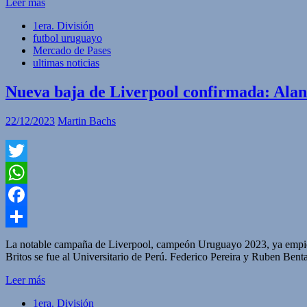
Leer más
1era. División
futbol uruguayo
Mercado de Pases
ultimas noticias
Nueva baja de Liverpool confirmada: Alan
22/12/2023
Martin Bachs
Twitter
WhatsApp
Facebook
Compartir
La notable campaña de Liverpool, campeón Uruguayo 2023, ya empieza 
Britos se fue al Universitario de Perú. Federico Pereira y Ruben Bent
Leer más
1era. División