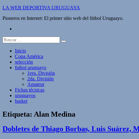
Saltar
LA WEB DEPORTIVA URUGUAYA
al
Pioneros en Internet: El primer sitio web del fútbol Uruguayo.
contenido
twitter
Buscar:
Inicio
Copa América
selección
futbol uruguayo
1era. División
2da. División
Amateur
Fichas técnicas
uruguayos
basket
Etiqueta:
Alan Medina
Dobletes de Thiago Borbas, Luis Suárez, 