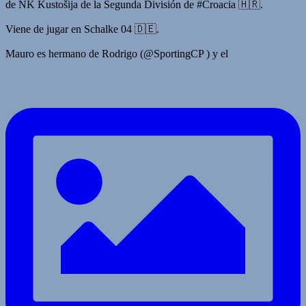
de NK Kustošija de la Segunda División de #Croacia 🇭🇷.
Viene de jugar en Schalke 04 🇩🇪.
Mauro es hermano de Rodrigo (@SportingCP ) y el