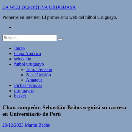
Saltar
LA WEB DEPORTIVA URUGUAYA
al
Pioneros en Internet: El primer sitio web del fútbol Uruguayo.
contenido
twitter
Buscar:
Inicio
Copa América
selección
futbol uruguayo
1era. División
2da. División
Amateur
Fichas técnicas
uruguayos
basket
Chau campeón: Sebastián Britos seguirá su carrera
en Universitario de Perú
20/12/2023
Martin Bachs