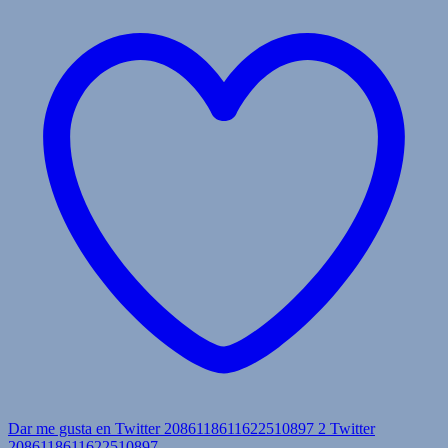
Dar me gusta en Twitter 2086118611622510897
2
Twitter
2086118611622510897