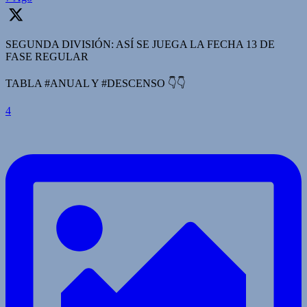
SEGUNDA DIVISIÓN: ASÍ SE JUEGA LA FECHA 13 DE
FASE REGULAR
TABLA #ANUAL Y #DESCENSO 👇👇
4