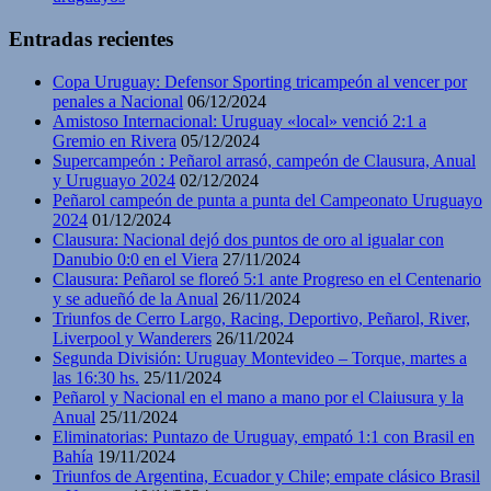
Entradas recientes
Copa Uruguay: Defensor Sporting tricampeón al vencer por
penales a Nacional
06/12/2024
Amistoso Internacional: Uruguay «local» venció 2:1 a
Gremio en Rivera
05/12/2024
Supercampeón : Peñarol arrasó, campeón de Clausura, Anual
y Uruguayo 2024
02/12/2024
Peñarol campeón de punta a punta del Campeonato Uruguayo
2024
01/12/2024
Clausura: Nacional dejó dos puntos de oro al igualar con
Danubio 0:0 en el Viera
27/11/2024
Clausura: Peñarol se floreó 5:1 ante Progreso en el Centenario
y se adueñó de la Anual
26/11/2024
Triunfos de Cerro Largo, Racing, Deportivo, Peñarol, River,
Liverpool y Wanderers
26/11/2024
Segunda División: Uruguay Montevideo – Torque, martes a
las 16:30 hs.
25/11/2024
Peñarol y Nacional en el mano a mano por el Claiusura y la
Anual
25/11/2024
Eliminatorias: Puntazo de Uruguay, empató 1:1 con Brasil en
Bahía
19/11/2024
Triunfos de Argentina, Ecuador y Chile; empate clásico Brasil