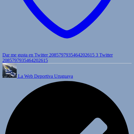
Dar me gusta en Twitter 2085797935464202615
3
Twitter
2085797935464202615
La Web Deportiva Uruguaya