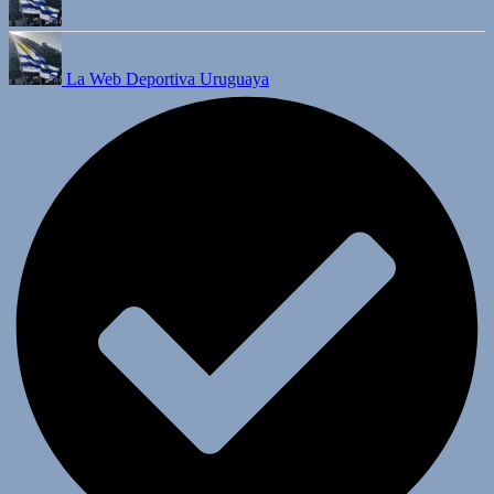
La Web Deportiva Uruguaya