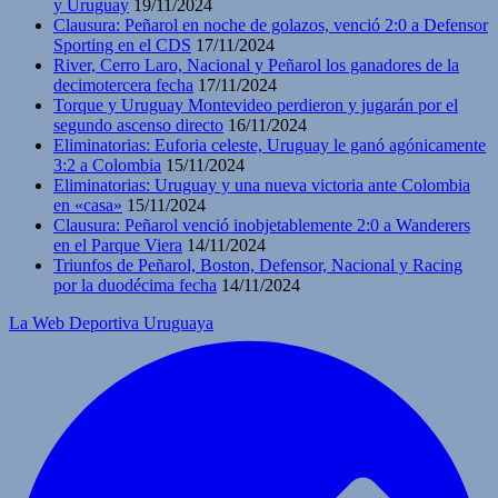
y Uruguay
19/11/2024
Clausura: Peñarol en noche de golazos, venció 2:0 a Defensor
Sporting en el CDS
17/11/2024
River, Cerro Laro, Nacional y Peñarol los ganadores de la
decimotercera fecha
17/11/2024
Torque y Uruguay Montevideo perdieron y jugarán por el
segundo ascenso directo
16/11/2024
Eliminatorias: Euforia celeste, Uruguay le ganó agónicamente
3:2 a Colombia
15/11/2024
Eliminatorias: Uruguay y una nueva victoria ante Colombia
en «casa»
15/11/2024
Clausura: Peñarol venció inobjetablemente 2:0 a Wanderers
en el Parque Viera
14/11/2024
Triunfos de Peñarol, Boston, Defensor, Nacional y Racing
por la duodécima fecha
14/11/2024
La Web Deportiva Uruguaya