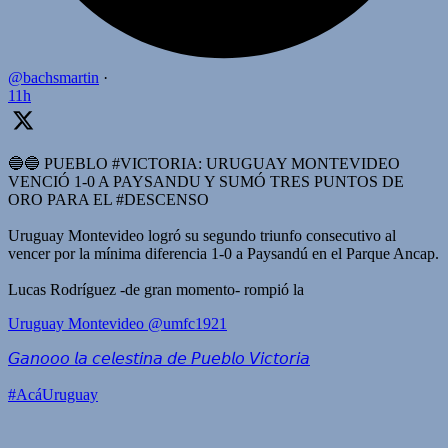
@bachsmartin
·
11h
🔵🔵 PUEBLO #VICTORIA: URUGUAY MONTEVIDEO
VENCIÓ 1-0 A PAYSANDU Y SUMÓ TRES PUNTOS DE
ORO PARA EL #DESCENSO
Uruguay Montevideo logró su segundo triunfo consecutivo al
vencer por la mínima diferencia 1-0 a Paysandú en el Parque Ancap.
Lucas Rodríguez -de gran momento- rompió la
Uruguay Montevideo
@umfc1921
𝘎𝘢𝘯𝘰𝘰𝘰 𝘭𝘢 𝘤𝘦𝘭𝘦𝘴𝘵𝘪𝘯𝘢 𝘥𝘦 𝘗𝘶𝘦𝘣𝘭𝘰 𝘝𝘪𝘤𝘵𝘰𝘳𝘪𝘢
#AcáUruguay