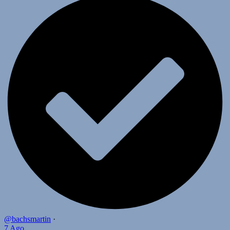
@bachsmartin
·
7 Ago