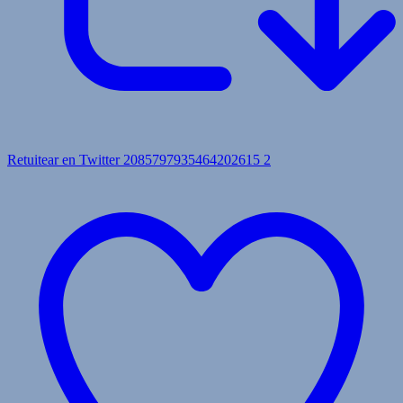
Retuitear en Twitter 2085797935464202615
2