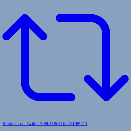
Retuitear en Twitter 2086118611622510897
1