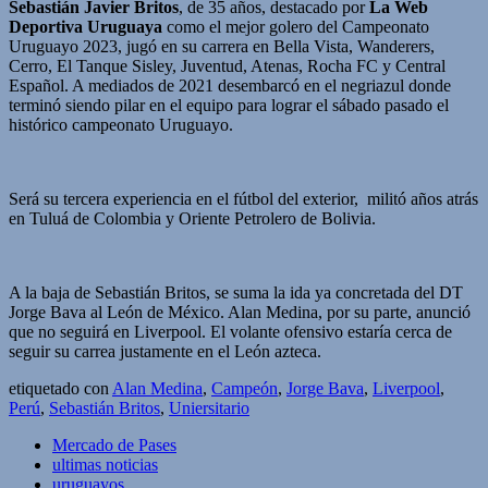
Sebastián Javier Britos
, de 35 años, destacado por
La Web
Deportiva Uruguaya
como el mejor golero del Campeonato
Uruguayo 2023, jugó en su carrera en Bella Vista, Wanderers,
Cerro, El Tanque Sisley, Juventud, Atenas, Rocha FC y Central
Español. A mediados de 2021 desembarcó en el negriazul donde
terminó siendo pilar en el equipo para lograr el sábado pasado el
histórico campeonato Uruguayo.
Será su tercera experiencia en el fútbol del exterior, militó años atrás
en Tuluá de Colombia y Oriente Petrolero de Bolivia.
A la baja de Sebastián Britos, se suma la ida ya concretada del DT
Jorge Bava al León de México. Alan Medina, por su parte, anunció
que no seguirá en Liverpool. El volante ofensivo estaría cerca de
seguir su carrea justamente en el León azteca.
etiquetado con
Alan Medina
,
Campeón
,
Jorge Bava
,
Liverpool
,
Perú
,
Sebastián Britos
,
Uniersitario
Mercado de Pases
ultimas noticias
uruguayos