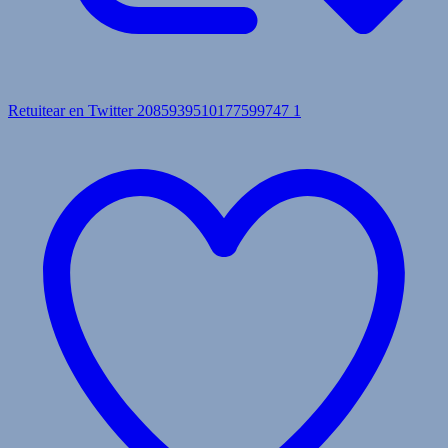
Retuitear en Twitter 2085939510177599747
1