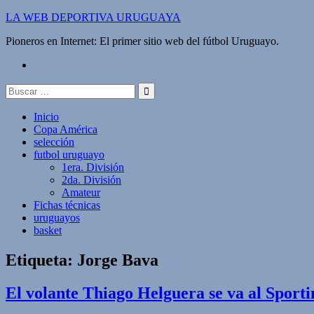
Saltar
LA WEB DEPORTIVA URUGUAYA
al
Pioneros en Internet: El primer sitio web del fútbol Uruguayo.
contenido
twitter
Buscar:
Inicio
Copa América
selección
futbol uruguayo
1era. División
2da. División
Amateur
Fichas técnicas
uruguayos
basket
Etiqueta:
Jorge Bava
El volante Thiago Helguera se va al Sport