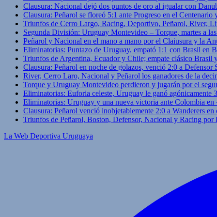
Clausura: Nacional dejó dos puntos de oro al igualar con Danub
Clausura: Peñarol se floreó 5:1 ante Progreso en el Centenario 
Triunfos de Cerro Largo, Racing, Deportivo, Peñarol, River, L
Segunda División: Uruguay Montevideo – Torque, martes a las
Peñarol y Nacional en el mano a mano por el Claiusura y la An
Eliminatorias: Puntazo de Uruguay, empató 1:1 con Brasil en B
Triunfos de Argentina, Ecuador y Chile; empate clásico Brasil
Clausura: Peñarol en noche de golazos, venció 2:0 a Defensor
River, Cerro Laro, Nacional y Peñarol los ganadores de la deci
Torque y Uruguay Montevideo perdieron y jugarán por el segu
Eliminatorias: Euforia celeste, Uruguay le ganó agónicamente 
Eliminatorias: Uruguay y una nueva victoria ante Colombia en
Clausura: Peñarol venció inobjetablemente 2:0 a Wanderers en 
Triunfos de Peñarol, Boston, Defensor, Nacional y Racing por
La Web Deportiva Uruguaya