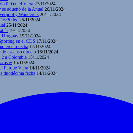
io 0:0 en el Viera
27/11/2024
y se adueñó de la Anual
26/11/2024
iverpool y Wanderers
26/11/2024
 16:30 hs.
25/11/2024
ual
25/11/2024
ahía
19/11/2024
 y Uruguay
19/11/2024
 Sporting en el CDS
17/11/2024
motercera fecha
17/11/2024
ndo ascenso directo
16/11/2024
3:2 a Colombia
15/11/2024
 «casa»
15/11/2024
el Parque Viera
14/11/2024
 la duodécima fecha
14/11/2024