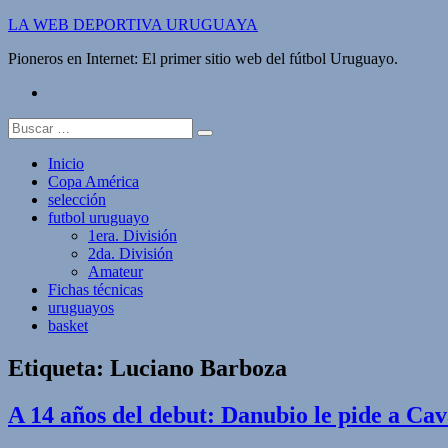
Saltar
LA WEB DEPORTIVA URUGUAYA
al
Pioneros en Internet: El primer sitio web del fútbol Uruguayo.
contenido
twitter
Buscar:
Inicio
Copa América
selección
futbol uruguayo
1era. División
2da. División
Amateur
Fichas técnicas
uruguayos
basket
Etiqueta:
Luciano Barboza
A 14 años del debut: Danubio le pide a Cav