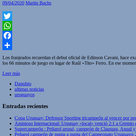
09/04/2020
Martin Bachs
Twitter
WhatsApp
Facebook
Compartir
Los franjeados recuerdan el debut oficial de Edinson Cavani, hace ex
los 66 minutos de juego en lugar de Raúl «Tito» Ferro. En ese momento
Leer más
Danubio
ultimas noticias
uruguayos
Entradas recientes
Copa Uruguay: Defensor Sporting tricampeón al vencer por pe
Amistoso Internacional: Uruguay «local» venció 2:1 a Gremio 
Supercampeón : Peñarol arrasó, campeón de Clausura, Anual 
Peñarol campeón de punta a punta del Campeonato Uruguayo 