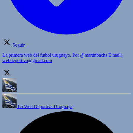
Seguir
La primera web del fútbol uruguayo. Por @martinbachs E mail:
webdeportiva@gmail.com
La Web Deportiva Uruguaya