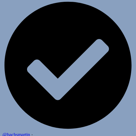
@bachsmartin
·