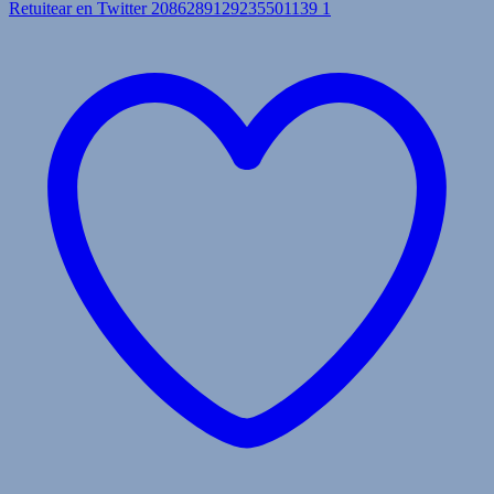
Retuitear en Twitter 2086289129235501139
1