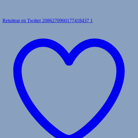
Retuitear en Twitter 2086270960177418437
1