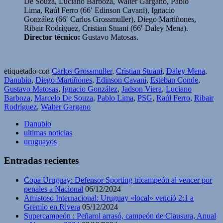
De Souza, Luciano Barboza, Walter Gargano, Pablo
Lima, Raúl Ferro (66′ Edinson Cavani), Ignacio
González (66′ Carlos Grossmuller), Diego Martiñones,
Ribair Rodríguez, Cristian Stuani (66′ Daley Mena).
Director técnico:
Gustavo Matosas.
etiquetado con
Carlos Grossmuller
,
Cristian Stuani
,
Daley Mena
,
Danubio
,
Diego Martiñónes
,
Edinson Cavani
,
Esteban Conde
,
Gustavo Matosas
,
Ignacio González
,
Jadson Viera
,
Luciano
Barboza
,
Marcelo De Souza
,
Pablo Lima
,
PSG
,
Raúl Ferro
,
Ribair
Rodríguez
,
Walter Gargano
Danubio
ultimas noticias
uruguayos
Entradas recientes
Copa Uruguay: Defensor Sporting tricampeón al vencer por
penales a Nacional
06/12/2024
Amistoso Internacional: Uruguay «local» venció 2:1 a
Gremio en Rivera
05/12/2024
Supercampeón : Peñarol arrasó, campeón de Clausura, Anual