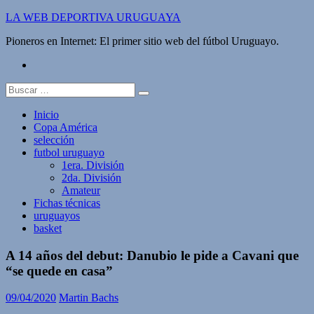
Saltar
LA WEB DEPORTIVA URUGUAYA
al
Pioneros en Internet: El primer sitio web del fútbol Uruguayo.
contenido
twitter
Buscar:
Inicio
Copa América
selección
futbol uruguayo
1era. División
2da. División
Amateur
Fichas técnicas
uruguayos
basket
A 14 años del debut: Danubio le pide a Cavani que
“se quede en casa”
09/04/2020
Martin Bachs