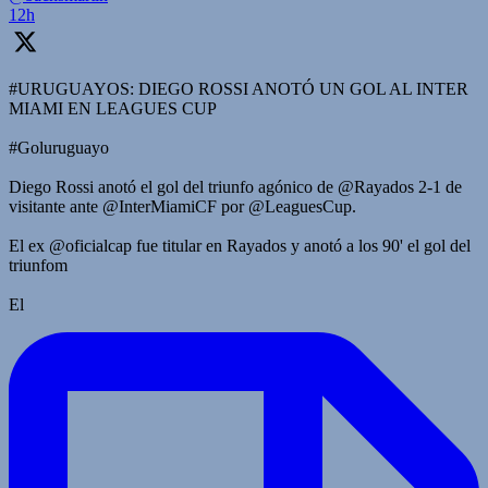
12h
#URUGUAYOS: DIEGO ROSSI ANOTÓ UN GOL AL INTER
MIAMI EN LEAGUES CUP
#Goluruguayo
Diego Rossi anotó el gol del triunfo agónico de @Rayados 2-1 de
visitante ante @InterMiamiCF por @LeaguesCup.
El ex @oficialcap fue titular en Rayados y anotó a los 90' el gol del
triunfom
El