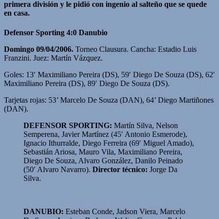
primera división y le pidió con ingenio al salteño que se quede
en casa.
Defensor Sporting 4:0 Danubio
Domingo 09/04/2006.
Torneo Clausura. Cancha: Estadio Luis
Franzini. Juez: Martín Vázquez.
Goles: 13′ Maximiliano Pereira (DS), 59′ Diego De Souza (DS), 62′
Maximiliano Pereira (DS), 89′ Diego De Souza (DS).
Tarjetas rojas: 53’ Marcelo De Souza (DAN), 64’ Diego Martiñones
(DAN).
DEFENSOR SPORTING:
Martín Silva, Nelson
Semperena, Javier Martínez (45′ Antonio Esmerode),
Ignacio Ithurralde, Diego Ferreira (69′ Miguel Amado),
Sebastián Ariosa, Mauro Vila, Maximiliano Pereira,
Diego De Souza, Alvaro González, Danilo Peinado
(50′ Alvaro Navarro).
Director técnico:
Jorge Da
Silva.
DANUBIO:
Esteban Conde, Jadson Viera, Marcelo