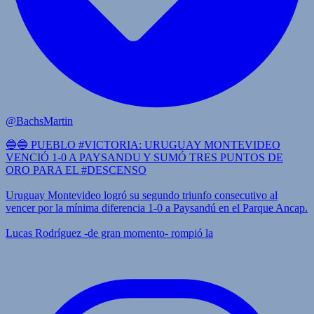
@BachsMartin
🔵🔵 PUEBLO #VICTORIA: URUGUAY MONTEVIDEO
VENCIÓ 1-0 A PAYSANDU Y SUMÓ TRES PUNTOS DE
ORO PARA EL #DESCENSO
Uruguay Montevideo logró su segundo triunfo consecutivo al
vencer por la mínima diferencia 1-0 a Paysandú en el Parque Ancap.
Lucas Rodríguez -de gran momento- rompió la