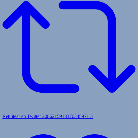
Retuitear en Twitter 2086215918376345971
3