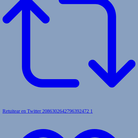
Retuitear en Twitter 2086302642796392472
1