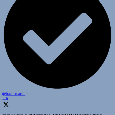
@bachsmartin
·
11h