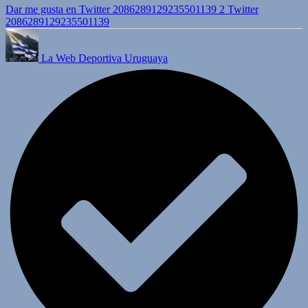
Dar me gusta en Twitter 2086289129235501139
2
Twitter
2086289129235501139
La Web Deportiva Uruguaya