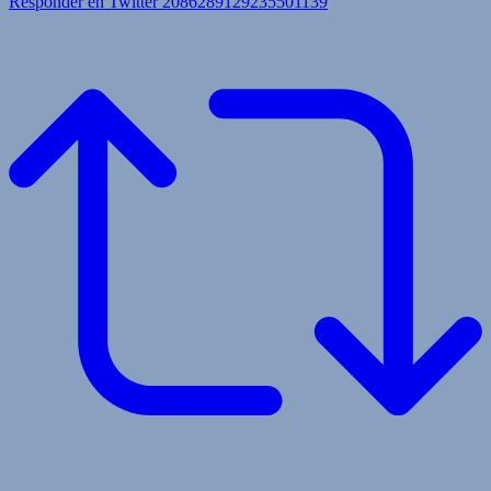
Responder en Twitter 2086289129235501139