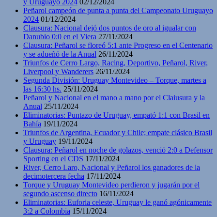
y Uruguayo 2024
02/12/2024
Peñarol campeón de punta a punta del Campeonato Uruguayo
2024
01/12/2024
Clausura: Nacional dejó dos puntos de oro al igualar con
Danubio 0:0 en el Viera
27/11/2024
Clausura: Peñarol se floreó 5:1 ante Progreso en el Centenario
y se adueñó de la Anual
26/11/2024
Triunfos de Cerro Largo, Racing, Deportivo, Peñarol, River,
Liverpool y Wanderers
26/11/2024
Segunda División: Uruguay Montevideo – Torque, martes a
las 16:30 hs.
25/11/2024
Peñarol y Nacional en el mano a mano por el Claiusura y la
Anual
25/11/2024
Eliminatorias: Puntazo de Uruguay, empató 1:1 con Brasil en
Bahía
19/11/2024
Triunfos de Argentina, Ecuador y Chile; empate clásico Brasil
y Uruguay
19/11/2024
Clausura: Peñarol en noche de golazos, venció 2:0 a Defensor
Sporting en el CDS
17/11/2024
River, Cerro Laro, Nacional y Peñarol los ganadores de la
decimotercera fecha
17/11/2024
Torque y Uruguay Montevideo perdieron y jugarán por el
segundo ascenso directo
16/11/2024
Eliminatorias: Euforia celeste, Uruguay le ganó agónicamente
3:2 a Colombia
15/11/2024