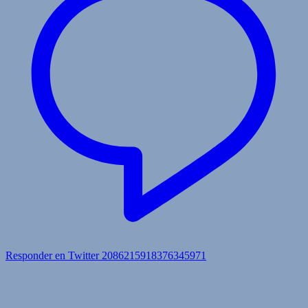
Responder en Twitter 2086215918376345971