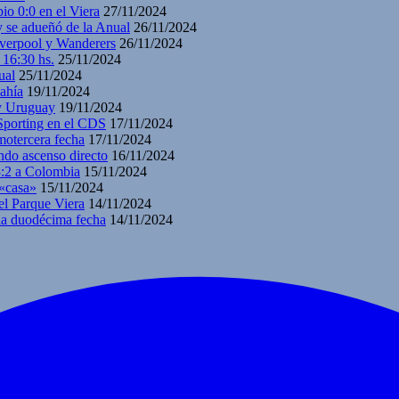
io 0:0 en el Viera
27/11/2024
y se adueñó de la Anual
26/11/2024
iverpool y Wanderers
26/11/2024
 16:30 hs.
25/11/2024
ual
25/11/2024
ahía
19/11/2024
 y Uruguay
19/11/2024
 Sporting en el CDS
17/11/2024
motercera fecha
17/11/2024
ndo ascenso directo
16/11/2024
3:2 a Colombia
15/11/2024
 «casa»
15/11/2024
el Parque Viera
14/11/2024
 la duodécima fecha
14/11/2024