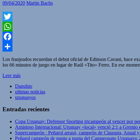
09/04/2020
Martin Bachs
Twitter
WhatsApp
Facebook
Compartir
Los franjeados recuerdan el debut oficial de Edinson Cavani, hace ex
los 66 minutos de juego en lugar de Raúl «Tito» Ferro. En ese momento
Leer más
Danubio
ultimas noticias
uruguayos
Entradas recientes
Copa Uruguay: Defensor Sporting tricampeón al vencer por pe
Amistoso Internacional: Uruguay «local» venció 2:1 a Gremio 
Supercampeón : Peñarol arrasó, campeón de Clausura, Anual 
Peñarol campeón de punta a punta del Campeonato Uruguayo 