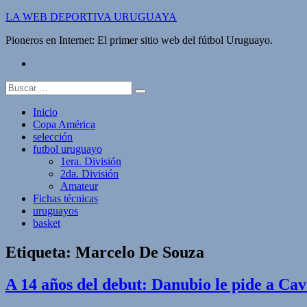
Saltar
LA WEB DEPORTIVA URUGUAYA
al
Pioneros en Internet: El primer sitio web del fútbol Uruguayo.
contenido
twitter
Buscar:
Inicio
Copa América
selección
futbol uruguayo
1era. División
2da. División
Amateur
Fichas técnicas
uruguayos
basket
Etiqueta:
Marcelo De Souza
A 14 años del debut: Danubio le pide a Cav