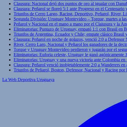
Clausura: Nacional dejó dos puntos de oro al igualar con Danub
Clausura: Peñarol se floreó 5:1 ante Progreso en el Centenario 
Triunfos de Cerro Largo, Racing, Deportivo, Peñarol, River, L
Segunda División: Uruguay Montevideo – Torque, martes a las
Peñarol y Nacional en el mano a mano por el Claiusura y la An
Eliminatorias: Puntazo de Uruguay, empató 1:1 con Brasil en B
Triunfos de Argentina, Ecuador y Chile; empate clásico Brasil
Clausura: Peñarol en noche de golazos, venció 2:0 a Defensor
River, Cerro Laro, Nacional y Peñarol los ganadores de la deci
Torque y Uruguay Montevideo perdieron y jugarán por el segu
Eliminatorias: Euforia celeste, Uruguay le ganó agónicamente 
Eliminatorias: Uruguay y una nueva victoria ante Colombia en
Clausura: Peñarol venció inobjetablemente 2:0 a Wanderers en 
Triunfos de Peñarol, Boston, Defensor, Nacional y Racing por
La Web Deportiva Uruguaya