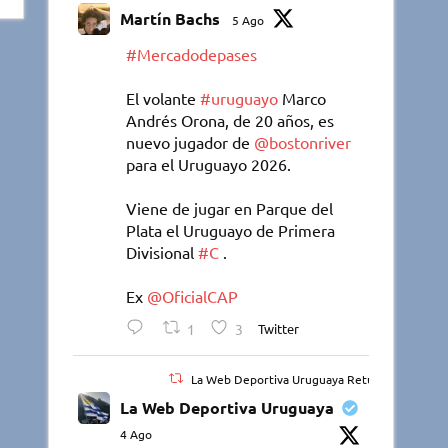
Martín Bachs
5 Ago
#Mercadodepases
El volante
#uruguayo
Marco
Andrés Orona, de 20 años, es
nuevo jugador de
@bostonriver
para el Uruguayo 2026.
Viene de jugar en Parque del
Plata el Uruguayo de Primera
Divisional
#C
.
Ex
@OficialCAP
1
3
Twitter
La Web Deportiva Uruguaya Retuiteado
La Web Deportiva Uruguaya
4 Ago