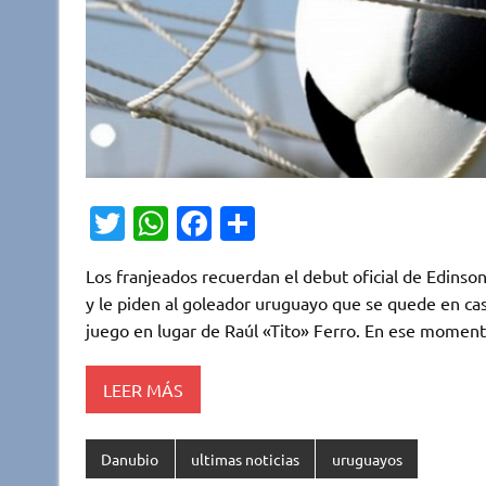
T
W
Fa
C
w
h
c
o
Los franjeados recuerdan el debut oficial de Edinso
it
at
e
m
y le piden al goleador uruguayo que se quede en cas
te
s
b
p
juego en lugar de Raúl «Tito» Ferro. En ese momento 
r
A
o
ar
p
o
ti
LEER MÁS
p
k
r
Danubio
ultimas noticias
uruguayos