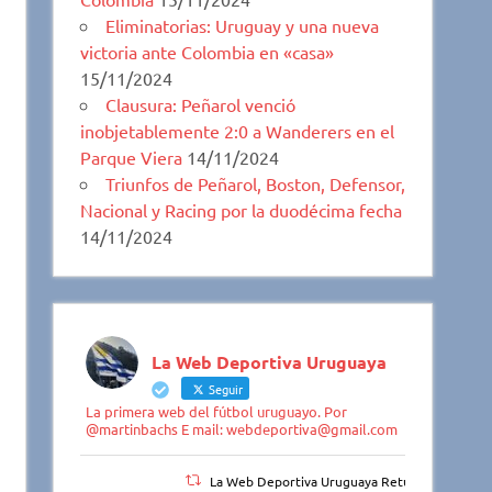
Eliminatorias: Uruguay y una nueva
victoria ante Colombia en «casa»
15/11/2024
Clausura: Peñarol venció
inobjetablemente 2:0 a Wanderers en el
Parque Viera
14/11/2024
Triunfos de Peñarol, Boston, Defensor,
Nacional y Racing por la duodécima fecha
14/11/2024
La Web Deportiva Uruguaya
Seguir
La primera web del fútbol uruguayo. Por
@martinbachs E mail: webdeportiva@gmail.com
La Web Deportiva Uruguaya Retuiteado