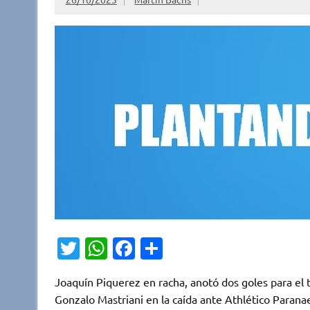
T
W
Fa
C
w
h
c
o
Joaquín Piquerez en racha, anotó dos goles para el 
it
at
e
m
Gonzalo Mastriani en la caída ante Athlético Paran