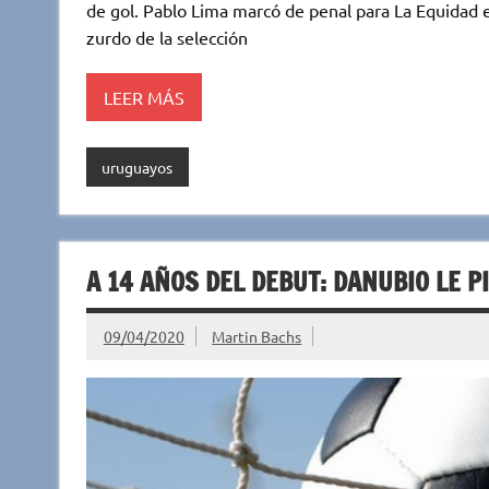
te
s
b
p
de gol. Pablo Lima marcó de penal para La Equidad
r
A
o
ar
zurdo de la selección
p
o
ti
LEER MÁS
p
k
r
uruguayos
A 14 AÑOS DEL DEBUT: DANUBIO LE P
09/04/2020
Martin Bachs