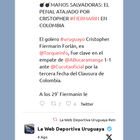
MANOS SALVADORAS: EL
PENAL ATAJADO POR
CRISTOPHER
#FIERMARIN
EN
COLOMBIA
El golero
#uruguayo
Cristopher
Fiermarin Forlán, ex
@Torqueinfo
, fue clave en el
empate de
@ABucaramanga
1-1
ante
@Cucutaoficial
por la
tercera fecha del Clausura de
Colombia.
A los 29' Fiermanin le
2
4
Twitter
La Web Deportiva Uruguaya Retuiteado
La Web Deportiva Uruguaya
4 Ago