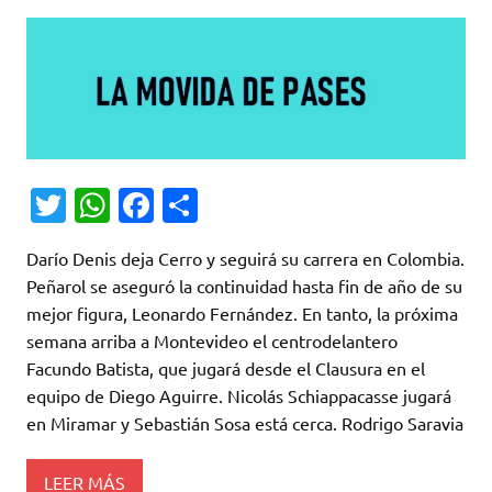
T
W
Fa
C
w
h
c
o
Darío Denis deja Cerro y seguirá su carrera en Colombia.
it
at
e
m
Peñarol se aseguró la continuidad hasta fin de año de su
te
s
b
p
mejor figura, Leonardo Fernández. En tanto, la próxima
r
A
o
ar
semana arriba a Montevideo el centrodelantero
Facundo Batista, que jugará desde el Clausura en el
p
o
ti
equipo de Diego Aguirre. Nicolás Schiappacasse jugará
p
k
r
en Miramar y Sebastián Sosa está cerca. Rodrigo Saravia
LEER MÁS