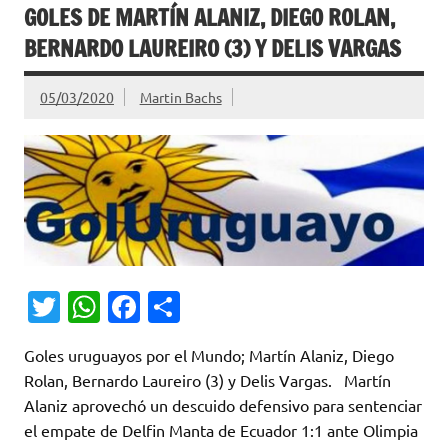
GOLES DE MARTÍN ALANIZ, DIEGO ROLAN,
BERNARDO LAUREIRO (3) Y DELIS VARGAS
05/03/2020
Martin Bachs
T
W
Fa
C
w
h
c
o
Goles uruguayos por el Mundo; Martín Alaniz, Diego
it
at
e
m
Rolan, Bernardo Laureiro (3) y Delis Vargas. Martín
te
s
b
p
Alaniz aprovechó un descuido defensivo para sentenciar
r
A
o
ar
el empate de Delfin Manta de Ecuador 1:1 ante Olimpia