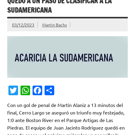
QUEDÓ A UN PASO DE CLASIFICAR A LA
SUDAMERICANA
03/12/2023
Martin Bachs
T
W
Fa
C
w
h
c
o
Con un gol de penal de Martín Alaniz a 13 minutos del
it
at
e
m
final, Cerro Largo se aseguró un triunfo muy festejado,
te
s
b
p
1:0 ante Boston River en el Parque Artigas de Las
r
A
o
ar
Piedras. El equipo de Juan Jacinto Rodríguez quedó en