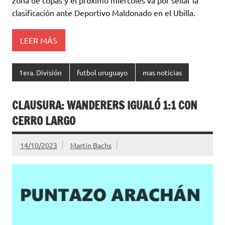
zona de copas y el próximo miércoles va por sellar la
p
o
ti
clasificación ante Deportivo Maldonado en el Ubilla.
p
k
r
LEER MÁS
1era. División
futbol uruguayo
mas noticias
CLAUSURA: WANDERERS IGUALÓ 1:1 CON
CERRO LARGO
14/10/2023
Martin Bachs