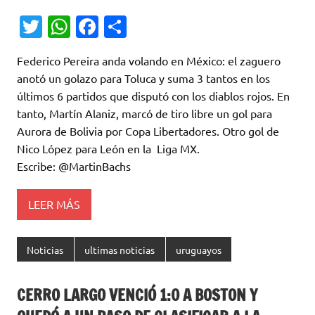
T
W
Fa
C
w
h
c
o
Federico Pereira anda volando en México: el zaguero
it
at
e
m
anotó un golazo para Toluca y suma 3 tantos en los
te
s
b
p
últimos 6 partidos que disputó con los diablos rojos. En
r
A
o
ar
tanto, Martín Alaniz, marcó de tiro libre un gol para
Aurora de Bolivia por Copa Libertadores. Otro gol de
p
o
ti
Nico López para León en la Liga MX.
p
k
r
Escribe: @MartinBachs
LEER MÁS
Noticias
ultimas noticias
uruguayos
CERRO LARGO VENCIÓ 1:0 A BOSTON Y