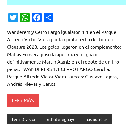
T
W
Fa
C
w
h
c
o
Wanderers y Cerro Largo igualaron 1:1 en el Parque
it
at
e
m
Alfredo Víctor Viera por la quinta fecha del torneo
te
s
b
p
Clausura 2023. Los goles llegaron en el complemento:
r
A
o
ar
Matías Fonseca puso la apertura y lo igualó
definitivamente Martín Alaniz en el rebote de un tiro
p
o
ti
penal. WANDERERS 1:1 CERRO LARGO Cancha:
p
k
r
Parque Alfredo Víctor Viera. Jueces: Gustavo Tejera,
Andrés Nievas y Carlos
LEER MÁS
1era. División
futbol uruguayo
mas noticias