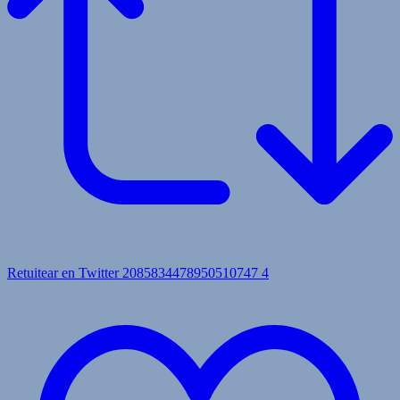
Retuitear en Twitter 2085834478950510747
4