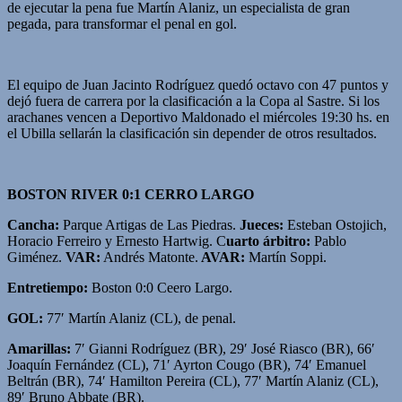
de ejecutar la pena fue Martín Alaniz, un especialista de gran
pegada, para transformar el penal en gol.
El equipo de Juan Jacinto Rodríguez quedó octavo con 47 puntos y
dejó fuera de carrera por la clasificación a la Copa al Sastre. Si los
arachanes vencen a Deportivo Maldonado el miércoles 19:30 hs. en
el Ubilla sellarán la clasificación sin depender de otros resultados.
BOSTON RIVER 0:1 CERRO LARGO
Cancha:
Parque Artigas de Las Piedras.
Jueces:
Esteban Ostojich,
Horacio Ferreiro y Ernesto Hartwig. C
uarto árbitro:
Pablo
Giménez.
VAR:
Andrés Matonte.
AVAR:
Martín Soppi.
Entretiempo:
Boston 0:0 Ceero Largo.
GOL:
77′ Martín Alaniz (CL), de penal.
Amarillas:
7′ Gianni Rodríguez (BR), 29′ José Riasco (BR), 66′
Joaquín Fernández (CL), 71′ Ayrton Cougo (BR), 74′ Emanuel
Beltrán (BR), 74′ Hamilton Pereira (CL), 77′ Martín Alaniz (CL),
89′ Bruno Abbate (BR).