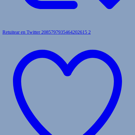
Retuitear en Twitter 2085797935464202615
2