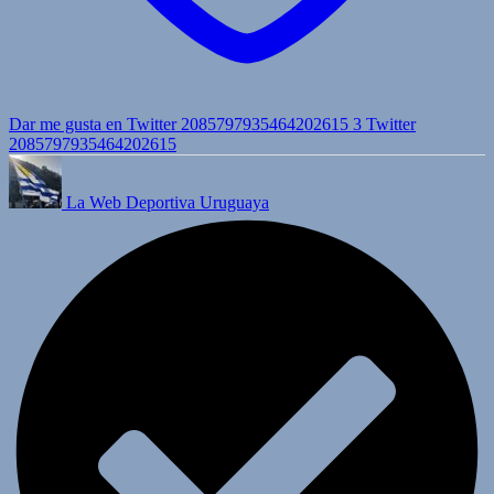
Dar me gusta en Twitter 2085797935464202615
3
Twitter
2085797935464202615
La Web Deportiva Uruguaya