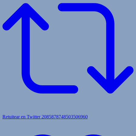
Retuitear en Twitter 2085878748503506960