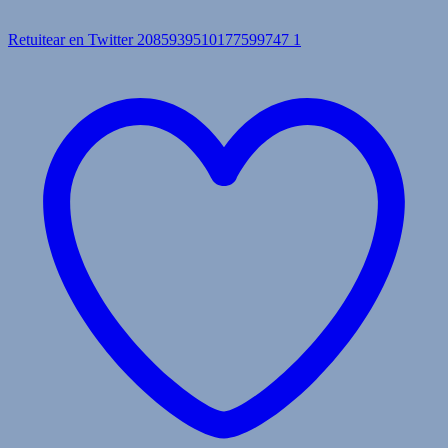
Retuitear en Twitter 2085939510177599747
1