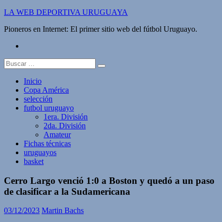
Saltar
LA WEB DEPORTIVA URUGUAYA
al
Pioneros en Internet: El primer sitio web del fútbol Uruguayo.
contenido
twitter
Buscar:
Inicio
Copa América
selección
futbol uruguayo
1era. División
2da. División
Amateur
Fichas técnicas
uruguayos
basket
Cerro Largo venció 1:0 a Boston y quedó a un paso
de clasificar a la Sudamericana
03/12/2023
Martin Bachs