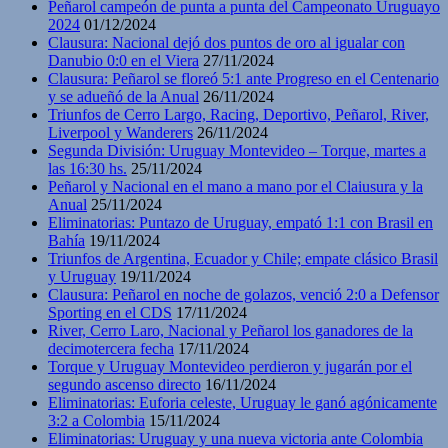
Peñarol campeón de punta a punta del Campeonato Uruguayo
2024
01/12/2024
Clausura: Nacional dejó dos puntos de oro al igualar con
Danubio 0:0 en el Viera
27/11/2024
Clausura: Peñarol se floreó 5:1 ante Progreso en el Centenario
y se adueñó de la Anual
26/11/2024
Triunfos de Cerro Largo, Racing, Deportivo, Peñarol, River,
Liverpool y Wanderers
26/11/2024
Segunda División: Uruguay Montevideo – Torque, martes a
las 16:30 hs.
25/11/2024
Peñarol y Nacional en el mano a mano por el Claiusura y la
Anual
25/11/2024
Eliminatorias: Puntazo de Uruguay, empató 1:1 con Brasil en
Bahía
19/11/2024
Triunfos de Argentina, Ecuador y Chile; empate clásico Brasil
y Uruguay
19/11/2024
Clausura: Peñarol en noche de golazos, venció 2:0 a Defensor
Sporting en el CDS
17/11/2024
River, Cerro Laro, Nacional y Peñarol los ganadores de la
decimotercera fecha
17/11/2024
Torque y Uruguay Montevideo perdieron y jugarán por el
segundo ascenso directo
16/11/2024
Eliminatorias: Euforia celeste, Uruguay le ganó agónicamente
3:2 a Colombia
15/11/2024
Eliminatorias: Uruguay y una nueva victoria ante Colombia