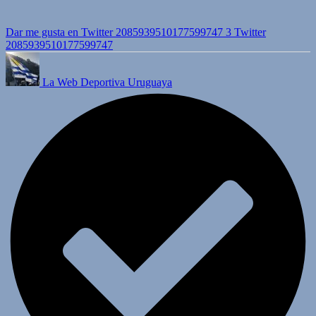
Dar me gusta en Twitter 2085939510177599747
3
Twitter
2085939510177599747
La Web Deportiva Uruguaya