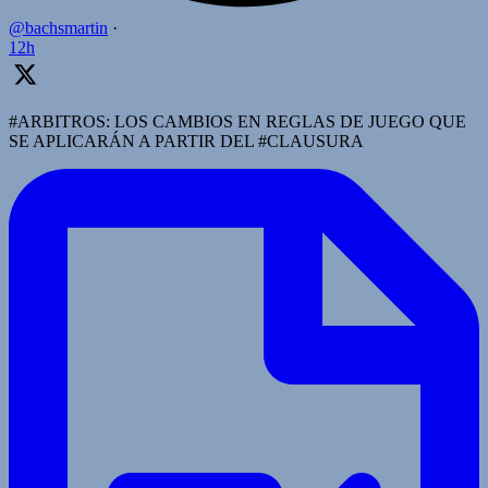
@bachsmartin
·
12h
#ARBITROS: LOS CAMBIOS EN REGLAS DE JUEGO QUE
SE APLICARÁN A PARTIR DEL #CLAUSURA