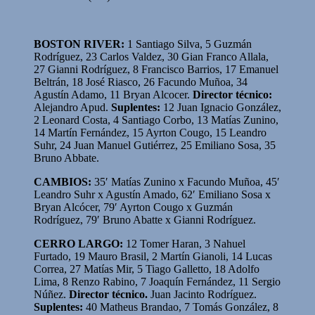
BOSTON RIVER:
1 Santiago Silva, 5 Guzmán
Rodríguez, 23 Carlos Valdez, 30 Gian Franco Allala,
27 Gianni Rodríguez, 8 Francisco Barrios, 17 Emanuel
Beltrán, 18 José Riasco, 26 Facundo Muñoa, 34
Agustín Adamo, 11 Bryan Alcocer.
Director técnico:
Alejandro Apud.
Suplentes:
12 Juan Ignacio González,
2 Leonard Costa, 4 Santiago Corbo, 13 Matías Zunino,
14 Martín Fernández, 15 Ayrton Cougo, 15 Leandro
Suhr, 24 Juan Manuel Gutiérrez, 25 Emiliano Sosa, 35
Bruno Abbate.
CAMBIOS:
35′ Matías Zunino x Facundo Muñoa, 45′
Leandro Suhr x Agustín Amado, 62′ Emiliano Sosa x
Bryan Alcócer, 79′ Ayrton Cougo x Guzmán
Rodríguez, 79′ Bruno Abatte x Gianni Rodríguez.
CERRO LARGO:
12 Tomer Haran, 3 Nahuel
Furtado, 19 Mauro Brasil, 2 Martín Gianoli, 14 Lucas
Correa, 27 Matías Mir, 5 Tiago Galletto, 18 Adolfo
Lima, 8 Renzo Rabino, 7 Joaquín Fernández, 11 Sergio
Núñez.
Director técnico.
Juan Jacinto Rodríguez.
Suplentes:
40 Matheus Brandao, 7 Tomás González, 8