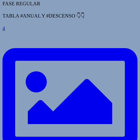
FASE REGULAR
TABLA #ANUAL Y #DESCENSO 👇👇
4