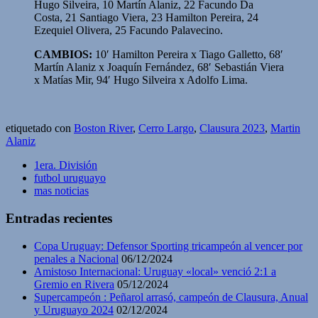
Hugo Silveira, 10 Martín Alaniz, 22 Facundo Da
Costa, 21 Santiago Viera, 23 Hamilton Pereira, 24
Ezequiel Olivera, 25 Facundo Palavecino.
CAMBIOS:
10′ Hamilton Pereira x Tiago Galletto, 68′
Martín Alaniz x Joaquín Fernández, 68′ Sebastián Viera
x Matías Mir, 94′ Hugo Silveira x Adolfo Lima.
etiquetado con
Boston River
,
Cerro Largo
,
Clausura 2023
,
Martin
Alaniz
1era. División
futbol uruguayo
mas noticias
Entradas recientes
Copa Uruguay: Defensor Sporting tricampeón al vencer por
penales a Nacional
06/12/2024
Amistoso Internacional: Uruguay «local» venció 2:1 a
Gremio en Rivera
05/12/2024
Supercampeón : Peñarol arrasó, campeón de Clausura, Anual
y Uruguayo 2024
02/12/2024