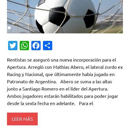
T
W
Fa
C
w
h
c
o
Rentistas se aseguró una nueva incorporación para el
it
at
e
m
Apertura. Arregló con Mathías Abero, el lateral zurdo ex
te
s
b
p
Racing y Nacional, que últimamente había jugado en
r
A
o
ar
Patronato de Argentina. Abero se suma a las altas
junto a Santiago Romero en el líder del Apertura.
p
o
ti
Ambos jugadores estarán habilitados para poder jugar
p
k
r
desde la sexta fecha en adelante. Para el
LEER MÁS