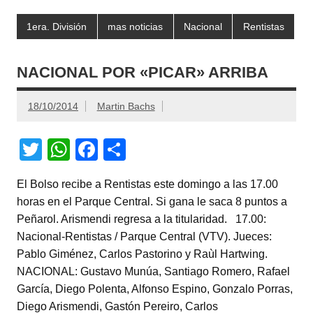
1era. División
mas noticias
Nacional
Rentistas
NACIONAL POR «PICAR» ARRIBA
18/10/2014
Martin Bachs
T
W
F
C
wi
h
a
o
El Bolso recibe a Rentistas este domingo a las 17.00
tt
at
c
m
horas en el Parque Central. Si gana le saca 8 puntos a
er
s
e
p
Peñarol. Arismendi regresa a la titularidad. 17.00:
A
b
ar
Nacional-Rentistas / Parque Central (VTV). Jueces:
Pablo Giménez, Carlos Pastorino y Raùl Hartwing.
p
o
tir
NACIONAL: Gustavo Munúa, Santiago Romero, Rafael
p
o
García, Diego Polenta, Alfonso Espino, Gonzalo Porras,
k
Diego Arismendi, Gastón Pereiro, Carlos