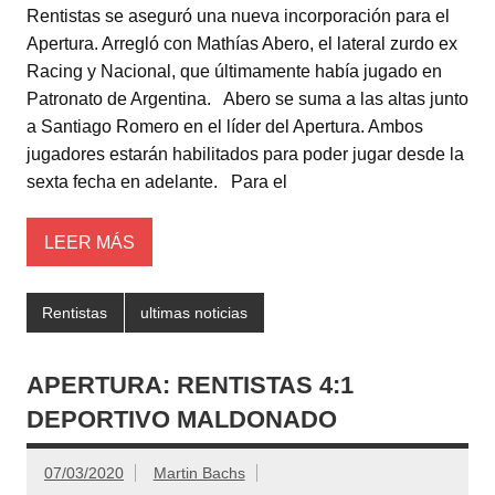
Rentistas se aseguró una nueva incorporación para el
tt
at
c
m
Apertura. Arregló con Mathías Abero, el lateral zurdo ex
er
s
e
p
Racing y Nacional, que últimamente había jugado en
A
b
ar
Patronato de Argentina. Abero se suma a las altas junto
a Santiago Romero en el líder del Apertura. Ambos
p
o
tir
jugadores estarán habilitados para poder jugar desde la
p
o
sexta fecha en adelante. Para el
k
LEER MÁS
Rentistas
ultimas noticias
APERTURA: RENTISTAS 4:1
DEPORTIVO MALDONADO
07/03/2020
Martin Bachs