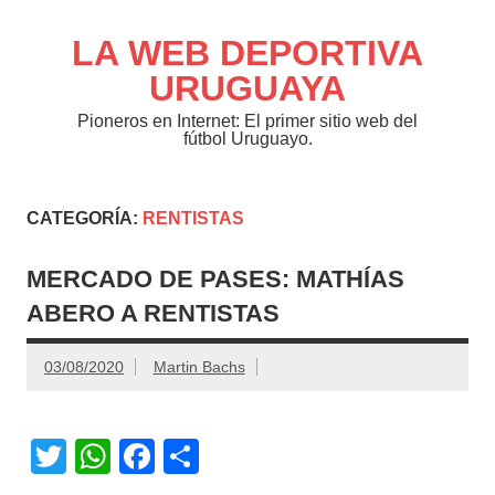
Saltar
al
contenido
LA WEB DEPORTIVA
URUGUAYA
Pioneros en Internet: El primer sitio web del
fútbol Uruguayo.
CATEGORÍA:
RENTISTAS
MERCADO DE PASES: MATHÍAS
ABERO A RENTISTAS
03/08/2020
Martin Bachs
T
W
F
C
wi
h
a
o