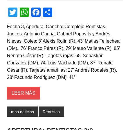
T
W
F
C
wi
h
a
o
Fecha 3, Apertura. Cancha: Complejo Rentistas.
tt
at
c
m
Jueces: Antonio García, Gabriel Popovits y Andrés
er
s
e
p
Nievas. Goles: 3′ Alexis Rolín (R), 43′ Matías Tellechea
A
b
ar
(DM)., 76′ Franco Pérez (R), 79′ Mauro Valiente (R), 85′
Renato César (R). Tarjetas rojas: 68′ Sebastián
p
o
tir
González (DM), 74′ Luis Machado (DM), 87′ Renato
p
o
César (R). Tarjetas amarillas: 27′ Andrés Rodales (R),
k
28′ Facundo Rodríguez (DM), 41′
LEER MÁS
mas noticias
Rentistas