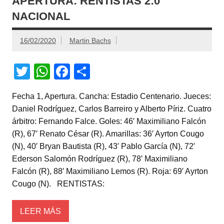
APERTURA: RENTISTAS 2:0
NACIONAL
16/02/2020
Martin Bachs
T
W
F
C
wi
h
a
o
Fecha 1, Apertura. Cancha: Estadio Centenario. Jueces:
tt
at
c
m
Daniel Rodríguez, Carlos Barreiro y Alberto Píriz. Cuatro
er
s
e
p
árbitro: Fernando Falce. Goles: 46′ Maximiliano Falcón
A
b
ar
(R), 67′ Renato César (R). Amarillas: 36′ Ayrton Cougo
(N), 40′ Bryan Bautista (R), 43′ Pablo García (N), 72′
p
o
tir
Ederson Salomón Rodríguez (R), 78′ Maximiliano
p
o
Falcón (R), 88′ Maximiliano Lemos (R). Roja: 69′ Ayrton
k
Cougo (N). RENTISTAS:
LEER MÁS