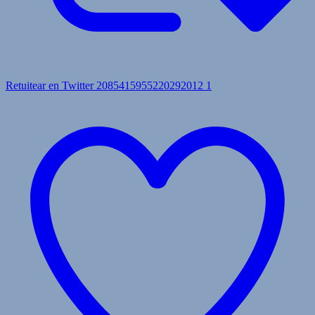
Retuitear en Twitter 2085415955220292012
1