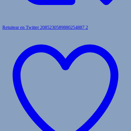
Retuitear en Twitter 2085230589880254887
2