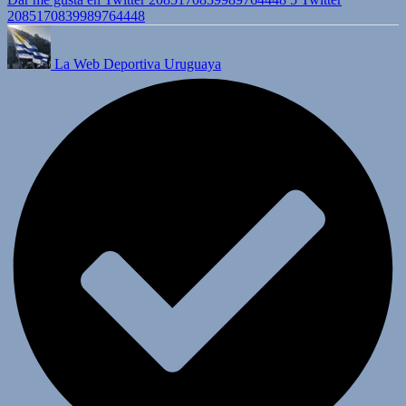
2085170839989764448
La Web Deportiva Uruguaya