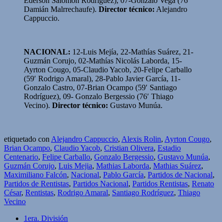
Ederson Salomón Rodríguez), 07-Gonzalo Vega (76′
Damián Malrrechaufe).
Director técnico:
Alejandro
Cappuccio.
NACIONAL:
12-Luis Mejía, 22-Mathías Suárez, 21-
Guzmán Corujo, 02-Mathías Nicolás Laborda, 15-
Ayrton Cougo, 05-Claudio Yacob, 20-Felipe Carballo
(59′ Rodrigo Amaral), 28-Pablo Javier García, 11-
Gonzalo Castro, 07-Brian Ocampo (59′ Santiago
Rodríguez), 09- Gonzalo Bergessio (76′ Thiago
Vecino).
Director técnico:
Gustavo Munúa.
etiquetado con
Alejandro Cappuccio
,
Alexis Rolin
,
Ayrton Cougo
,
Brian Ocampo
,
Claudio Yacob
,
Cristian Olivera
,
Estadio
Centenario
,
Felipe Carballo
,
Gonzalo Bergessio
,
Gustavo Munúa
,
Guzmán Corujo
,
Luis Mejia
,
Mathias Laborda
,
Mathias Suárez
,
Maximiliano Falcón
,
Nacional
,
Pablo García
,
Partidos de Nacional
,
Partidos de Rentistas
,
Partidos Nacional
,
Partidos Rentistas
,
Renato
César
,
Rentistas
,
Rodrigo Amaral
,
Santiago Rodríguez
,
Thiago
Vecino
1era. División