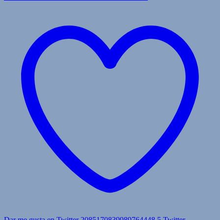
Dar me gusta en Twitter 2085170839989764448
5
Twitter