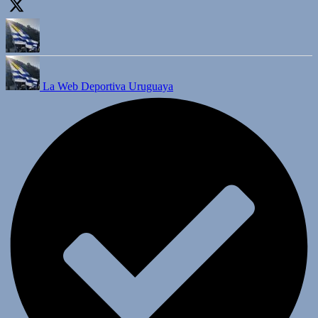
La Web Deportiva Uruguaya