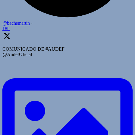
@bachsmartin
·
18h
COMUNICADO DE #AUDEF
@AudefOficial