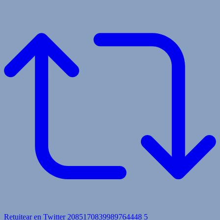
Retuitear en Twitter 2085170839989764448
5