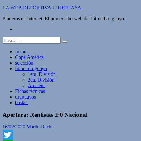
Saltar
LA WEB DEPORTIVA URUGUAYA
al
Pioneros en Internet: El primer sitio web del fútbol Uruguayo.
contenido
twitter
Buscar:
Inicio
Copa América
selección
futbol uruguayo
1era. División
2da. División
Amateur
Fichas técnicas
uruguayos
basket
Apertura: Rentistas 2:0 Nacional
16/02/2020
Martin Bachs