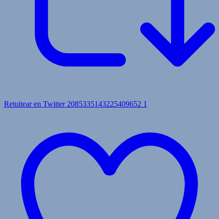
Retuitear en Twitter 2085335143225409652
1