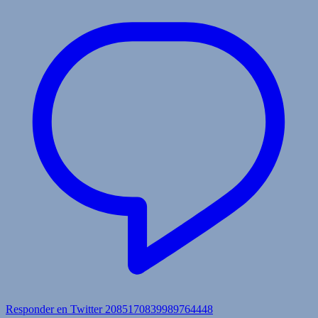
Responder en Twitter 2085170839989764448