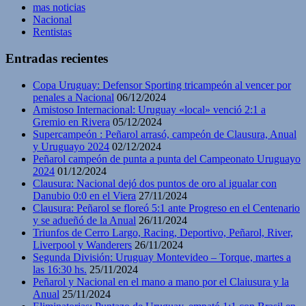
mas noticias
Nacional
Rentistas
Entradas recientes
Copa Uruguay: Defensor Sporting tricampeón al vencer por
penales a Nacional
06/12/2024
Amistoso Internacional: Uruguay «local» venció 2:1 a
Gremio en Rivera
05/12/2024
Supercampeón : Peñarol arrasó, campeón de Clausura, Anual
y Uruguayo 2024
02/12/2024
Peñarol campeón de punta a punta del Campeonato Uruguayo
2024
01/12/2024
Clausura: Nacional dejó dos puntos de oro al igualar con
Danubio 0:0 en el Viera
27/11/2024
Clausura: Peñarol se floreó 5:1 ante Progreso en el Centenario
y se adueñó de la Anual
26/11/2024
Triunfos de Cerro Largo, Racing, Deportivo, Peñarol, River,
Liverpool y Wanderers
26/11/2024
Segunda División: Uruguay Montevideo – Torque, martes a
las 16:30 hs.
25/11/2024
Peñarol y Nacional en el mano a mano por el Claiusura y la
Anual
25/11/2024