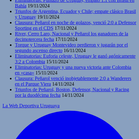
Eliminatorias: Puntazo de Uruguay, empató 1:1 con Brasil en
Bahía
19/11/2024
Triunfos de Argentina, Ecuador y Chile; empate clásico Brasil
y Uruguay
19/11/2024
Clausura: Peñarol en noche de golazos, venció 2:0 a Defensor
Sporting en el CDS
17/11/2024
River, Cerro Laro, Nacional y Peñarol los ganadores de la
decimotercera fecha
17/11/2024
Torque y Uruguay Montevideo perdieron y jugarán por el
segundo ascenso directo
16/11/2024
Eliminatorias: Euforia celeste, Uruguay le ganó agónicamente
3:2 a Colombia
15/11/2024
Eliminatorias: Uruguay y una nueva victoria ante Colombia
en «casa»
15/11/2024
Clausura: Peñarol venció inobjetablemente 2:0 a Wanderers
en el Parque Viera
14/11/2024
Triunfos de Peñarol, Boston, Defensor, Nacional y Racing
por la duodécima fecha
14/11/2024
La Web Deportiva Uruguaya