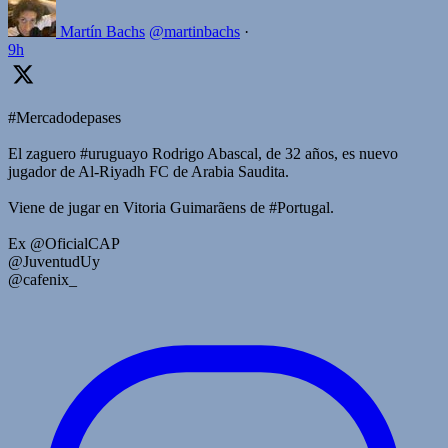
Martín Bachs
@martinbachs
·
9h
#Mercadodepases
El zaguero #uruguayo Rodrigo Abascal, de 32 años, es nuevo
jugador de Al-Riyadh FC de Arabia Saudita.
Viene de jugar en Vitoria Guimarãens de #Portugal.
Ex @OficialCAP
@JuventudUy
@cafenix_