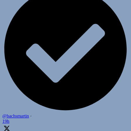
@bachsmartin
·
19h