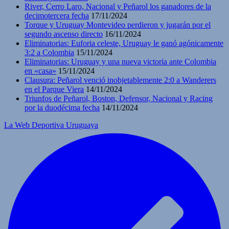
River, Cerro Laro, Nacional y Peñarol los ganadores de la
decimotercera fecha
17/11/2024
Torque y Uruguay Montevideo perdieron y jugarán por el
segundo ascenso directo
16/11/2024
Eliminatorias: Euforia celeste, Uruguay le ganó agónicamente
3:2 a Colombia
15/11/2024
Eliminatorias: Uruguay y una nueva victoria ante Colombia
en «casa»
15/11/2024
Clausura: Peñarol venció inobjetablemente 2:0 a Wanderers
en el Parque Viera
14/11/2024
Triunfos de Peñarol, Boston, Defensor, Nacional y Racing
por la duodécima fecha
14/11/2024
La Web Deportiva Uruguaya