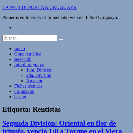
Saltar
LA WEB DEPORTIVA URUGUAYA
al
Pioneros en Internet: El primer sitio web del fútbol Uruguayo.
contenido
twitter
Buscar:
Inicio
Copa América
selección
futbol uruguayo
1era. División
2da. División
Amateur
Fichas técnicas
uruguayos
basket
Etiqueta:
Rentistas
Segunda División: Oriental en flor de
triunfo, venció 1:0 a Torque en el Viera