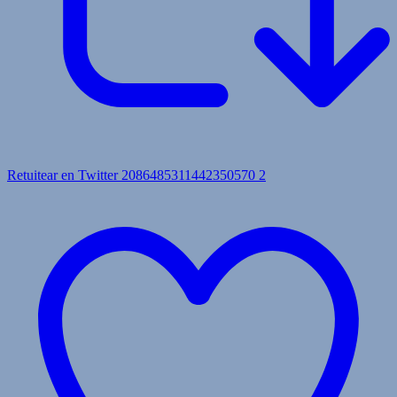
Retuitear en Twitter 2086485311442350570
2