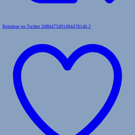
Retuitear en Twitter 2086475491494478146
2