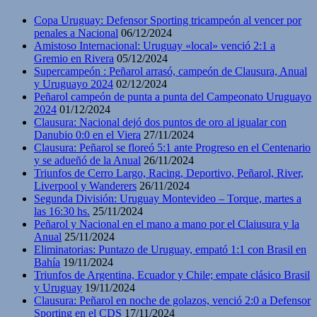
Copa Uruguay: Defensor Sporting tricampeón al vencer por
penales a Nacional
06/12/2024
Amistoso Internacional: Uruguay «local» venció 2:1 a
Gremio en Rivera
05/12/2024
Supercampeón : Peñarol arrasó, campeón de Clausura, Anual
y Uruguayo 2024
02/12/2024
Peñarol campeón de punta a punta del Campeonato Uruguayo
2024
01/12/2024
Clausura: Nacional dejó dos puntos de oro al igualar con
Danubio 0:0 en el Viera
27/11/2024
Clausura: Peñarol se floreó 5:1 ante Progreso en el Centenario
y se adueñó de la Anual
26/11/2024
Triunfos de Cerro Largo, Racing, Deportivo, Peñarol, River,
Liverpool y Wanderers
26/11/2024
Segunda División: Uruguay Montevideo – Torque, martes a
las 16:30 hs.
25/11/2024
Peñarol y Nacional en el mano a mano por el Claiusura y la
Anual
25/11/2024
Eliminatorias: Puntazo de Uruguay, empató 1:1 con Brasil en
Bahía
19/11/2024
Triunfos de Argentina, Ecuador y Chile; empate clásico Brasil
y Uruguay
19/11/2024
Clausura: Peñarol en noche de golazos, venció 2:0 a Defensor
Sporting en el CDS
17/11/2024