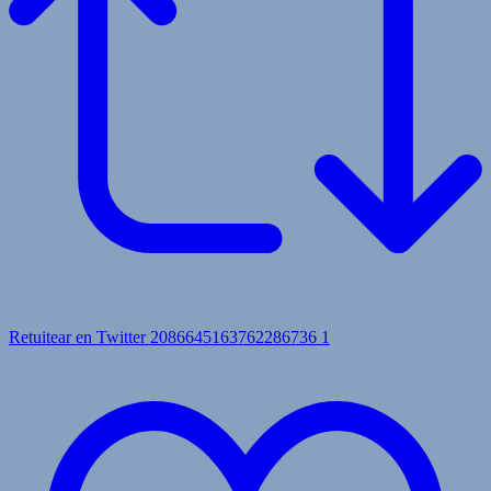
Retuitear en Twitter 2086645163762286736
1