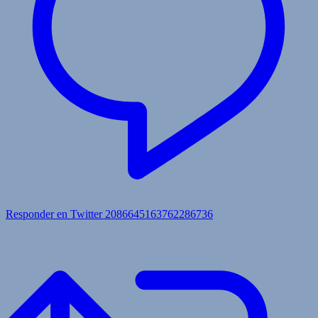
Responder en Twitter 2086645163762286736