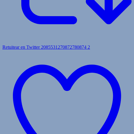
Retuitear en Twitter 2085531270872780874
2