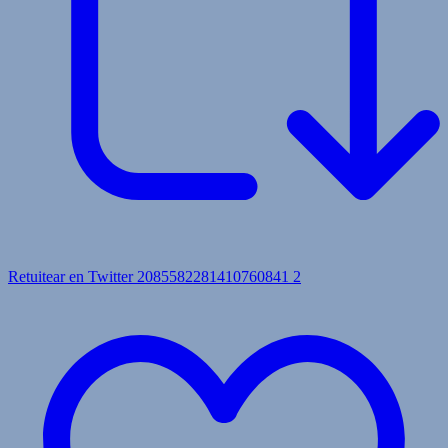
Retuitear en Twitter 2085582281410760841
2