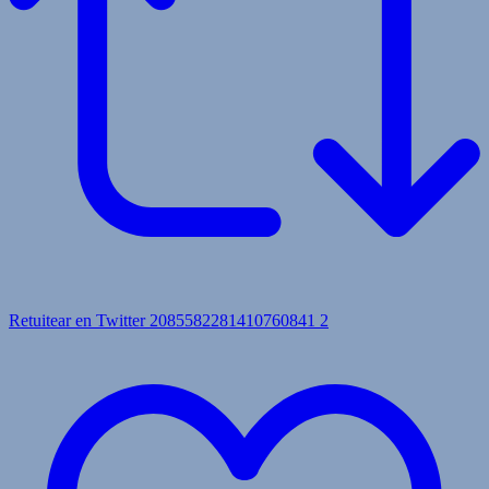
Retuitear en Twitter 2085582281410760841
2