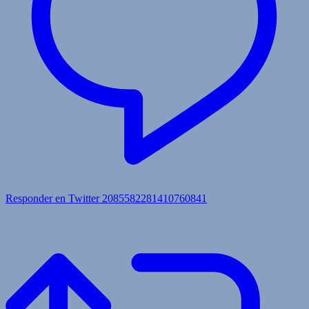
Responder en Twitter 2085582281410760841