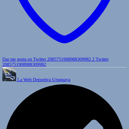
Dar me gusta en Twitter 2085751908988309982
2
Twitter
2085751908988309982
La Web Deportiva Uruguaya