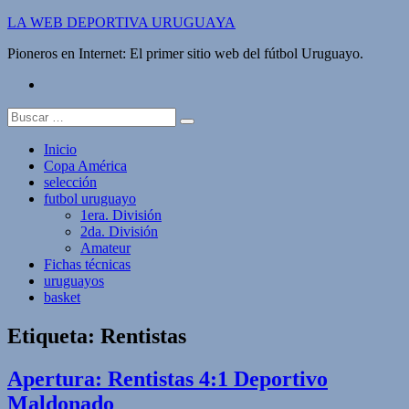
Saltar
LA WEB DEPORTIVA URUGUAYA
al
Pioneros en Internet: El primer sitio web del fútbol Uruguayo.
contenido
twitter
Buscar:
Inicio
Copa América
selección
futbol uruguayo
1era. División
2da. División
Amateur
Fichas técnicas
uruguayos
basket
Etiqueta:
Rentistas
Apertura: Rentistas 4:1 Deportivo
Maldonado