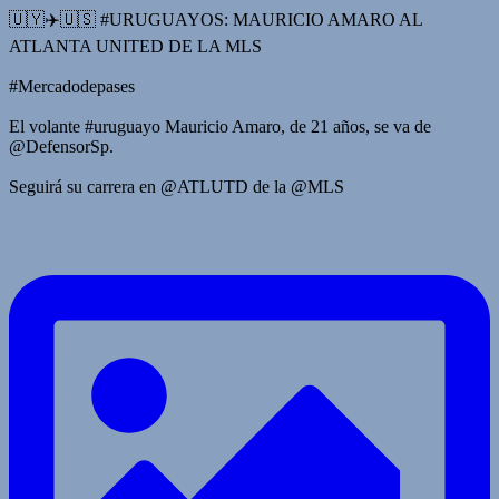
🇺🇾✈️🇺🇸 #URUGUAYOS: MAURICIO AMARO AL
ATLANTA UNITED DE LA MLS
#Mercadodepases
El volante #uruguayo Mauricio Amaro, de 21 años, se va de
@DefensorSp.
Seguirá su carrera en @ATLUTD de la @MLS