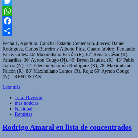
Twitter
WhatsApp
Facebook
Compartir
Fecha 1, Apertura. Cancha: Estadio Centenario. Jueces: Daniel
Rodríguez, Carlos Barreiro y Alberto Píriz. Cuatro árbitro: Fernando
Falce. Goles: 46′ Maximiliano Falcón (R), 67′ Renato César (R).
Amarillas: 36′ Ayrton Cougo (N), 40′ Bryan Bautista (R), 43′ Pablo
García (N), 72′ Ederson Salomón Rodríguez (R), 78′ Maximiliano
Falcón (R), 88′ Maximiliano Lemos (R). Roja: 69′ Ayrton Cougo
(N). RENTISTAS:
Leer más
1era. División
mas noticias
Nacional
Rentistas
Rodrigo Amaral en lista de concentrados