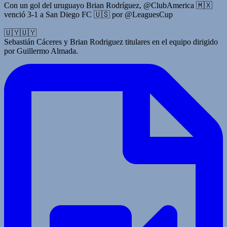
Con un gol del uruguayo Brian Rodríguez, @ClubAmerica 🇲🇽
venció 3-1 a San Diego FC 🇺🇸 por @LeaguesCup
🇺🇾🇺🇾
Sebastián Cáceres y Brian Rodriguez titulares en el equipo dirigido
por Guillermo Almada.