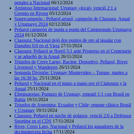
penales a Nacional
06/12/2024
Amistoso Internacional: Uruguay «local» venció 2:1 a
Gremio en Rivera
05/12/2024
Supercampeón : Peñarol arrasó, campeón de Clausura, Anual
y Uruguayo 2024
02/12/2024
Peñarol campeón de punta a punta del Campeonato Uruguayo
2024
01/12/2024
Clausura: Nacional dejó dos puntos de oro al igualar con
Danubio 0:0 en el Viera
27/11/2024
Clausura: Peñarol se floreó 5:1 ante Progreso en el Centenario
y se adueñó de la Anual
26/11/2024
Triunfos de Cerro Largo, Racing, Deportivo, Peñarol, River,
Liverpool y Wanderers
26/11/2024
Segunda División: Uruguay Montevideo – Torque, martes a
las 16:30 hs.
25/11/2024
Peñarol y Nacional en el mano a mano por el Claiusura y la
Anual
25/11/2024
Eliminatorias: Puntazo de Uruguay, empató 1:1 con Brasil en
Bahía
19/11/2024
Triunfos de Argentina, Ecuador y Chile; empate clásico Brasil
y Uruguay
19/11/2024
Clausura: Peñarol en noche de golazos, venció 2:0 a Defensor
Sporting en el CDS
17/11/2024
River, Cerro Laro, Nacional y Peñarol los ganadores de la
decimotercera fecha
17/11/2024