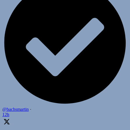
@bachsmartin
·
12h