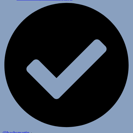
@bachsmartin
·