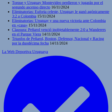
Torque y Uruguay Montevideo perdieron y jugarán por el
segundo ascenso directo
16/11/2024
Eliminatorias: Euforia celeste, Uruguay le ganó agónicamente
3:2 a Colombia
15/11/2024
Eliminatorias: Uruguay y una nueva victoria ante Colombia
en «casa»
15/11/2024
Clausura: Peñarol venció inobjetablemente 2:0 a Wanderers
en el Parque Viera
14/11/2024
Triunfos de Peñarol, Boston, Defensor, Nacional y Racing
por la duodécima fecha
14/11/2024
La Web Deportiva Uruguaya