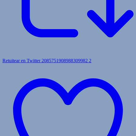
Retuitear en Twitter 2085751908988309982
2