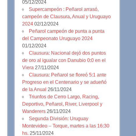
05/12/2024
Supercampeón : Peñarol arrasó,
campeón de Clausura, Anual y Uruguayo
2024
02/12/2024
Peñarol campeón de punta a punta
del Campeonato Uruguayo 2024
01/12/2024
Clausura: Nacional dejó dos puntos
de oro al igualar con Danubio 0:0 en el
Viera
27/11/2024
Clausura: Peñarol se floreó 5:1 ante
Progreso en el Centenario y se adueñó
de la Anual
26/11/2024
Triunfos de Cerro Largo, Racing,
Deportivo, Peñarol, River, Liverpool y
Wanderers
26/11/2024
Segunda División: Uruguay
Montevideo – Torque, martes a las 16:30
hs.
25/11/2024