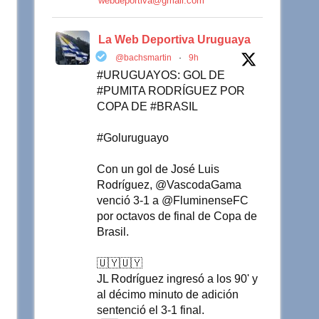
webdeportiva@gmail.com
La Web Deportiva Uruguaya
@bachsmartin
·
9h
#URUGUAYOS: GOL DE
#PUMITA RODRÍGUEZ POR
COPA DE #BRASIL
#Goluruguayo
Con un gol de José Luis
Rodríguez, @VascodaGama
venció 3-1 a @FluminenseFC
por octavos de final de Copa de
Brasil.
🇺🇾🇺🇾
JL Rodríguez ingresó a los 90' y
al décimo minuto de adición
sentenció el 3-1 final.