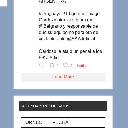
ARGENTINA
#Uruguayo !! El golero Thiago
Cardozo otra vez figura en
@Belgrano y responsable de
que su equipo no perdiera de
visitante ante @AAAJoficial.
Cardozo le atajó un penal a los
89' a Alfio
2
2
Twitter
Load More
AGENDA Y RESULTADOS
TORNEO
FECHA