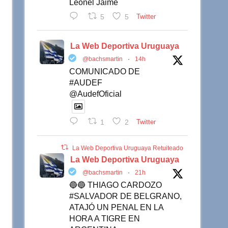
Leonel Jaime
5
5
Twitter
La Web Deportiva Uruguaya
@bachsmartin
·
14h
COMUNICADO DE
#AUDEF
@AudefOficial
1
2
Twitter
La Web Deportiva Uruguaya Retuiteado
La Web Deportiva Uruguaya
@bachsmartin
·
21h
🔵🔵 THIAGO CARDOZO
#SALVADOR DE BELGRANO,
ATAJÓ UN PENAL EN LA
HORA A TIGRE EN