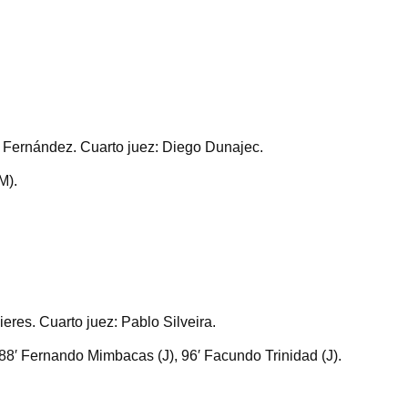
 Fernández. Cuarto juez: Diego Dunajec.
M).
res. Cuarto juez: Pablo Silveira.
 88′ Fernando Mimbacas (J), 96′ Facundo Trinidad (J).