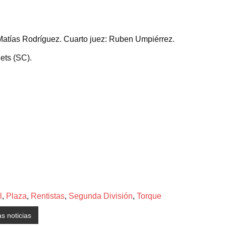
Matías Rodríguez. Cuarto juez: Ruben Umpiérrez.
ets (SC).
l
,
Plaza
,
Rentistas
,
Segunda División
,
Torque
as noticias