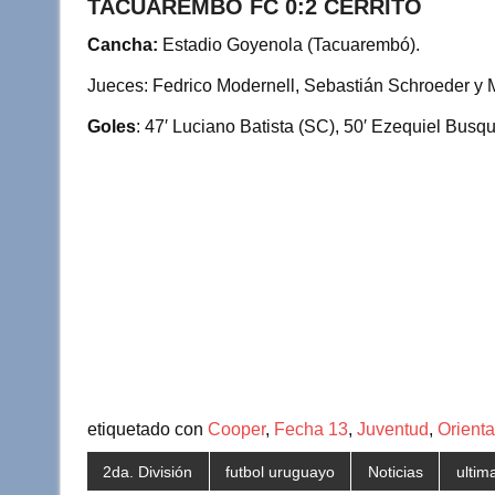
TACUAREMBÓ FC 0:2 CERRITO
Cancha:
Estadio Goyenola (Tacuarembó).
Jueces: Fedrico Modernell, Sebastián Schroeder y 
Goles
: 47′ Luciano Batista (SC), 50′ Ezequiel Busqu
etiquetado con
Cooper
,
Fecha 13
,
Juventud
,
Orienta
2da. División
futbol uruguayo
Noticias
ultim