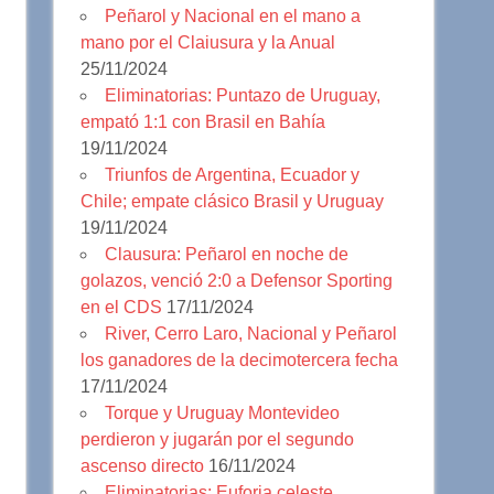
Peñarol y Nacional en el mano a
mano por el Claiusura y la Anual
25/11/2024
Eliminatorias: Puntazo de Uruguay,
empató 1:1 con Brasil en Bahía
19/11/2024
Triunfos de Argentina, Ecuador y
Chile; empate clásico Brasil y Uruguay
19/11/2024
Clausura: Peñarol en noche de
golazos, venció 2:0 a Defensor Sporting
en el CDS
17/11/2024
River, Cerro Laro, Nacional y Peñarol
los ganadores de la decimotercera fecha
17/11/2024
Torque y Uruguay Montevideo
perdieron y jugarán por el segundo
ascenso directo
16/11/2024
Eliminatorias: Euforia celeste,