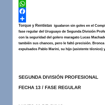
T
w
W
i
h
F
Torque y Rentistas
igualaron sin goles en el Compl
t
a
a
C
fase regular del Uruguayo de Segunda División Prof
t
t
c
o
con la seguridad del golero maragato Lucas Machado 
e
s
e
m
también sus chances, pero le faltó precisión.
Bronca 
r
A
b
p
expulsados Pablo Marini, su hijo (asistente técnico) y
p
o
a
p
o
r
k
t
SEGUNDA DIVISIÓN PROFESIONAL
i
r
FECHA 13 / FASE REGULAR