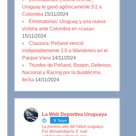
Uruguay le ganó agónicamente 3:2 a
Colombia
15/11/2024
Eliminatorias: Uruguay y una nueva
victoria ante Colombia en «casa»
15/11/2024
Clausura: Peñarol venció
inobjetablemente 2:0 a Wanderers en el
Parque Viera
14/11/2024
Triunfos de Peñarol, Boston, Defensor,
Nacional y Racing por la duodécima
fecha
14/11/2024
La Web Deportiva Uruguaya
Seguir
La primera web del fútbol uruguayo.
Por @martinbachs E mail: