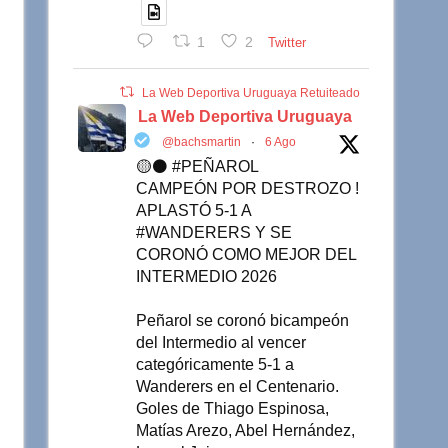
1
2
Twitter
La Web Deportiva Uruguaya Retuiteado
La Web Deportiva Uruguaya
@bachsmartin
·
6 Ago
🟡⚫️ #PEÑAROL
CAMPEÓN POR DESTROZO !
APLASTÓ 5-1 A
#WANDERERS Y SE
CORONÓ COMO MEJOR DEL
INTERMEDIO 2026
Peñarol se coronó bicampeón
del Intermedio al vencer
categóricamente 5-1 a
Wanderers en el Centenario.
Goles de Thiago Espinosa,
Matías Arezo, Abel Hernández,