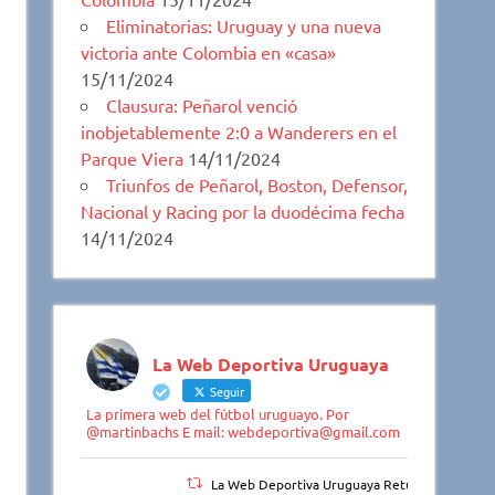
Eliminatorias: Uruguay y una nueva
victoria ante Colombia en «casa»
15/11/2024
Clausura: Peñarol venció
inobjetablemente 2:0 a Wanderers en el
Parque Viera
14/11/2024
Triunfos de Peñarol, Boston, Defensor,
Nacional y Racing por la duodécima fecha
14/11/2024
La Web Deportiva Uruguaya
Seguir
La primera web del fútbol uruguayo. Por
@martinbachs E mail: webdeportiva@gmail.com
La Web Deportiva Uruguaya Retuiteado