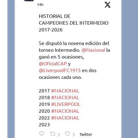
14h
HISTORIAL DE
CAMPEONES DEL INTERMEDIO
2017-2026
Se disputó la novena edición del
torneo Intermedio.
@Nacional
la
ganó en 5 ocasiones,
@OficialCAP
y
@LiverpoolFC1915
en dos
ocasiones cada uno.
2017
#NACIONAL
2018
#NACIONAL
2019
#LIVERPOOL
2020
#NACIONAL
2022
#NACIONAL
2023
3
3
Twitter