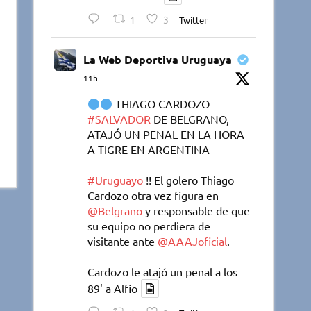
1
3
Twitter
La Web Deportiva Uruguaya
11h
THIAGO CARDOZO
#SALVADOR
DE BELGRANO,
ATAJÓ UN PENAL EN LA HORA
A TIGRE EN ARGENTINA
#Uruguayo
!! El golero Thiago
Cardozo otra vez figura en
@Belgrano
y responsable de que
su equipo no perdiera de
visitante ante
@AAAJoficial
.
Cardozo le atajó un penal a los
89' a Alfio