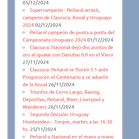
05/12/2024
Supercampeón : Peñarol arrasó,
campeón de Clausura, Anual y Uruguayo
2024
02/12/2024
Peñarol campeón de punta a punta del
Campeonato Uruguayo 2024
01/12/2024
Clausura: Nacional dejó dos puntos de
oro al igualar con Danubio 0:0 en el Viera
27/11/2024
Clausura: Peñarol se floreó 5:1 ante
Progreso en el Centenario y se adueñó
de la Anual
26/11/2024
Triunfos de Cerro Largo, Racing,
Deportivo, Peñarol, River, Liverpool y
Wanderers
26/11/2024
Segunda División: Uruguay
Montevideo – Torque, martes a las 16:30
hs.
25/11/2024
Peñarol y Nacional en el mano a mano