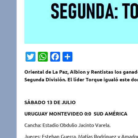
T
W
Fa
C
w
h
c
o
Oriental de La Paz, Albion y Rentistas los gana
it
at
e
m
Segunda División. El líder Torque igualó este 
te
s
b
p
r
A
o
ar
SÁBADO 13 DE JULIO
p
o
ti
p
k
r
URUGUAY MONTEVIDEO 0:0 SUD AMÉRICA
Cancha: Estadio Obdulio Jacinto Varela.
Jueces: Esteban Guerra, Matías Rodríguez y Amador