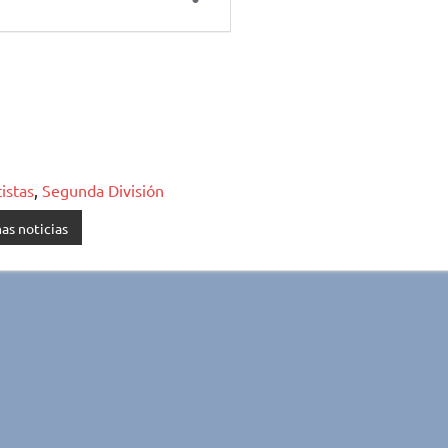
istas
,
Segunda División
as noticias