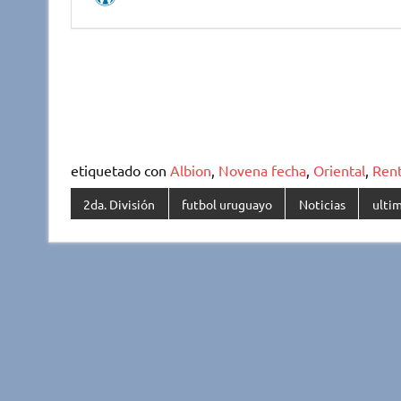
etiquetado con
Albion
,
Novena fecha
,
Oriental
,
Rent
2da. División
futbol uruguayo
Noticias
ultim