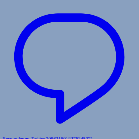
Responder en Twitter 2086215918376345971