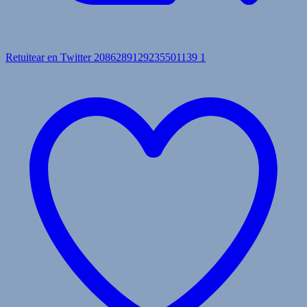
Retuitear en Twitter 2086289129235501139
1