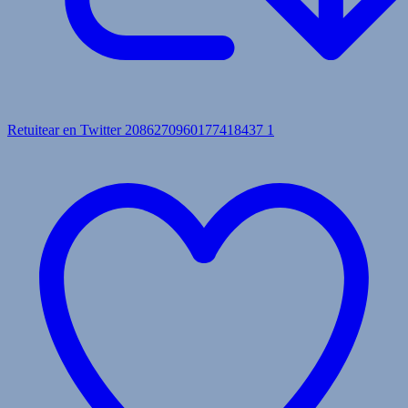
Retuitear en Twitter 2086270960177418437
1