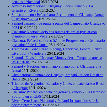
penales a Nacional
06/12/2024
Amistoso Internacional: Uruguay «local» venció 2:1 a
Gremio en Rivera
05/12/2024
Supercampeón : Peñarol arrasó, campeón de Clausura, Anual
y Uruguayo 2024
02/12/2024
Peñarol campeón de punta a punta del Campeonato Uruguayo
2024
01/12/2024
Clausura: Nacional dejó dos puntos de oro al igualar con
Danubio 0:0 en el Viera
27/11/2024
Clausura: Peñarol se floreó 5:1 ante Progreso en el Centenario
y se adueñó de la Anual
26/11/2024
Triunfos de Cerro Largo, Racing, Deportivo, Peñarol, River,
Liverpool y Wanderers
26/11/2024
Segunda División: Uruguay Montevideo – Torque, martes a
las 16:30 hs.
25/11/2024
Peñarol y Nacional en el mano a mano por el Claiusura y la
Anual
25/11/2024
Eliminatorias: Puntazo de Uruguay, empató 1:1 con Brasil en
Bahía
19/11/2024
Triunfos de Argentina, Ecuador y Chile; empate clásico Brasil
y Uruguay
19/11/2024
Clausura: Peñarol en noche de golazos, venció 2:0 a Defensor
Sporting en el CDS
17/11/2024
River, Cerro Laro, Nacional y Peñarol los ganadores de la
decimotercera fecha
17/11/2024