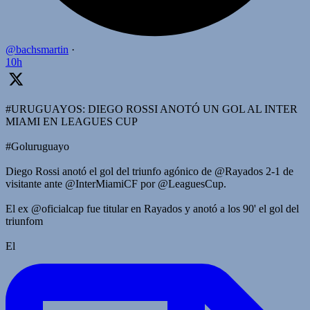
@bachsmartin
·
10h
#URUGUAYOS: DIEGO ROSSI ANOTÓ UN GOL AL INTER
MIAMI EN LEAGUES CUP
#Goluruguayo
Diego Rossi anotó el gol del triunfo agónico de @Rayados 2-1 de
visitante ante @InterMiamiCF por @LeaguesCup.
El ex @oficialcap fue titular en Rayados y anotó a los 90' el gol del
triunfom
El