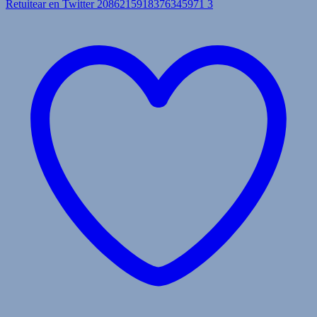
Retuitear en Twitter 2086215918376345971
3