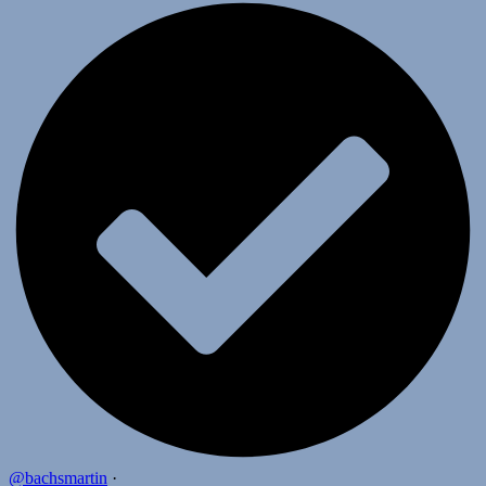
@bachsmartin
·