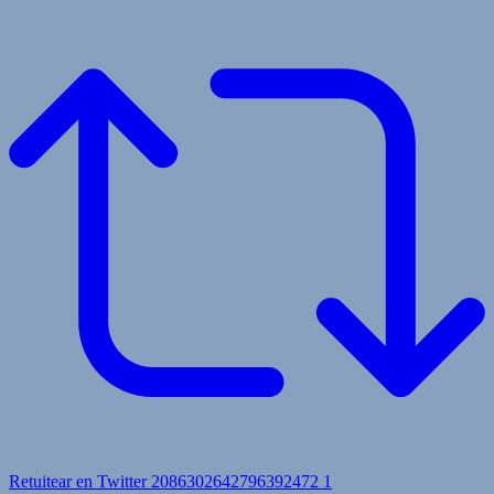
Retuitear en Twitter 2086302642796392472
1