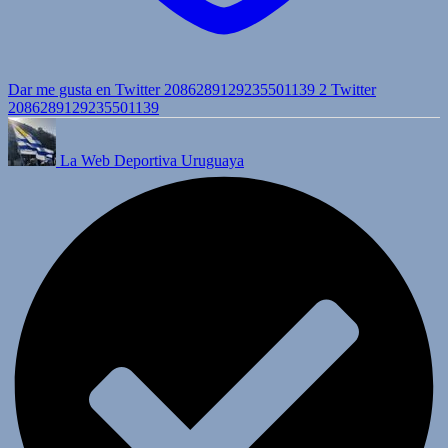
Dar me gusta en Twitter 2086289129235501139
2
Twitter
2086289129235501139
La Web Deportiva Uruguaya