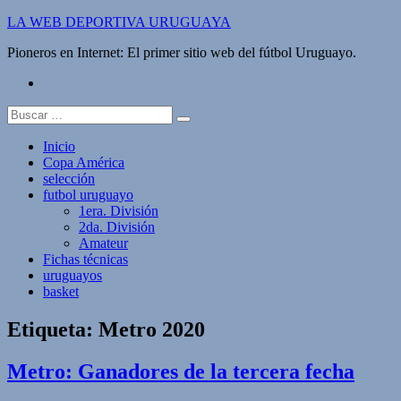
Saltar
LA WEB DEPORTIVA URUGUAYA
al
Pioneros en Internet: El primer sitio web del fútbol Uruguayo.
contenido
twitter
Buscar:
Inicio
Copa América
selección
futbol uruguayo
1era. División
2da. División
Amateur
Fichas técnicas
uruguayos
basket
Etiqueta:
Metro 2020
Metro: Ganadores de la tercera fecha