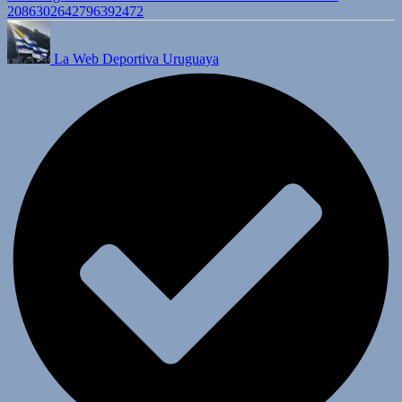
2086302642796392472
La Web Deportiva Uruguaya