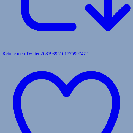
Retuitear en Twitter 2085939510177599747
1