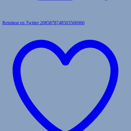
Retuitear en Twitter 2085878748503506960