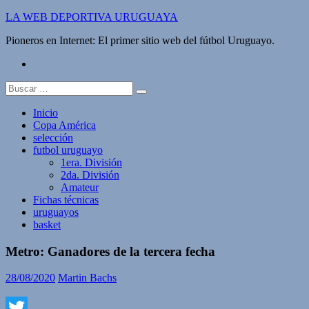
Saltar
LA WEB DEPORTIVA URUGUAYA
al
Pioneros en Internet: El primer sitio web del fútbol Uruguayo.
contenido
twitter
Buscar:
Inicio
Copa América
selección
futbol uruguayo
1era. División
2da. División
Amateur
Fichas técnicas
uruguayos
basket
Metro: Ganadores de la tercera fecha
28/08/2020
Martin Bachs