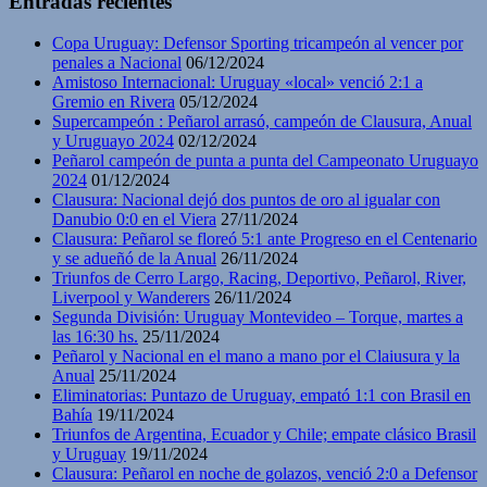
Entradas recientes
Copa Uruguay: Defensor Sporting tricampeón al vencer por
penales a Nacional
06/12/2024
Amistoso Internacional: Uruguay «local» venció 2:1 a
Gremio en Rivera
05/12/2024
Supercampeón : Peñarol arrasó, campeón de Clausura, Anual
y Uruguayo 2024
02/12/2024
Peñarol campeón de punta a punta del Campeonato Uruguayo
2024
01/12/2024
Clausura: Nacional dejó dos puntos de oro al igualar con
Danubio 0:0 en el Viera
27/11/2024
Clausura: Peñarol se floreó 5:1 ante Progreso en el Centenario
y se adueñó de la Anual
26/11/2024
Triunfos de Cerro Largo, Racing, Deportivo, Peñarol, River,
Liverpool y Wanderers
26/11/2024
Segunda División: Uruguay Montevideo – Torque, martes a
las 16:30 hs.
25/11/2024
Peñarol y Nacional en el mano a mano por el Claiusura y la
Anual
25/11/2024
Eliminatorias: Puntazo de Uruguay, empató 1:1 con Brasil en
Bahía
19/11/2024
Triunfos de Argentina, Ecuador y Chile; empate clásico Brasil
y Uruguay
19/11/2024
Clausura: Peñarol en noche de golazos, venció 2:0 a Defensor