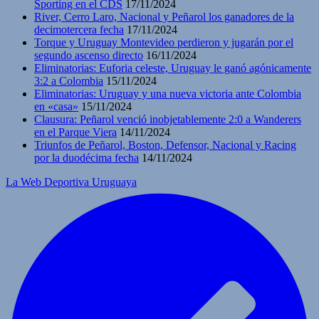
Sporting en el CDS
17/11/2024
River, Cerro Laro, Nacional y Peñarol los ganadores de la
decimotercera fecha
17/11/2024
Torque y Uruguay Montevideo perdieron y jugarán por el
segundo ascenso directo
16/11/2024
Eliminatorias: Euforia celeste, Uruguay le ganó agónicamente
3:2 a Colombia
15/11/2024
Eliminatorias: Uruguay y una nueva victoria ante Colombia
en «casa»
15/11/2024
Clausura: Peñarol venció inobjetablemente 2:0 a Wanderers
en el Parque Viera
14/11/2024
Triunfos de Peñarol, Boston, Defensor, Nacional y Racing
por la duodécima fecha
14/11/2024
La Web Deportiva Uruguaya