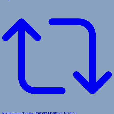
Retuitear en Twitter 2085834478950510747
4