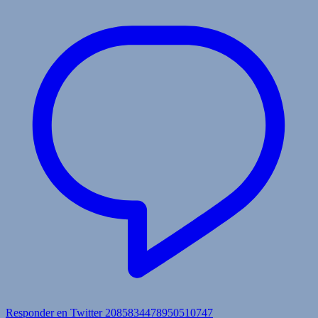
Responder en Twitter 2085834478950510747