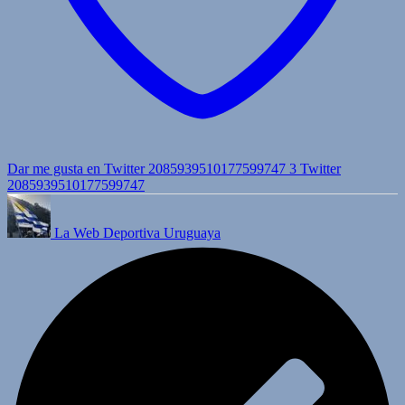
Dar me gusta en Twitter 2085939510177599747
3
Twitter
2085939510177599747
La Web Deportiva Uruguaya