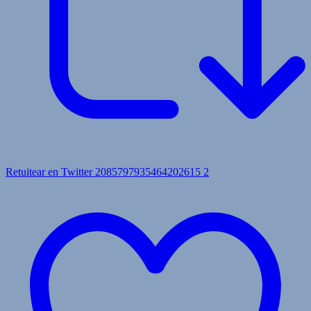
Retuitear en Twitter 2085797935464202615
2