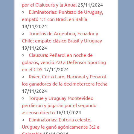
por el Claiusura y la Anual
25/11/2024
Eliminatorias: Puntazo de Uruguay,
empató 1:1 con Brasil en Bahía
19/11/2024
Triunfos de Argentina, Ecuador y
Chile; empate clásico Brasil y Uruguay
19/11/2024
Clausura: Peñarol en noche de
golazos, venció 2:0 a Defensor Sporting
en el CDS
17/11/2024
River, Cerro Laro, Nacional y Peñarol
los ganadores de la decimotercera fecha
17/11/2024
Torque y Uruguay Montevideo
perdieron y jugarán por el segundo
ascenso directo
16/11/2024
Eliminatorias: Euforia celeste,
Uruguay le ganó agónicamente 3:2 a
Colombia
15/11/2024