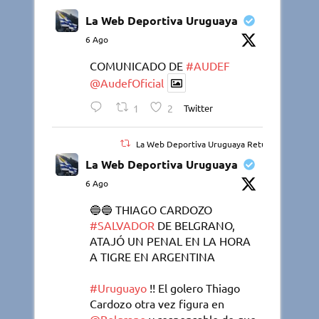
La Web Deportiva Uruguaya
6 Ago
COMUNICADO DE
#AUDEF
@AudefOficial
1
2
Twitter
La Web Deportiva Uruguaya Retuiteado
La Web Deportiva Uruguaya
6 Ago
🔵🔵 THIAGO CARDOZO
#SALVADOR
DE BELGRANO,
ATAJÓ UN PENAL EN LA HORA
A TIGRE EN ARGENTINA
#Uruguayo
!! El golero Thiago
Cardozo otra vez figura en