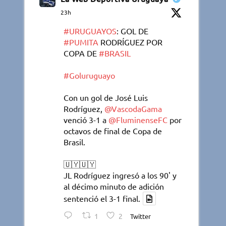
23h
#URUGUAYOS
: GOL DE
#PUMITA
RODRÍGUEZ POR
COPA DE
#BRASIL
#Goluruguayo
Con un gol de José Luis
Rodríguez,
@VascodaGama
venció 3-1 a
@FluminenseFC
por
octavos de final de Copa de
Brasil.
🇺🇾🇺🇾
JL Rodríguez ingresó a los 90' y
al décimo minuto de adición
sentenció el 3-1 final.
1
2
Twitter