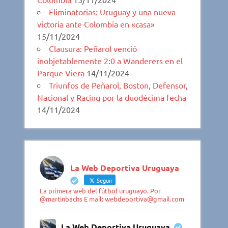
Eliminatorias: Uruguay y una nueva
victoria ante Colombia en «casa»
15/11/2024
Clausura: Peñarol venció
inobjetablemente 2:0 a Wanderers en el
Parque Viera
14/11/2024
Triunfos de Peñarol, Boston, Defensor,
Nacional y Racing por la duodécima fecha
14/11/2024
La Web Deportiva Uruguaya
Seguir
La primera web del fútbol uruguayo. Por
@martinbachs E mail: webdeportiva@gmail.com
La Web Deportiva Uruguaya