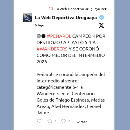
La Web Deportiva Uruguaya Retuiteado
La Web Deportiva Uruguaya
6 Ago
🟡⚫️
#PEÑAROL
CAMPEÓN POR
DESTROZO ! APLASTÓ 5-1 A
#WANDERERS
Y SE CORONÓ
COMO MEJOR DEL INTERMEDIO
2026
Peñarol se coronó bicampeón del
Intermedio al vencer
categóricamente 5-1 a
Wanderers en el Centenario.
Goles de Thiago Espinosa, Matías
Arezo, Abel Hernández, Leonel
Jaime
5
5
Twitter