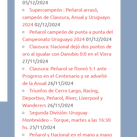
05/12/2024
Supercampeón : Peñarol arrasó,
campeón de Clausura, Anual y Uruguayo
2024
02/12/2024
Peñarol campeón de punta a punta del
Campeonato Uruguayo 2024
01/12/2024
Clausura: Nacional dejó dos puntos de
oro al igualar con Danubio 0:0 en el Viera
27/11/2024
Clausura: Peñarol se floreó 5:1 ante
Progreso en el Centenario y se adueñó
de la Anual
26/11/2024
Triunfos de Cerro Largo, Racing,
Deportivo, Peñarol, River, Liverpool y
Wanderers
26/11/2024
Segunda División: Uruguay
Montevideo – Torque, martes a las 16:30
hs.
25/11/2024
Peñarol y Nacional en el mano a mano