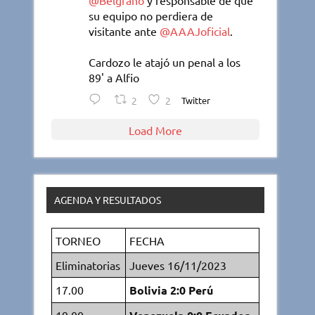
@Belgrano
y responsable de que
su equipo no perdiera de
visitante ante
@AAAJoficial
.
Cardozo le atajó un penal a los
89' a Alfio
2
2
Twitter
Load More
AGENDA Y RESULTADOS
TORNEO
FECHA
Eliminatorias
Jueves 16/11/2023
17.00
Bolivia 2:0 Perú