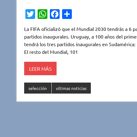
T
W
Fa
C
w
h
c
o
La FIFA oficializó que el Mundial 2030 tendrás a 6 
it
at
e
m
partidos inaugurales. Uruguay, a 100 años del prime
te
s
b
p
tendrá los tres partidos inaugurales en Sudamérica:
r
A
o
ar
El resto del Mundial, 101
p
o
ti
LEER MÁS
p
k
r
selección
ultimas noticias