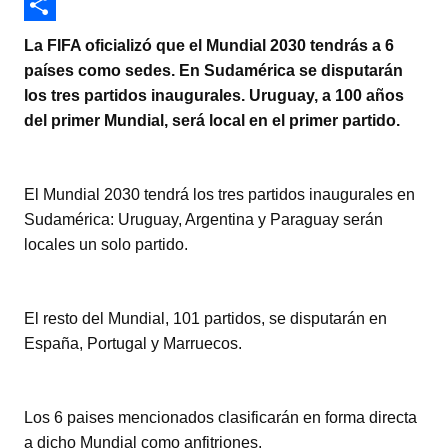
i
h
F
t
a
a
C
La FIFA oficializó que el Mundial 2030 tendrás a 6
t
t
c
o
países como sedes. En Sudamérica se disputarán
los tres partidos inaugurales. Uruguay, a 100 años
e
s
e
m
del primer Mundial, será local en el primer partido.
r
A
b
p
p
o
a
El Mundial 2030 tendrá los tres partidos inaugurales en
p
o
r
Sudamérica: Uruguay, Argentina y Paraguay serán
k
t
locales un solo partido.
i
r
El resto del Mundial, 101 partidos, se disputarán en
España, Portugal y Marruecos.
Los 6 paises mencionados clasificarán en forma directa
a dicho Mundial como anfitriones.