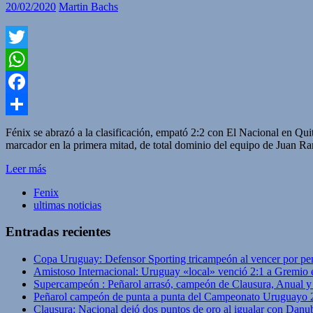
20/02/2020
Martin Bachs
Twitter
WhatsApp
Facebook
Compartir
Fénix se abrazó a la clasificación, empató 2:2 con El Nacional en Quit
marcador en la primera mitad, de total dominio del equipo de Juan 
Leer más
Fenix
ultimas noticias
Entradas recientes
Copa Uruguay: Defensor Sporting tricampeón al vencer por pe
Amistoso Internacional: Uruguay «local» venció 2:1 a Gremio 
Supercampeón : Peñarol arrasó, campeón de Clausura, Anual 
Peñarol campeón de punta a punta del Campeonato Uruguayo 
Clausura: Nacional dejó dos puntos de oro al igualar con Danub