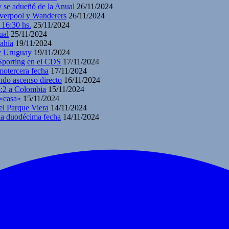
y se adueñó de la Anual
26/11/2024
iverpool y Wanderers
26/11/2024
 16:30 hs.
25/11/2024
ual
25/11/2024
ahía
19/11/2024
 y Uruguay
19/11/2024
 Sporting en el CDS
17/11/2024
motercera fecha
17/11/2024
ndo ascenso directo
16/11/2024
3:2 a Colombia
15/11/2024
 «casa»
15/11/2024
el Parque Viera
14/11/2024
 la duodécima fecha
14/11/2024