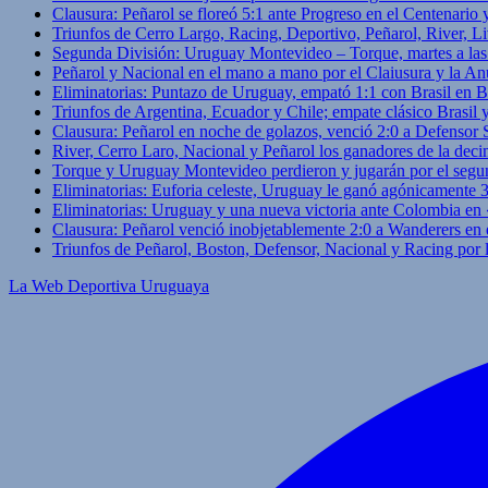
Clausura: Peñarol se floreó 5:1 ante Progreso en el Centenario 
Triunfos de Cerro Largo, Racing, Deportivo, Peñarol, River, L
Segunda División: Uruguay Montevideo – Torque, martes a las
Peñarol y Nacional en el mano a mano por el Claiusura y la An
Eliminatorias: Puntazo de Uruguay, empató 1:1 con Brasil en B
Triunfos de Argentina, Ecuador y Chile; empate clásico Brasil
Clausura: Peñarol en noche de golazos, venció 2:0 a Defensor
River, Cerro Laro, Nacional y Peñarol los ganadores de la deci
Torque y Uruguay Montevideo perdieron y jugarán por el segu
Eliminatorias: Euforia celeste, Uruguay le ganó agónicamente 
Eliminatorias: Uruguay y una nueva victoria ante Colombia en
Clausura: Peñarol venció inobjetablemente 2:0 a Wanderers en 
Triunfos de Peñarol, Boston, Defensor, Nacional y Racing por
La Web Deportiva Uruguaya