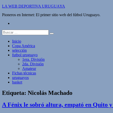
Saltar
LA WEB DEPORTIVA URUGUAYA
al
Pioneros en Internet: El primer sitio web del fútbol Uruguayo.
contenido
twitter
Buscar:
Inicio
Copa América
selección
futbol uruguayo
1era. División
2da. División
Amateur
Fichas técnicas
uruguayos
basket
Etiqueta:
Nicolás Machado
A Fénix le sobró altura, empató en Quito 