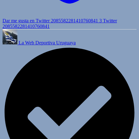
Dar me gusta en Twitter 2085582281410760841
3
Twitter
2085582281410760841
La Web Deportiva Uruguaya