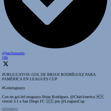
@bachsmartin
·
18h
#URUGUAYOS: GOL DE BRIAN RODRÍGUEZ PARA
#AMÉRICA EN LEAGUES CUP
#Goluruguayo
Con un gol del uruguayo Brian Rodríguez, @ClubAmerica 🇲🇽
venció 3-1 a San Diego FC 🇺🇸 por @LeaguesCup
🇺🇾🇺🇾