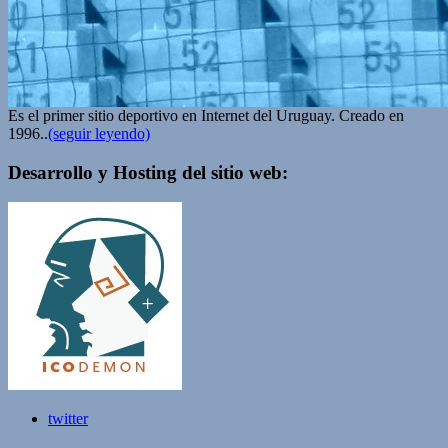
Es el primer sitio deportivo en Internet del Uruguay. Creado en
1996..
(seguir leyendo)
Desarrollo y Hosting del sitio web:
twitter