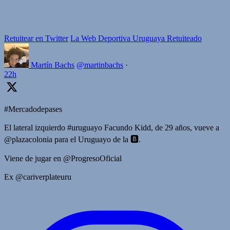
Retuitear en Twitter
La Web Deportiva Uruguaya Retuiteado
Martín Bachs
@martinbachs
·
22h
#Mercadodepases
El lateral izquierdo #uruguayo Facundo Kidd, de 29 años, vueve a
@plazacolonia para el Uruguayo de la 🅱️.
Viene de jugar en @ProgresoOficial
Ex @cariverplateuru