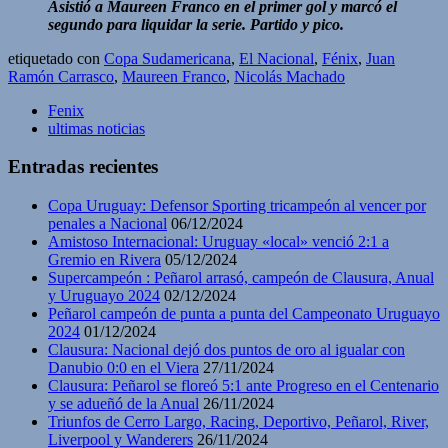
Asistió a Maureen Franco en el primer gol y marcó el
segundo para liquidar la serie. Partido y pico.
etiquetado con
Copa Sudamericana
,
El Nacional
,
Fénix
,
Juan
Ramón Carrasco
,
Maureen Franco
,
Nicolás Machado
Fenix
ultimas noticias
Entradas recientes
Copa Uruguay: Defensor Sporting tricampeón al vencer por
penales a Nacional
06/12/2024
Amistoso Internacional: Uruguay «local» venció 2:1 a
Gremio en Rivera
05/12/2024
Supercampeón : Peñarol arrasó, campeón de Clausura, Anual
y Uruguayo 2024
02/12/2024
Peñarol campeón de punta a punta del Campeonato Uruguayo
2024
01/12/2024
Clausura: Nacional dejó dos puntos de oro al igualar con
Danubio 0:0 en el Viera
27/11/2024
Clausura: Peñarol se floreó 5:1 ante Progreso en el Centenario
y se adueñó de la Anual
26/11/2024
Triunfos de Cerro Largo, Racing, Deportivo, Peñarol, River,
Liverpool y Wanderers
26/11/2024