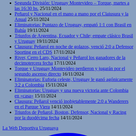
Segunda División: Uruguay Montevideo – Torque, martes a
las 16:30 hs.
25/11/2024
Peñarol y Nacional en el mano a mano por el Claiusura y la
Anual
25/11/2024
Eliminatorias: Puntazo de Uruguay, empató 1:1 con Brasil en
Bahía
19/11/2024
Triunfos de Argentina, Ecuador y Chile; empate clásico Brasil
y Uruguay
19/11/2024
Clausura: Peñarol en noche de golazos, venció 2:0 a Defensor
Sporting en el CDS
17/11/2024
River, Cerro Laro, Nacional y Peñarol los ganadores de la
decimotercera fecha
17/11/2024
Torque y Uruguay Montevideo perdieron y jugarán por el
segundo ascenso directo
16/11/2024
Eliminatorias: Euforia celeste, Uruguay le ganó agónicamente
3:2 a Colombia
15/11/2024
Eliminatorias: Uruguay y una nueva victoria ante Colombia
en «casa»
15/11/2024
Clausura: Peñarol venció inobjetablemente 2:0 a Wanderers
en el Parque Viera
14/11/2024
Triunfos de Peñarol, Boston, Defensor, Nacional y Racing
por la duodécima fecha
14/11/2024
La Web Deportiva Uruguaya