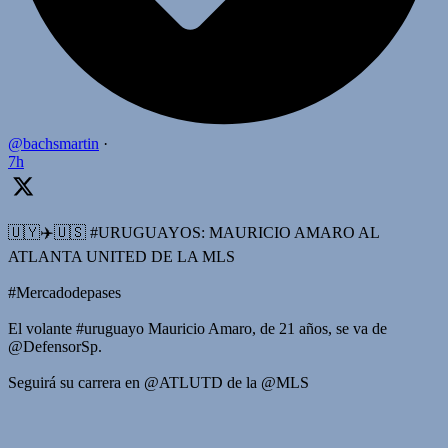
@bachsmartin
·
7h
🇺🇾✈️🇺🇸 #URUGUAYOS: MAURICIO AMARO AL
ATLANTA UNITED DE LA MLS
#Mercadodepases
El volante #uruguayo Mauricio Amaro, de 21 años, se va de
@DefensorSp.
Seguirá su carrera en @ATLUTD de la @MLS