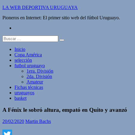
Saltar
LA WEB DEPORTIVA URUGUAYA
al
Pioneros en Internet: El primer sitio web del fútbol Uruguayo.
contenido
twitter
Buscar:
Inicio
Copa América
selección
futbol uruguayo
1era. División
2da. División
Amateur
Fichas técnicas
uruguayos
basket
A Fénix le sobró altura, empató en Quito y avanzó
20/02/2020
Martin Bachs