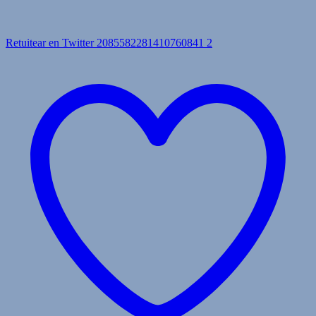
Retuitear en Twitter 2085582281410760841
2