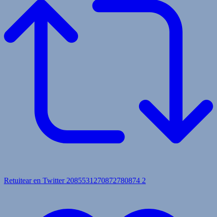
Retuitear en Twitter 2085531270872780874
2