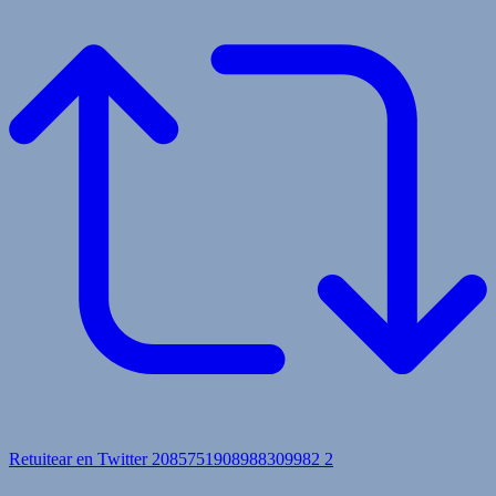
Retuitear en Twitter 2085751908988309982
2