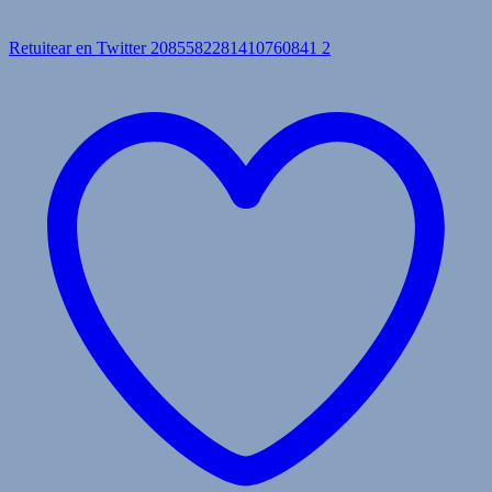
Retuitear en Twitter 2085582281410760841
2