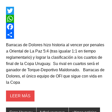
T
w
W
i
h
F
t
a
a
C
Barracas de Dolores hizo historia al vencer por penales
t
t
c
o
a Oriental de La Paz 5:4 (tras igualar 1:1 en tiempo
reglamentario) y lograr la clasificación a los cuartos de
e
s
e
m
final de la Copa Uruguay. Su rival en cuartos será el
r
A
b
p
ganador de Torque-Deportivo Maldonado. Barracas de
p
o
a
Dolores, el único equipo de OFI que sigue con vida en
la Copa
p
o
r
k
t
LEER MÁS
i
r
Copa Uruguay
futbol uruguayo
ultimas noticias