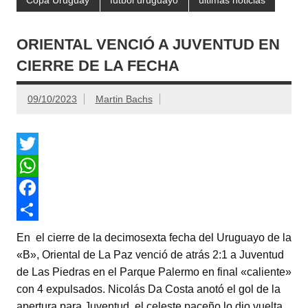
ORIENTAL VENCIÓ A JUVENTUD EN
CIERRE DE LA FECHA
09/10/2023
Martin Bachs
T
w
W
i
h
F
t
a
a
C
En el cierre de la decimosexta fecha del Uruguayo de la
t
t
c
o
«B», Oriental de La Paz venció de atrás 2:1 a Juventud
de Las Piedras en el Parque Palermo en final «caliente»
e
s
e
m
con 4 expulsados. Nicolás Da Costa anotó el gol de la
r
A
b
p
apertura para Juventud, el celeste paceño lo dio vuelta