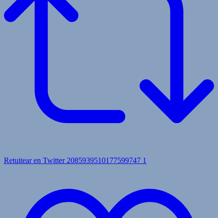
Retuitear en Twitter 2085939510177599747
1