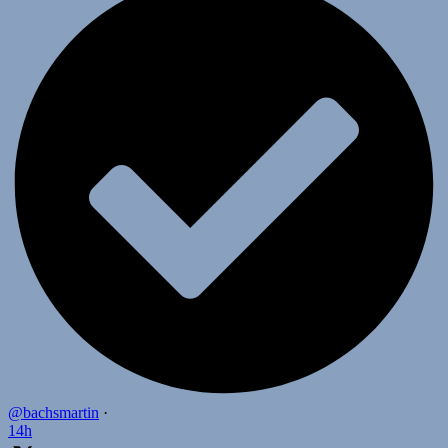
@bachsmartin
·
14h