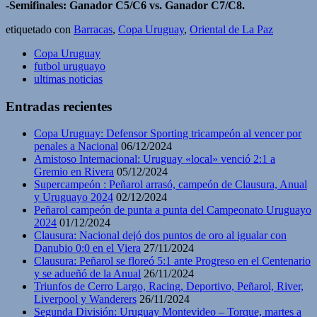
-Semifinales: Ganador C5/C6 vs. Ganador C7/C8.
etiquetado con
Barracas
,
Copa Uruguay
,
Oriental de La Paz
Copa Uruguay
futbol uruguayo
ultimas noticias
Entradas recientes
Copa Uruguay: Defensor Sporting tricampeón al vencer por
penales a Nacional
06/12/2024
Amistoso Internacional: Uruguay «local» venció 2:1 a
Gremio en Rivera
05/12/2024
Supercampeón : Peñarol arrasó, campeón de Clausura, Anual
y Uruguayo 2024
02/12/2024
Peñarol campeón de punta a punta del Campeonato Uruguayo
2024
01/12/2024
Clausura: Nacional dejó dos puntos de oro al igualar con
Danubio 0:0 en el Viera
27/11/2024
Clausura: Peñarol se floreó 5:1 ante Progreso en el Centenario
y se adueñó de la Anual
26/11/2024
Triunfos de Cerro Largo, Racing, Deportivo, Peñarol, River,
Liverpool y Wanderers
26/11/2024
Segunda División: Uruguay Montevideo – Torque, martes a