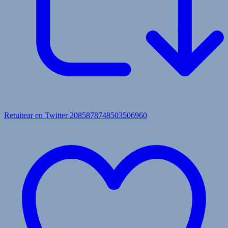
Retuitear en Twitter 2085878748503506960