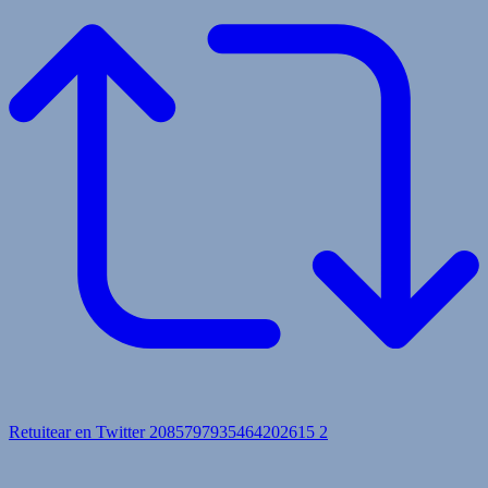
Retuitear en Twitter 2085797935464202615
2