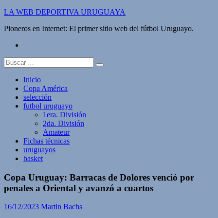
Saltar
LA WEB DEPORTIVA URUGUAYA
al
Pioneros en Internet: El primer sitio web del fútbol Uruguayo.
contenido
twitter
Buscar:
Inicio
Copa América
selección
futbol uruguayo
1era. División
2da. División
Amateur
Fichas técnicas
uruguayos
basket
Copa Uruguay: Barracas de Dolores venció por
penales a Oriental y avanzó a cuartos
16/12/2023
Martin Bachs