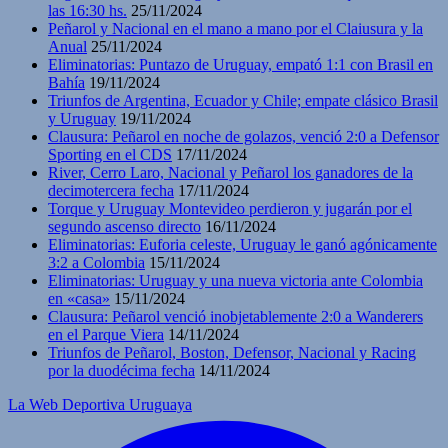
las 16:30 hs.
25/11/2024
Peñarol y Nacional en el mano a mano por el Claiusura y la
Anual
25/11/2024
Eliminatorias: Puntazo de Uruguay, empató 1:1 con Brasil en
Bahía
19/11/2024
Triunfos de Argentina, Ecuador y Chile; empate clásico Brasil
y Uruguay
19/11/2024
Clausura: Peñarol en noche de golazos, venció 2:0 a Defensor
Sporting en el CDS
17/11/2024
River, Cerro Laro, Nacional y Peñarol los ganadores de la
decimotercera fecha
17/11/2024
Torque y Uruguay Montevideo perdieron y jugarán por el
segundo ascenso directo
16/11/2024
Eliminatorias: Euforia celeste, Uruguay le ganó agónicamente
3:2 a Colombia
15/11/2024
Eliminatorias: Uruguay y una nueva victoria ante Colombia
en «casa»
15/11/2024
Clausura: Peñarol venció inobjetablemente 2:0 a Wanderers
en el Parque Viera
14/11/2024
Triunfos de Peñarol, Boston, Defensor, Nacional y Racing
por la duodécima fecha
14/11/2024
La Web Deportiva Uruguaya