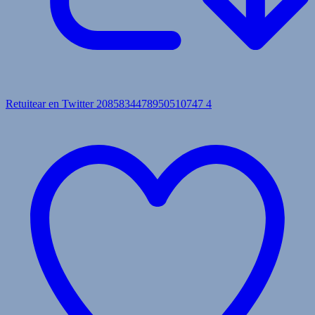
Retuitear en Twitter 2085834478950510747
4