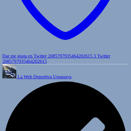
Dar me gusta en Twitter 2085797935464202615
3
Twitter
2085797935464202615
La Web Deportiva Uruguaya