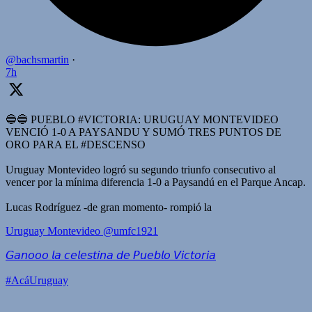
@bachsmartin
·
7h
🔵🔵 PUEBLO #VICTORIA: URUGUAY MONTEVIDEO
VENCIÓ 1-0 A PAYSANDU Y SUMÓ TRES PUNTOS DE
ORO PARA EL #DESCENSO
Uruguay Montevideo logró su segundo triunfo consecutivo al
vencer por la mínima diferencia 1-0 a Paysandú en el Parque Ancap.
Lucas Rodríguez -de gran momento- rompió la
Uruguay Montevideo
@umfc1921
𝘎𝘢𝘯𝘰𝘰𝘰 𝘭𝘢 𝘤𝘦𝘭𝘦𝘴𝘵𝘪𝘯𝘢 𝘥𝘦 𝘗𝘶𝘦𝘣𝘭𝘰 𝘝𝘪𝘤𝘵𝘰𝘳𝘪𝘢
#AcáUruguay