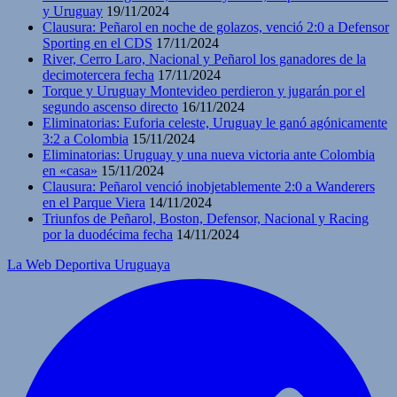
y Uruguay
19/11/2024
Clausura: Peñarol en noche de golazos, venció 2:0 a Defensor
Sporting en el CDS
17/11/2024
River, Cerro Laro, Nacional y Peñarol los ganadores de la
decimotercera fecha
17/11/2024
Torque y Uruguay Montevideo perdieron y jugarán por el
segundo ascenso directo
16/11/2024
Eliminatorias: Euforia celeste, Uruguay le ganó agónicamente
3:2 a Colombia
15/11/2024
Eliminatorias: Uruguay y una nueva victoria ante Colombia
en «casa»
15/11/2024
Clausura: Peñarol venció inobjetablemente 2:0 a Wanderers
en el Parque Viera
14/11/2024
Triunfos de Peñarol, Boston, Defensor, Nacional y Racing
por la duodécima fecha
14/11/2024
La Web Deportiva Uruguaya