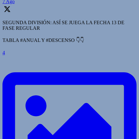
7 Ago
SEGUNDA DIVISIÓN: ASÍ SE JUEGA LA FECHA 13 DE
FASE REGULAR
TABLA #ANUAL Y #DESCENSO 👇👇
4