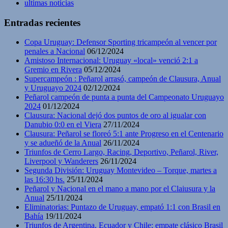
ultimas noticias
Entradas recientes
Copa Uruguay: Defensor Sporting tricampeón al vencer por
penales a Nacional
06/12/2024
Amistoso Internacional: Uruguay «local» venció 2:1 a
Gremio en Rivera
05/12/2024
Supercampeón : Peñarol arrasó, campeón de Clausura, Anual
y Uruguayo 2024
02/12/2024
Peñarol campeón de punta a punta del Campeonato Uruguayo
2024
01/12/2024
Clausura: Nacional dejó dos puntos de oro al igualar con
Danubio 0:0 en el Viera
27/11/2024
Clausura: Peñarol se floreó 5:1 ante Progreso en el Centenario
y se adueñó de la Anual
26/11/2024
Triunfos de Cerro Largo, Racing, Deportivo, Peñarol, River,
Liverpool y Wanderers
26/11/2024
Segunda División: Uruguay Montevideo – Torque, martes a
las 16:30 hs.
25/11/2024
Peñarol y Nacional en el mano a mano por el Claiusura y la
Anual
25/11/2024
Eliminatorias: Puntazo de Uruguay, empató 1:1 con Brasil en
Bahía
19/11/2024
Triunfos de Argentina, Ecuador y Chile; empate clásico Brasil