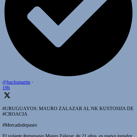
@bachsmartin
·
19h
#URUGUAYOS: MAURO ZALAZAR AL NK KUSTOSIJA DE
#CROACIA
#Mercadodepases
El volante #uruguayo Mauro Zalazar, de 21 años, es nuevo jugador