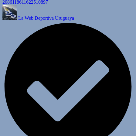
2086118611622510897
La Web Deportiva Uruguaya