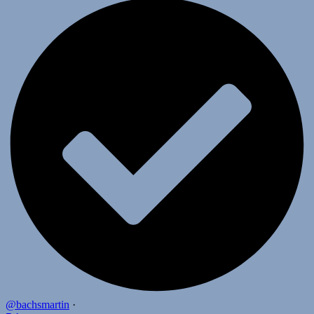
@bachsmartin
·