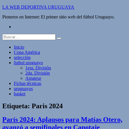
Saltar
LA WEB DEPORTIVA URUGUAYA
al
Pioneros en Internet: El primer sitio web del fútbol Uruguayo.
contenido
twitter
Buscar:
Inicio
Copa América
selección
futbol uruguayo
1era. División
2da. División
Amateur
Fichas técnicas
uruguayos
basket
Etiqueta:
Paris 2024
París 2024: Aplausos para Matías Otero,
avanzó a semifinales en Canotaje