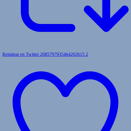
Retuitear en Twitter 2085797935464202615
2