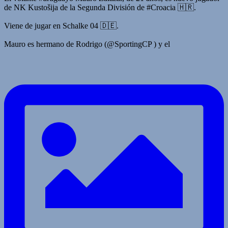
de NK Kustošija de la Segunda División de #Croacia 🇭🇷.
Viene de jugar en Schalke 04 🇩🇪.
Mauro es hermano de Rodrigo (@SportingCP ) y el