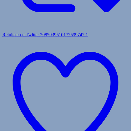
Retuitear en Twitter 2085939510177599747
1