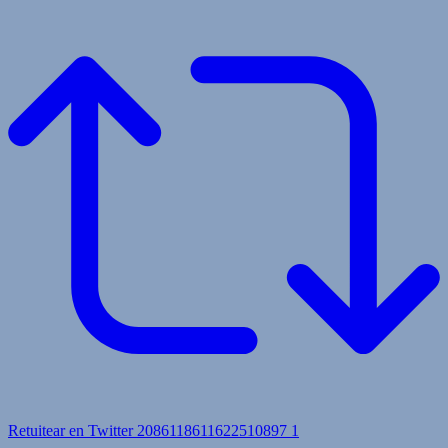
Retuitear en Twitter 2086118611622510897
1