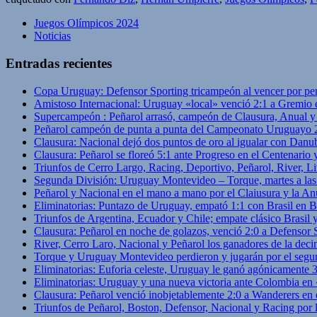
Juegos Olímpicos 2024
Noticias
Entradas recientes
Copa Uruguay: Defensor Sporting tricampeón al vencer por pe
Amistoso Internacional: Uruguay «local» venció 2:1 a Gremio 
Supercampeón : Peñarol arrasó, campeón de Clausura, Anual 
Peñarol campeón de punta a punta del Campeonato Uruguayo 
Clausura: Nacional dejó dos puntos de oro al igualar con Danub
Clausura: Peñarol se floreó 5:1 ante Progreso en el Centenario 
Triunfos de Cerro Largo, Racing, Deportivo, Peñarol, River, L
Segunda División: Uruguay Montevideo – Torque, martes a las
Peñarol y Nacional en el mano a mano por el Claiusura y la An
Eliminatorias: Puntazo de Uruguay, empató 1:1 con Brasil en B
Triunfos de Argentina, Ecuador y Chile; empate clásico Brasil
Clausura: Peñarol en noche de golazos, venció 2:0 a Defensor
River, Cerro Laro, Nacional y Peñarol los ganadores de la deci
Torque y Uruguay Montevideo perdieron y jugarán por el segu
Eliminatorias: Euforia celeste, Uruguay le ganó agónicamente 
Eliminatorias: Uruguay y una nueva victoria ante Colombia en
Clausura: Peñarol venció inobjetablemente 2:0 a Wanderers en 
Triunfos de Peñarol, Boston, Defensor, Nacional y Racing por