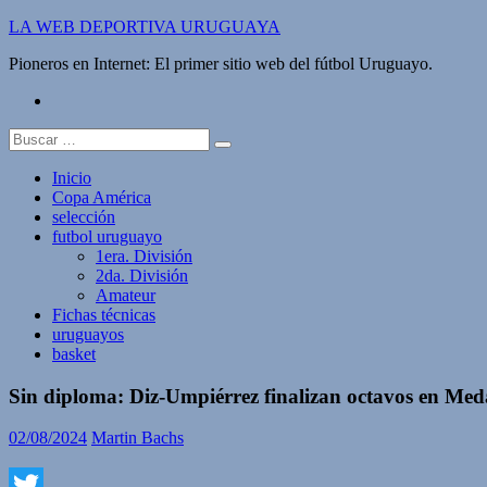
Saltar
LA WEB DEPORTIVA URUGUAYA
al
Pioneros en Internet: El primer sitio web del fútbol Uruguayo.
contenido
twitter
Buscar:
Inicio
Copa América
selección
futbol uruguayo
1era. División
2da. División
Amateur
Fichas técnicas
uruguayos
basket
Sin diploma: Diz-Umpiérrez finalizan octavos en Meda
02/08/2024
Martin Bachs