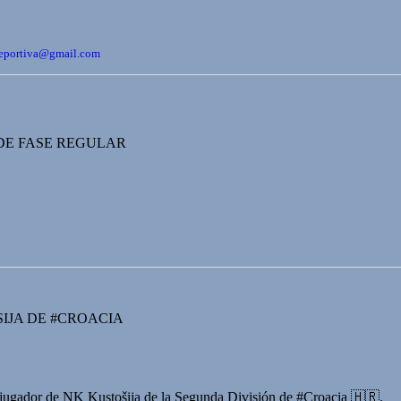
bdeportiva@gmail.com
 DE FASE REGULAR
IJA DE #CROACIA
 jugador de NK Kustošija de la Segunda División de #Croacia 🇭🇷.