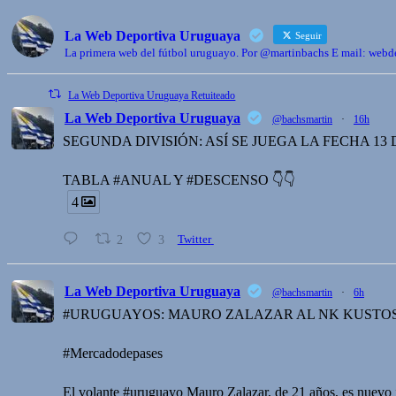
La Web Deportiva Uruguaya
Seguir
La primera web del fútbol uruguayo. Por @martinbachs E mail: we
La Web Deportiva Uruguaya Retuiteado
La Web Deportiva Uruguaya
@bachsmartin
·
16h
SEGUNDA DIVISIÓN: ASÍ SE JUEGA LA FECHA 13
TABLA #ANUAL Y #DESCENSO 👇👇
4
2
3
Twitter
La Web Deportiva Uruguaya
@bachsmartin
·
6h
#URUGUAYOS: MAURO ZALAZAR AL NK KUSTOS
#Mercadodepases
El volante #uruguayo Mauro Zalazar, de 21 años, es nuevo