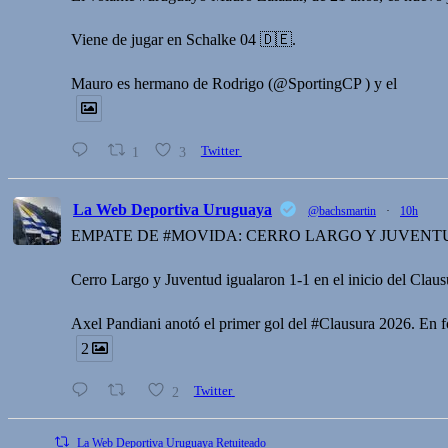
Viene de jugar en Schalke 04 🇩🇪.
Mauro es hermano de Rodrigo (@SportingCP ) y el
1
3
Twitter
La Web Deportiva Uruguaya
@bachsmartin
·
10h
EMPATE DE #MOVIDA: CERRO LARGO Y JUVENT
Cerro Largo y Juventud igualaron 1-1 en el inicio del Claus
Axel Pandiani anotó el primer gol del #Clausura 2026. En fo
2
2
Twitter
La Web Deportiva Uruguaya Retuiteado