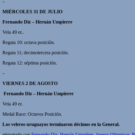
–
MIÉRCOLES 31 DE JULIO
Fernando Diz – Hernán Umpierre
Vela 49 er..
Regata 10: octava posición.
Regata 11; decimotercera posición.
Regata 12: séptima posición.
–
VIERNES 2 DE AGOSTO
Fernando Diz – Hernán Umpierre
Vela 49 er.
Medal Race: Octavos Posición.
Los veleros uruguayos terminaron décimos en la General.
etiquetado con
Fernando Diz
,
Hernán Umpiérre
,
Juegos Olimpicos
,
P