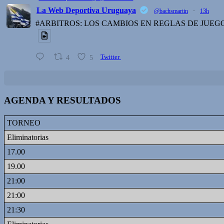
La Web Deportiva Uruguaya
@bachsmartin
·
13h
#ARBITROS: LOS CAMBIOS EN REGLAS DE JUEG
4
5
Twitter
AGENDA Y RESULTADOS
TORNEO
Eliminatorias
17.00
19.00
21:00
21:00
21:30