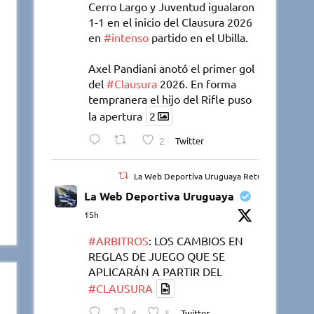
Cerro Largo y Juventud igualaron
1-1 en el inicio del Clausura 2026
en
#intenso
partido en el Ubilla.
Axel Pandiani anotó el primer gol
del
#Clausura
2026. En forma
tempranera el hijo del Rifle puso
la apertura
2
2
Twitter
La Web Deportiva Uruguaya Retuiteado
La Web Deportiva Uruguaya
15h
#ARBITROS
: LOS CAMBIOS EN
REGLAS DE JUEGO QUE SE
APLICARÁN A PARTIR DEL
#CLAUSURA
4
5
Twitter