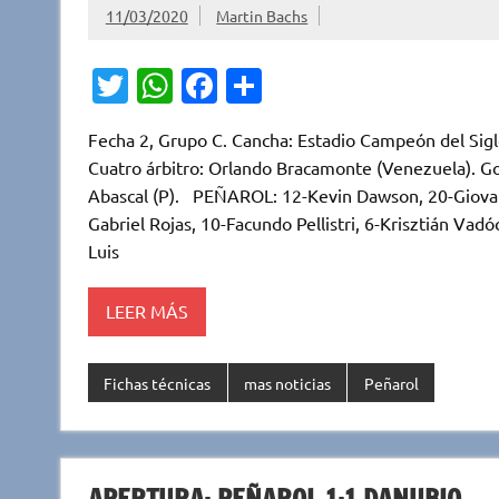
11/03/2020
Martin Bachs
T
W
Fa
C
w
h
c
o
Fecha 2, Grupo C. Cancha: Estadio Campeón del Sigl
it
at
e
m
Cuatro árbitro: Orlando Bracamonte (Venezuela). Gol:
te
s
b
p
Abascal (P). PEÑAROL: 12-Kevin Dawson, 20-Giovan
r
A
o
ar
Gabriel Rojas, 10-Facundo Pellistri, 6-Krisztián Vad
Luis
p
o
ti
p
k
r
LEER MÁS
Fichas técnicas
mas noticias
Peñarol