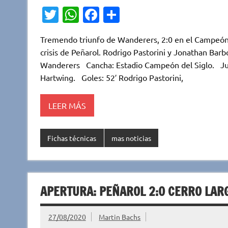
T
W
Fa
C
w
h
c
o
Tremendo triunfo de Wanderers, 2:0 en el Campeón d
it
at
e
m
crisis de Peñarol. Rodrigo Pastorini y Jonathan Barb
te
s
b
p
Wanderers Cancha: Estadio Campeón del Siglo. Juec
r
A
o
ar
Hartwing. Goles: 52′ Rodrigo Pastorini,
p
o
ti
LEER MÁS
p
k
r
Fichas técnicas
mas noticias
APERTURA: PEÑAROL 2:0 CERRO LAR
27/08/2020
Martin Bachs