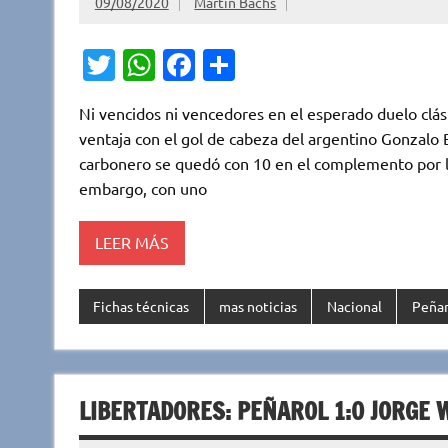
09/08/2020
Martin Bachs
T
W
Fa
C
w
h
c
o
Ni vencidos ni vencedores en el esperado duelo clás
it
at
e
m
ventaja con el gol de cabeza del argentino Gonzalo Be
te
s
b
p
carbonero se quedó con 10 en el complemento por la 
r
A
o
ar
embargo, con uno
p
o
ti
LEER MÁS
p
k
r
Fichas técnicas
mas noticias
Nacional
Peñar
LIBERTADORES: PEÑAROL 1:0 JORGE