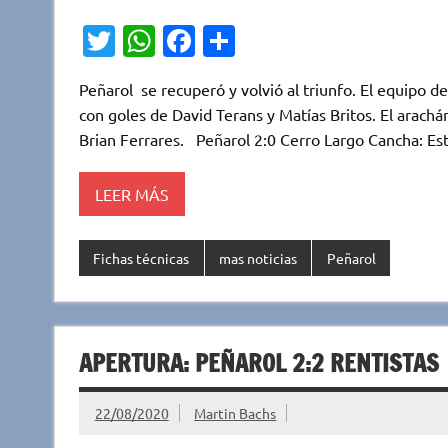
T
W
Fa
C
w
h
c
o
Peñarol se recuperó y volvió al triunfo. El equipo d
it
at
e
m
con goles de David Terans y Matías Britos. El arach
te
s
b
p
Brian Ferrares. Peñarol 2:0 Cerro Largo Cancha: Es
r
A
o
ar
p
o
ti
LEER MÁS
p
k
r
Fichas técnicas
mas noticias
Peñarol
APERTURA: PEÑAROL 2:2 RENTISTAS
22/08/2020
Martin Bachs