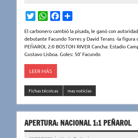
T
W
Fa
C
w
h
c
o
El carbonero cambió la pisada, le ganó con autoridad
it
at
e
m
debutante Facundo Torres y David Terans -la figura
te
s
b
p
PEÑAROL 2:0 BOSTON RIVER Cancha: Estadio Campeón
r
A
o
ar
Gustavo Lisboa. Goles: 50′ Facundo
p
o
ti
LEER MÁS
p
k
r
Fichas técnicas
mas noticias
APERTURA: NACIONAL 1:1 PEÑAROL