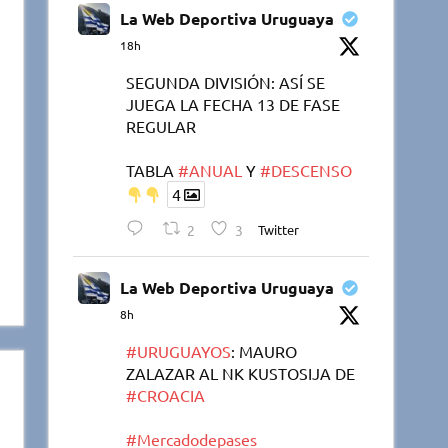
La Web Deportiva Uruguaya
18h
SEGUNDA DIVISIÓN: ASÍ SE
JUEGA LA FECHA 13 DE FASE
REGULAR
TABLA
#ANUAL
Y
#DESCENSO
4
2
3
Twitter
La Web Deportiva Uruguaya
8h
#URUGUAYOS
: MAURO
ZALAZAR AL NK KUSTOSIJA DE
#CROACIA
#Mercadodepases