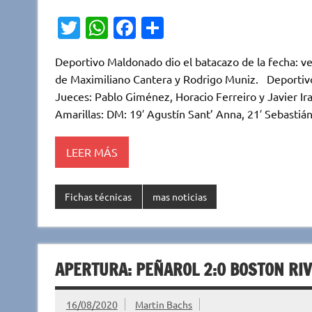
T
W
Fa
C
w
h
c
o
Deportivo Maldonado dio el batacazo de la fecha: v
it
at
e
m
de Maximiliano Cantera y Rodrigo Muniz. Deporti
te
s
b
p
Jueces: Pablo Giménez, Horacio Ferreiro y Javier I
r
A
o
ar
Amarillas: DM: 19′ Agustín Sant’ Anna, 21′ Sebastiá
p
o
ti
LEER MÁS
p
k
r
Fichas técnicas
mas noticias
APERTURA: PEÑAROL 2:0 BOSTON RI
16/08/2020
Martin Bachs