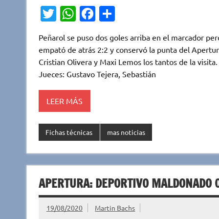
T
W
Fa
C
w
h
c
o
Peñarol se puso dos goles arriba en el marcador per
it
at
e
m
empató de atrás 2:2 y conservó la punta del Apertur
te
s
b
p
Cristian Olivera y Maxi Lemos los tantos de la visit
r
A
o
ar
Jueces: Gustavo Tejera, Sebastián
p
o
ti
LEER MÁS
p
k
r
Fichas técnicas
mas noticias
APERTURA: DEPORTIVO MALDONADO 
19/08/2020
Martin Bachs