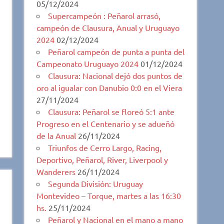
05/12/2024
Supercampeón : Peñarol arrasó,
campeón de Clausura, Anual y Uruguayo
2024
02/12/2024
Peñarol campeón de punta a punta del
Campeonato Uruguayo 2024
01/12/2024
Clausura: Nacional dejó dos puntos de
oro al igualar con Danubio 0:0 en el Viera
27/11/2024
Clausura: Peñarol se floreó 5:1 ante
Progreso en el Centenario y se adueñó
de la Anual
26/11/2024
Triunfos de Cerro Largo, Racing,
Deportivo, Peñarol, River, Liverpool y
Wanderers
26/11/2024
Segunda División: Uruguay
Montevideo – Torque, martes a las 16:30
hs.
25/11/2024
Peñarol y Nacional en el mano a mano