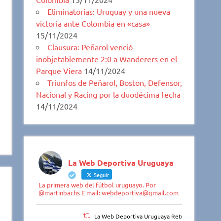
Eliminatorias: Uruguay y una nueva
victoria ante Colombia en «casa»
15/11/2024
Clausura: Peñarol venció
inobjetablemente 2:0 a Wanderers en el
Parque Viera
14/11/2024
Triunfos de Peñarol, Boston, Defensor,
Nacional y Racing por la duodécima fecha
14/11/2024
La Web Deportiva Uruguaya
Seguir
La primera web del fútbol uruguayo. Por
@martinbachs E mail: webdeportiva@gmail.com
La Web Deportiva Uruguaya Retuiteado