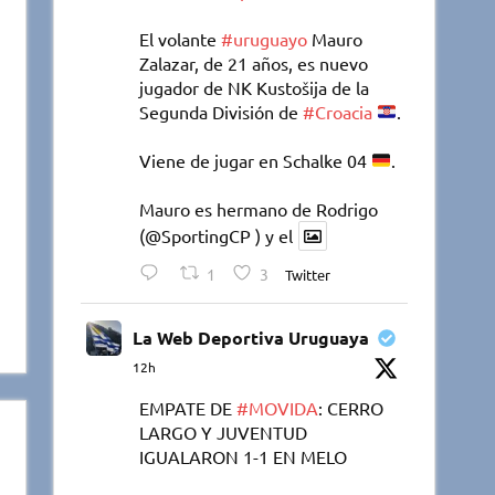
El volante
#uruguayo
Mauro
Zalazar, de 21 años, es nuevo
jugador de NK Kustošija de la
Segunda División de
#Croacia
.
Viene de jugar en Schalke 04
.
Mauro es hermano de Rodrigo
(@SportingCP ) y el
1
3
Twitter
La Web Deportiva Uruguaya
12h
EMPATE DE
#MOVIDA
: CERRO
LARGO Y JUVENTUD
IGUALARON 1-1 EN MELO