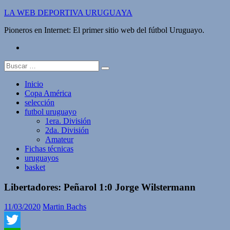
Saltar
LA WEB DEPORTIVA URUGUAYA
al
Pioneros en Internet: El primer sitio web del fútbol Uruguayo.
contenido
twitter
Buscar:
Inicio
Copa América
selección
futbol uruguayo
1era. División
2da. División
Amateur
Fichas técnicas
uruguayos
basket
Libertadores: Peñarol 1:0 Jorge Wilstermann
11/03/2020
Martin Bachs