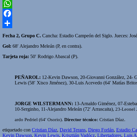
Twitter
WhatsApp
Facebook
Compartir
Fecha 2, Grupo C.
Cancha: Estadio Campeón del Siglo. Jueces: José
Gol:
68′ Alejandro Meleán (P, en contra).
Tarjeta roja:
50′ Rodrigo Abascal (P).
PEÑAROL:
12-Kevin Dawson, 20-Giovanni González, 24- Gar
Lewis (58′ Xisco Jiménez), 30-Luis Acevedo (64′ Matías Brito
JORGE WILSTERMANN:
13-Arnaldo Giménez, 07-Esteba
10-Serginho, 11-Alejandro Meleán (72′ Arrascaita),
23-Leonel 
ardo Pedriel (64′ Osorio).
Director técnico:
Cristian Díaz.
etiquetado con
Cristian Díaz
,
David Terans
,
Diego Forlán
,
Estadio C
Kevin Dawson
,
Kevin Lewis
,
Krisztián Vadócz
,
Libertadores
,
Luis 