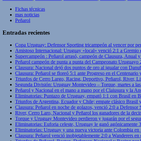
Fichas técnicas
mas noticias
Peñarol
Entradas recientes
Copa Uruguay: Defensor Sporting tricampeón al vencer por pe
Amistoso Internacional: Uruguay «local» venció 2:1 a Gremio 
Supercampeón : Peñarol arrasó, campeón de Clausura, Anual 
Peñarol campeón de punta a punta del Campeonato Uruguayo 
Clausura: Nacional dejó dos puntos de oro al igualar con Danub
Clausura: Peñarol se floreó 5:1 ante Progreso en el Centenario 
Triunfos de Cerro Largo, Racing, Deportivo, Peñarol, River, L
Segunda División: Uruguay Montevideo – Torque, martes a las
Peñarol y Nacional en el mano a mano por el Claiusura y la An
Eliminatorias: Puntazo de Uruguay, empató 1:1 con Brasil en B
Triunfos de Argentina, Ecuador y Chile; empate clásico Brasil
Clausura: Peñarol en noche de golazos, venció 2:0 a Defensor
River, Cerro Laro, Nacional y Peñarol los ganadores de la deci
Torque y Uruguay Montevideo perdieron y jugarán por el segu
Eliminatorias: Euforia celeste, Uruguay le ganó agónicamente 
Eliminatorias: Uruguay y una nueva victoria ante Colombia en
Clausura: Peñarol venció inobjetablemente 2:0 a Wanderers en 