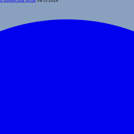
 la duodécima fecha
14/11/2024