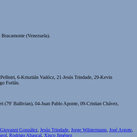
 Bracamonte (Venezuela).
listri, 6-Krisztián Vadócz, 21-Jesús Trindade, 29-Kevin
go Forlán.
ri (79′ Ballivian), 04-Juan Pablo Aponte, 09-Cristian Chávez,
Giovanni González
,
Jesús Trindade
,
Jorge Wilstermann
,
José Argote
,
arol
,
Rodrigo Abascal
,
Xisco Jiménez