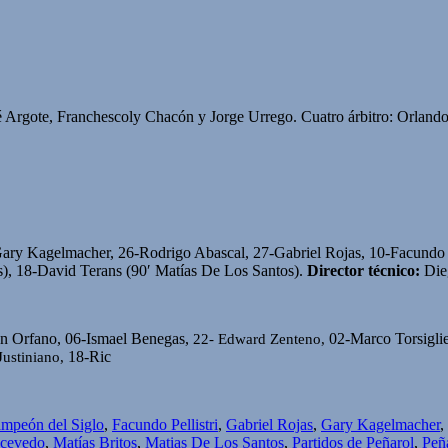
 Argote, Franchescoly Chacón y Jorge Urrego. Cuatro árbitro:
Orlando
y Kagelmacher, 26-Rodrigo Abascal, 27-Gabriel Rojas, 10-Facundo Pel
s), 18-David Terans (90′ Matías De Los Santos).
Director técnico:
Die
n Orfano, 06-Ismael Benegas,
22- Edward Zenteno,
02-Marco Torsiglie
Justiniano,
18-Ric
ampeón del Siglo
,
Facundo Pellistri
,
Gabriel Rojas
,
Gary Kagelmacher
,
Acevedo
,
Matías Britos
,
Matias De Los Santos
,
Partidos de Peñarol
,
Peñ