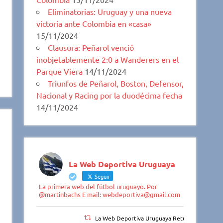
Eliminatorias: Uruguay y una nueva
victoria ante Colombia en «casa»
15/11/2024
Clausura: Peñarol venció
inobjetablemente 2:0 a Wanderers en el
Parque Viera
14/11/2024
Triunfos de Peñarol, Boston, Defensor,
Nacional y Racing por la duodécima fecha
14/11/2024
La Web Deportiva Uruguaya
Seguir
La primera web del fútbol uruguayo. Por
@martinbachs E mail: webdeportiva@gmail.com
La Web Deportiva Uruguaya Retuiteado