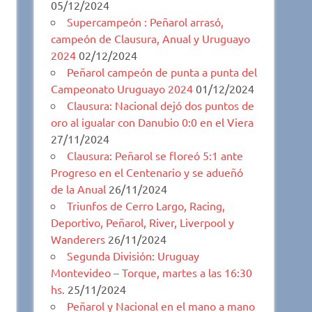
05/12/2024
Supercampeón : Peñarol arrasó,
campeón de Clausura, Anual y Uruguayo
2024
02/12/2024
Peñarol campeón de punta a punta del
Campeonato Uruguayo 2024
01/12/2024
Clausura: Nacional dejó dos puntos de
oro al igualar con Danubio 0:0 en el Viera
27/11/2024
Clausura: Peñarol se floreó 5:1 ante
Progreso en el Centenario y se adueñó
de la Anual
26/11/2024
Triunfos de Cerro Largo, Racing,
Deportivo, Peñarol, River, Liverpool y
Wanderers
26/11/2024
Segunda División: Uruguay
Montevideo – Torque, martes a las 16:30
hs.
25/11/2024
Peñarol y Nacional en el mano a mano