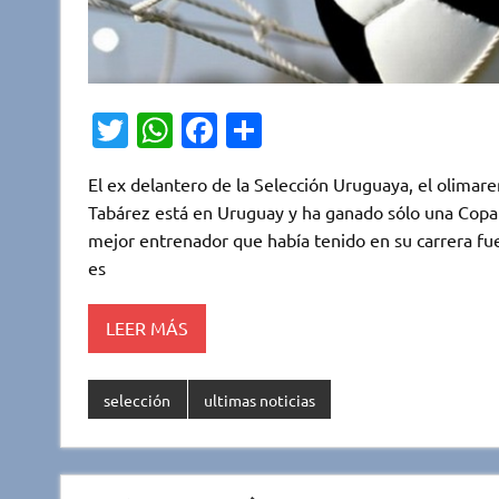
T
W
Fa
C
w
h
c
o
El ex delantero de la Selección Uruguaya, el olimar
it
at
e
m
Tabárez está en Uruguay y ha ganado sólo una Copa 
te
s
b
p
mejor entrenador que había tenido en su carrera fu
r
A
o
ar
es
p
o
ti
LEER MÁS
p
k
r
selección
ultimas noticias