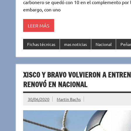
te
s
b
p
carbonero se quedó con 10 en el complemento por la 
r
A
o
ar
embargo, con uno
p
o
ti
LEER MÁS
p
k
r
Fichas técnicas
mas noticias
Nacional
Peñar
XISCO Y BRAVO VOLVIERON A ENTRE
RENOVÓ EN NACIONAL
30/06/2020
Martin Bachs