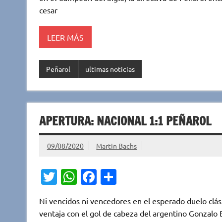
r
A
o
ar
cesar
p
o
ti
LEER MÁS
p
k
r
Peñarol
ultimas noticias
APERTURA: NACIONAL 1:1 PEÑAROL
09/08/2020
Martin Bachs
T
W
Fa
C
w
h
c
o
Ni vencidos ni vencedores en el esperado duelo clás
it
at
e
m
ventaja con el gol de cabeza del argentino Gonzalo Be