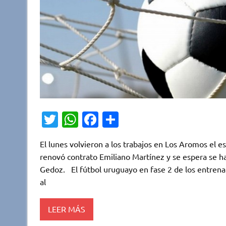
T
W
Fa
C
w
h
c
o
El lunes volvieron a los trabajos en Los Aromos el e
it
at
e
m
renovó contrato Emiliano Martínez y se espera se hag
te
s
b
p
Gedoz. El fútbol uruguayo en fase 2 de los entrena
r
A
o
ar
al
p
o
ti
LEER MÁS
p
k
r