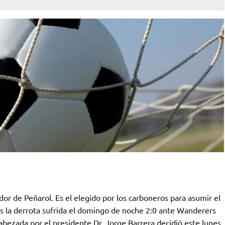
or de Peñarol. Es el elegido por los carboneros para asumir el
s la derrota sufrida el domingo de noche 2:0 ante Wanderers
abezada por el presidente Dr. Jorge Barrera decidió este lunes