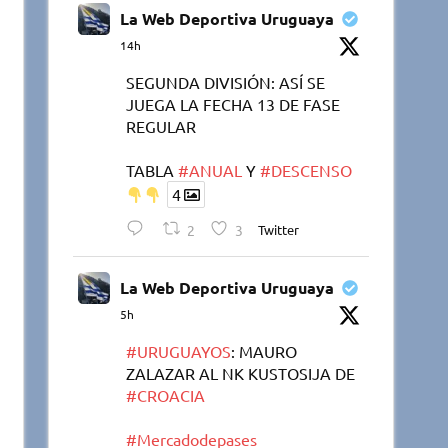
La Web Deportiva Uruguaya
14h
SEGUNDA DIVISIÓN: ASÍ SE
JUEGA LA FECHA 13 DE FASE
REGULAR
TABLA
#ANUAL
Y
#DESCENSO
4
2
3
Twitter
La Web Deportiva Uruguaya
5h
#URUGUAYOS
: MAURO
ZALAZAR AL NK KUSTOSIJA DE
#CROACIA
#Mercadodepases