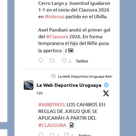
Cerro Largo y Juventud igualaron
1-1 en el inicio del Clausura 2026
en
#intenso
partido en el Ubilla.
Axel Pandiani anotó el primer gol
del
#Clausura
2026. En forma
tempranera el hijo del Rifle puso
la apertura
2
2
Twitter
La Web Deportiva Uruguaya Retuiteado
La Web Deportiva Uruguaya
12h
#ARBITROS
: LOS CAMBIOS EN
REGLAS DE JUEGO QUE SE
APLICARÁN A PARTIR DEL
#CLAUSURA
4
5
Twitter