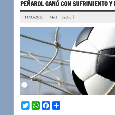
PEÑAROL GANÓ CON SUFRIMIENTO Y 
11/03/2020
Martin Bachs
T
W
Fa
C
w
h
c
o