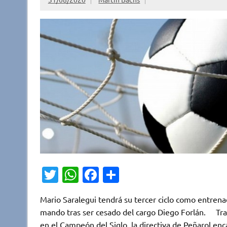
T
W
Fa
C
w
h
c
o
Mario Saralegui tendrá su tercer ciclo como entrenad
it
at
e
m
mando tras ser cesado del cargo Diego Forlán. Tra
te
s
b
p
en el Campeón del Siglo, la directiva de Peñarol enc