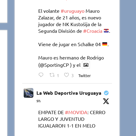
El volante
#uruguayo
Mauro
Zalazar, de 21 años, es nuevo
jugador de NK Kustošija de la
Segunda División de
#Croacia
.
Viene de jugar en Schalke 04
.
Mauro es hermano de Rodrigo
(@SportingCP ) y el
1
3
Twitter
La Web Deportiva Uruguaya
9h
EMPATE DE
#MOVIDA
: CERRO
LARGO Y JUVENTUD
IGUALARON 1-1 EN MELO