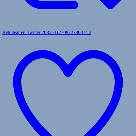
Retuitear en Twitter 2085531270872780874
2