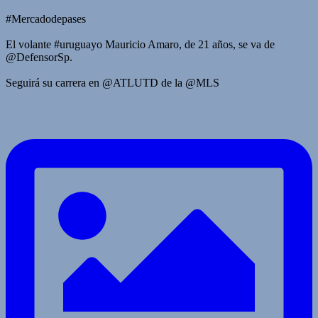
#Mercadodepases
El volante #uruguayo Mauricio Amaro, de 21 años, se va de
@DefensorSp.
Seguirá su carrera en @ATLUTD de la @MLS