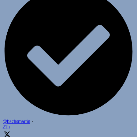
@bachsmartin
·
21h