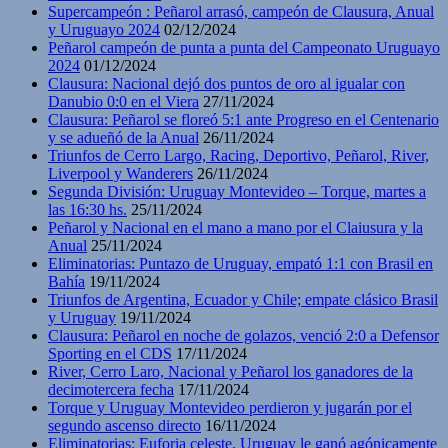
Supercampeón : Peñarol arrasó, campeón de Clausura, Anual
y Uruguayo 2024
02/12/2024
Peñarol campeón de punta a punta del Campeonato Uruguayo
2024
01/12/2024
Clausura: Nacional dejó dos puntos de oro al igualar con
Danubio 0:0 en el Viera
27/11/2024
Clausura: Peñarol se floreó 5:1 ante Progreso en el Centenario
y se adueñó de la Anual
26/11/2024
Triunfos de Cerro Largo, Racing, Deportivo, Peñarol, River,
Liverpool y Wanderers
26/11/2024
Segunda División: Uruguay Montevideo – Torque, martes a
las 16:30 hs.
25/11/2024
Peñarol y Nacional en el mano a mano por el Claiusura y la
Anual
25/11/2024
Eliminatorias: Puntazo de Uruguay, empató 1:1 con Brasil en
Bahía
19/11/2024
Triunfos de Argentina, Ecuador y Chile; empate clásico Brasil
y Uruguay
19/11/2024
Clausura: Peñarol en noche de golazos, venció 2:0 a Defensor
Sporting en el CDS
17/11/2024
River, Cerro Laro, Nacional y Peñarol los ganadores de la
decimotercera fecha
17/11/2024
Torque y Uruguay Montevideo perdieron y jugarán por el
segundo ascenso directo
16/11/2024
Eliminatorias: Euforia celeste, Uruguay le ganó agónicamente