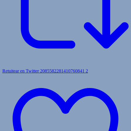
Retuitear en Twitter 2085582281410760841
2