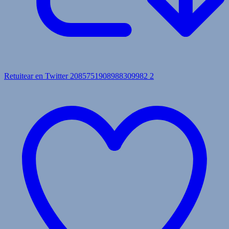
Retuitear en Twitter 2085751908988309982
2