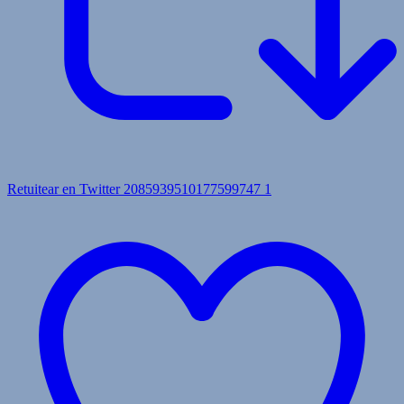
Retuitear en Twitter 2085939510177599747
1