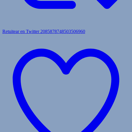
Retuitear en Twitter 2085878748503506960