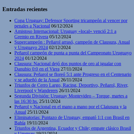
Entradas recientes
Copa Uruguay: Defensor Sporting tricampeón al vencer por
penales a Nacional
06/12/2024
Amistoso Internacional: Uruguay «local» venció 2:1 a
Gremio en Rivera
05/12/2024
Supercampeón : Peñarol arrasó, campeón de Clausura, Anual
y Uruguayo 2024
02/12/2024
Peñarol campeón de punta a punta del Campeonato Uruguayo
2024
01/12/2024
Clausura: Nacional dejó dos puntos de oro al igualar con
Danubio 0:0 en el Viera
27/11/2024
Clausura: Peñarol se floreó 5:1 ante Progreso en el Centenario
y se adueñó de la Anual
26/11/2024
Triunfos de Cerro Largo, Racing, Deportivo, Peñarol, River,
Liverpool y Wanderers
26/11/2024
Segunda División: Uruguay Montevideo – Torque, martes a
las 16:30 hs.
25/11/2024
Peñarol y Nacional en el mano a mano por el Claiusura y la
Anual
25/11/2024
Eliminatorias: Puntazo de Uruguay, empató 1:1 con Brasil en
Bahía
19/11/2024
Triunfos de Argentina, Ecuador y Chile; empate clásico Brasil
y Uruguay
19/11/2024