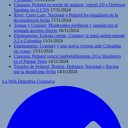
Clausura: Peñarol en noche de golazos, venció 2:0 a Defensor
Sporting en el CDS
17/11/2024
River, Cerro Laro, Nacional y Peñarol los ganadores de la
decimotercera fecha
17/11/2024
Torque y Uruguay Montevideo perdieron y jugarán por el
segundo ascenso directo
16/11/2024
Eliminatorias: Euforia celeste, Uruguay le ganó agónicamente
3:2 a Colombia
15/11/2024
Eliminatorias: Uruguay y una nueva victoria ante Colombia
en «casa»
15/11/2024
Clausura: Peñarol venció inobjetablemente 2:0 a Wanderers
en el Parque Viera
14/11/2024
Triunfos de Peñarol, Boston, Defensor, Nacional y Racing
por la duodécima fecha
14/11/2024
La Web Deportiva Uruguaya