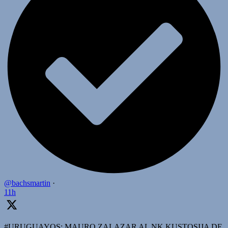
@bachsmartin
·
11h
#URUGUAYOS: MAURO ZALAZAR AL NK KUSTOSIJA DE