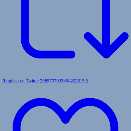
Retuitear en Twitter 2085797935464202615
2