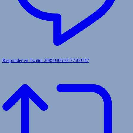
Responder en Twitter 2085939510177599747