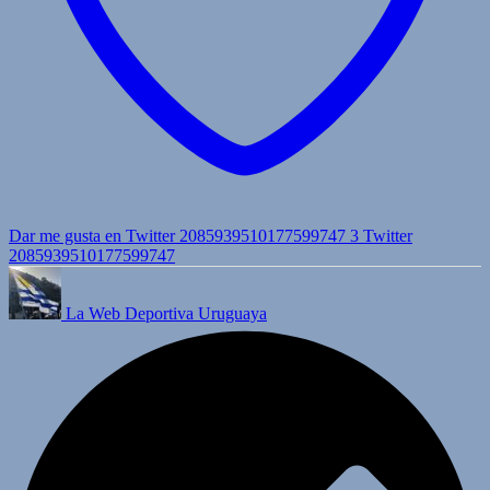
Dar me gusta en Twitter 2085939510177599747
3
Twitter
2085939510177599747
La Web Deportiva Uruguaya