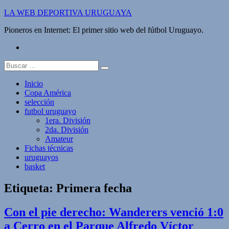
Saltar
LA WEB DEPORTIVA URUGUAYA
al
Pioneros en Internet: El primer sitio web del fútbol Uruguayo.
contenido
twitter
Buscar:
Inicio
Copa América
selección
futbol uruguayo
1era. División
2da. División
Amateur
Fichas técnicas
uruguayos
basket
Etiqueta:
Primera fecha
Con el pie derecho: Wanderers venció 1:0
a Cerro en el Parque Alfredo Víctor