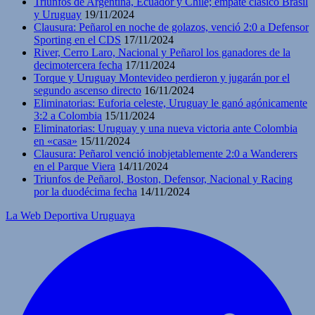
Triunfos de Argentina, Ecuador y Chile; empate clásico Brasil
y Uruguay
19/11/2024
Clausura: Peñarol en noche de golazos, venció 2:0 a Defensor
Sporting en el CDS
17/11/2024
River, Cerro Laro, Nacional y Peñarol los ganadores de la
decimotercera fecha
17/11/2024
Torque y Uruguay Montevideo perdieron y jugarán por el
segundo ascenso directo
16/11/2024
Eliminatorias: Euforia celeste, Uruguay le ganó agónicamente
3:2 a Colombia
15/11/2024
Eliminatorias: Uruguay y una nueva victoria ante Colombia
en «casa»
15/11/2024
Clausura: Peñarol venció inobjetablemente 2:0 a Wanderers
en el Parque Viera
14/11/2024
Triunfos de Peñarol, Boston, Defensor, Nacional y Racing
por la duodécima fecha
14/11/2024
La Web Deportiva Uruguaya