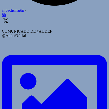
@bachsmartin
·
8h
COMUNICADO DE #AUDEF
@AudefOficial