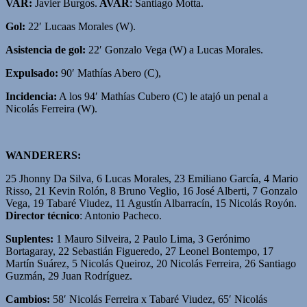
VAR:
Javier Burgos.
AVAR
: Santiago Motta.
Gol:
22′ Lucaas Morales (W).
Asistencia de gol:
22′ Gonzalo Vega (W) a Lucas Morales.
Expulsado:
90′ Mathías Abero (C),
Incidencia:
A los 94′ Mathías Cubero (C) le atajó un penal a
Nicolás Ferreira (W).
WANDERERS:
25 Jhonny Da Silva, 6 Lucas Morales, 23 Emiliano García, 4 Mario
Risso, 21 Kevin Rolón, 8 Bruno Veglio, 16 José Alberti, 7 Gonzalo
Vega, 19 Tabaré Viudez, 11 Agustín Albarracín, 15 Nicolás Royón.
Director técnico
: Antonio Pacheco.
Suplentes:
1 Mauro Silveira, 2 Paulo Lima, 3 Gerónimo
Bortagaray, 22 Sebastián Figueredo, 27 Leonel Bontempo, 17
Martín Suárez, 5 Nicolás Queiroz, 20 Nicolás Ferreira, 26 Santiago
Guzmán, 29 Juan Rodríguez.
Cambios:
58′ Nicolás Ferreira x Tabaré Viudez, 65′ Nicolás