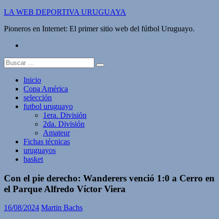
Saltar
LA WEB DEPORTIVA URUGUAYA
al
Pioneros en Internet: El primer sitio web del fútbol Uruguayo.
contenido
twitter
Buscar:
Inicio
Copa América
selección
futbol uruguayo
1era. División
2da. División
Amateur
Fichas técnicas
uruguayos
basket
Con el pie derecho: Wanderers venció 1:0 a Cerro en
el Parque Alfredo Víctor Viera
16/08/2024
Martin Bachs