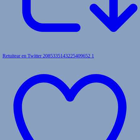
Retuitear en Twitter 2085335143225409652
1