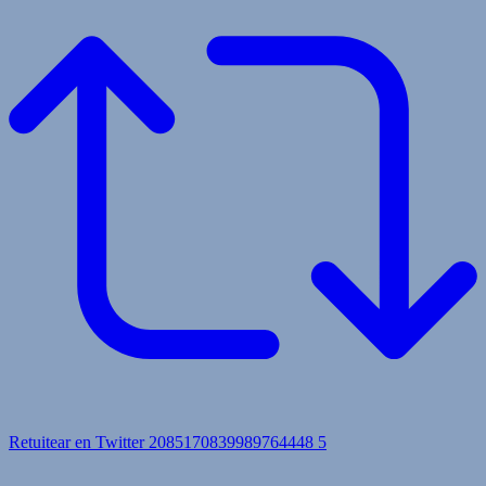
Retuitear en Twitter 2085170839989764448
5