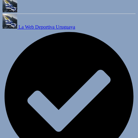
La Web Deportiva Uruguaya