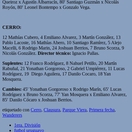
Queiroz x Agustín Albarracín, 80′ Santiago Guzmán x Nicolás
Royón, 80′ Leonel Bontempo x Gonzalo Vega.
CERRO:
12 Mathías Cubero, 4 Emiliano Alvarez, 3 Martín González, 13
Pablo Lacoste, 16 Mathías Abero, 10 Santiago Ramírez, 5 Alejo
Macelli, 6 Rodrigo Marin, 24 Joshuan Berrios, 7 Bruno Scorza, 9
Nicolás González.
Director técnico:
Ignacio Pallas.
Suplentes:
12 Franco Rodríguez, 8 Nahuel Petillo, 20 Martín
Rabuñal, 21 Yonathan Gorgoroso, 2 Gabriel Umpiérrez, 11 Lucas
Rodríguez, 19 Diego Aguilera, 17 Danilo Cocaro, 18 Yan
Mosquera.
Cambios:
45′ Yonathan Gorgoroso x Rodrigo Marín, 65′ Lucas
Rodríguez x Bruno Scorza, 77′ Yan Mosquera x Emiliano Alvarez,
85′ Danilo Cócaro x Joshuan Berrios.
etiquetado con
Cerro
,
Clausura
,
Parque Viera
,
Primera fecha
,
Wanderers
1era. División
futbol uruguayo