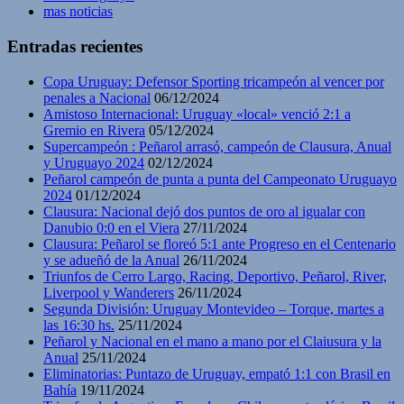
mas noticias
Entradas recientes
Copa Uruguay: Defensor Sporting tricampeón al vencer por
penales a Nacional
06/12/2024
Amistoso Internacional: Uruguay «local» venció 2:1 a
Gremio en Rivera
05/12/2024
Supercampeón : Peñarol arrasó, campeón de Clausura, Anual
y Uruguayo 2024
02/12/2024
Peñarol campeón de punta a punta del Campeonato Uruguayo
2024
01/12/2024
Clausura: Nacional dejó dos puntos de oro al igualar con
Danubio 0:0 en el Viera
27/11/2024
Clausura: Peñarol se floreó 5:1 ante Progreso en el Centenario
y se adueñó de la Anual
26/11/2024
Triunfos de Cerro Largo, Racing, Deportivo, Peñarol, River,
Liverpool y Wanderers
26/11/2024
Segunda División: Uruguay Montevideo – Torque, martes a
las 16:30 hs.
25/11/2024
Peñarol y Nacional en el mano a mano por el Claiusura y la
Anual
25/11/2024
Eliminatorias: Puntazo de Uruguay, empató 1:1 con Brasil en
Bahía
19/11/2024