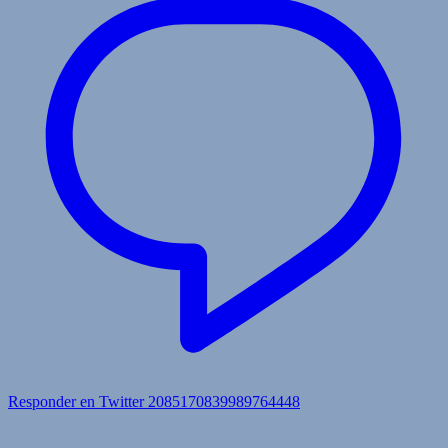
Responder en Twitter 2085170839989764448