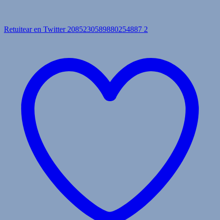
Retuitear en Twitter 2085230589880254887
2