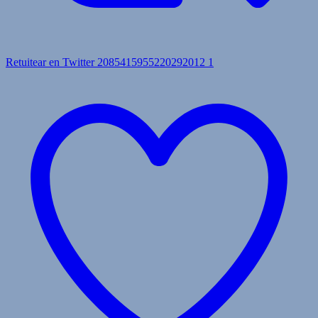
Retuitear en Twitter 2085415955220292012
1