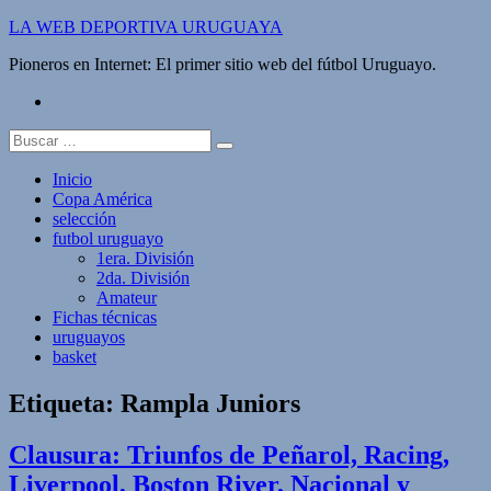
Saltar
LA WEB DEPORTIVA URUGUAYA
al
Pioneros en Internet: El primer sitio web del fútbol Uruguayo.
contenido
twitter
Buscar:
Inicio
Copa América
selección
futbol uruguayo
1era. División
2da. División
Amateur
Fichas técnicas
uruguayos
basket
Etiqueta:
Rampla Juniors
Clausura: Triunfos de Peñarol, Racing,
Liverpool, Boston River, Nacional y