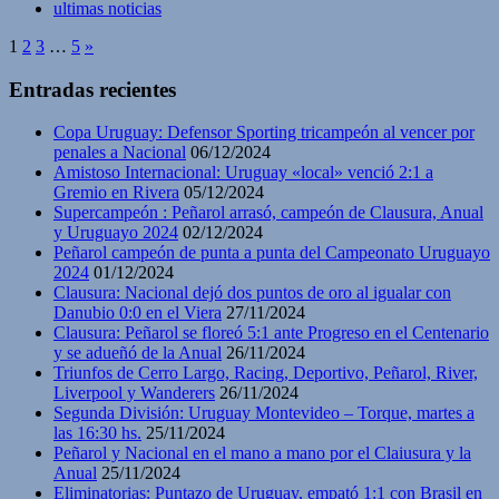
ultimas noticias
1
2
3
…
5
»
Entradas recientes
Copa Uruguay: Defensor Sporting tricampeón al vencer por
penales a Nacional
06/12/2024
Amistoso Internacional: Uruguay «local» venció 2:1 a
Gremio en Rivera
05/12/2024
Supercampeón : Peñarol arrasó, campeón de Clausura, Anual
y Uruguayo 2024
02/12/2024
Peñarol campeón de punta a punta del Campeonato Uruguayo
2024
01/12/2024
Clausura: Nacional dejó dos puntos de oro al igualar con
Danubio 0:0 en el Viera
27/11/2024
Clausura: Peñarol se floreó 5:1 ante Progreso en el Centenario
y se adueñó de la Anual
26/11/2024
Triunfos de Cerro Largo, Racing, Deportivo, Peñarol, River,
Liverpool y Wanderers
26/11/2024
Segunda División: Uruguay Montevideo – Torque, martes a
las 16:30 hs.
25/11/2024
Peñarol y Nacional en el mano a mano por el Claiusura y la
Anual
25/11/2024
Eliminatorias: Puntazo de Uruguay, empató 1:1 con Brasil en