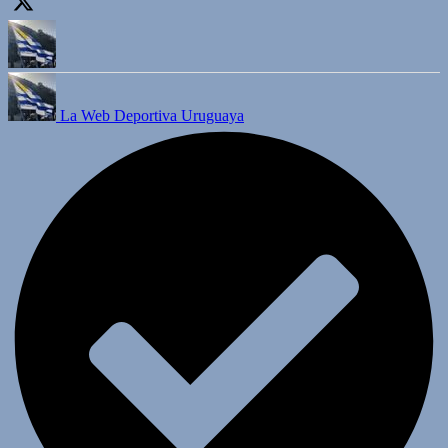
La Web Deportiva Uruguaya