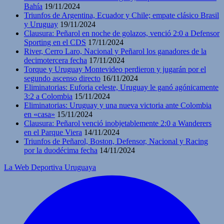
Bahía
19/11/2024
Triunfos de Argentina, Ecuador y Chile; empate clásico Brasil
y Uruguay
19/11/2024
Clausura: Peñarol en noche de golazos, venció 2:0 a Defensor
Sporting en el CDS
17/11/2024
River, Cerro Laro, Nacional y Peñarol los ganadores de la
decimotercera fecha
17/11/2024
Torque y Uruguay Montevideo perdieron y jugarán por el
segundo ascenso directo
16/11/2024
Eliminatorias: Euforia celeste, Uruguay le ganó agónicamente
3:2 a Colombia
15/11/2024
Eliminatorias: Uruguay y una nueva victoria ante Colombia
en «casa»
15/11/2024
Clausura: Peñarol venció inobjetablemente 2:0 a Wanderers
en el Parque Viera
14/11/2024
Triunfos de Peñarol, Boston, Defensor, Nacional y Racing
por la duodécima fecha
14/11/2024
La Web Deportiva Uruguaya