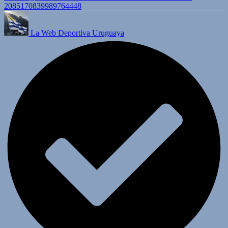
2085170839989764448
La Web Deportiva Uruguaya