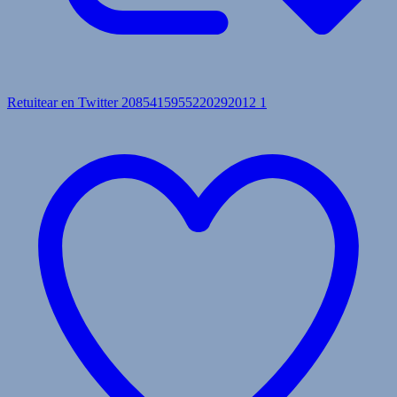
Retuitear en Twitter 2085415955220292012
1