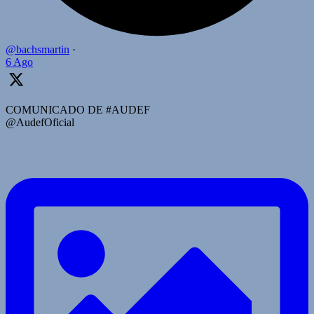
@bachsmartin
·
6 Ago
COMUNICADO DE #AUDEF
@AudefOficial