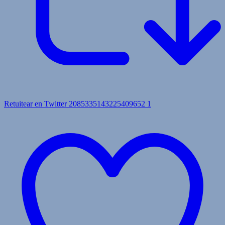
Retuitear en Twitter 2085335143225409652
1