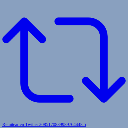
Retuitear en Twitter 2085170839989764448
5