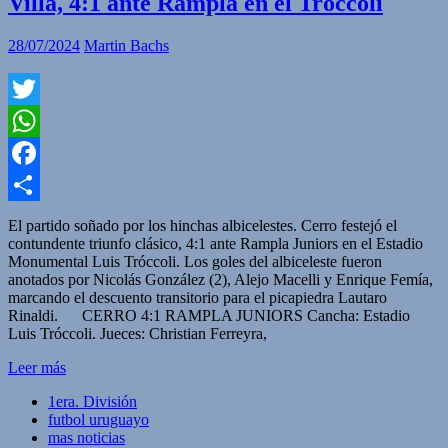
Villa, 4:1 ante Rampla en el Tróccoli
28/07/2024
Martin Bachs
Twitter
WhatsApp
Facebook
Compartir
El partido soñado por los hinchas albicelestes. Cerro festejó el
contundente triunfo clásico, 4:1 ante Rampla Juniors en el Estadio
Monumental Luis Tróccoli. Los goles del albiceleste fueron
anotados por Nicolás González (2), Alejo Macelli y Enrique Femía,
marcando el descuento transitorio para el picapiedra Lautaro
Rinaldi. CERRO 4:1 RAMPLA JUNIORS Cancha: Estadio
Luis Tróccoli. Jueces: Christian Ferreyra,
Leer más
1era. División
futbol uruguayo
mas noticias