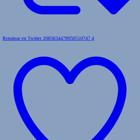
Retuitear en Twitter 2085834478950510747
4