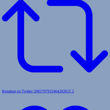
Retuitear en Twitter 2085797935464202615
2