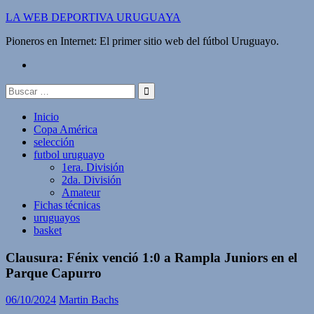
Saltar
LA WEB DEPORTIVA URUGUAYA
al
Pioneros en Internet: El primer sitio web del fútbol Uruguayo.
contenido
twitter
Buscar:
Inicio
Copa América
selección
futbol uruguayo
1era. División
2da. División
Amateur
Fichas técnicas
uruguayos
basket
Clausura: Fénix venció 1:0 a Rampla Juniors en el
Parque Capurro
06/10/2024
Martin Bachs