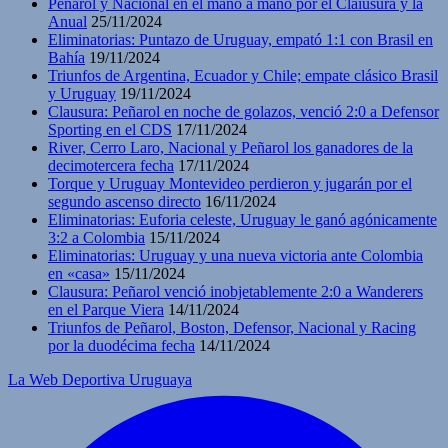
Peñarol y Nacional en el mano a mano por el Claiusura y la
Anual
25/11/2024
Eliminatorias: Puntazo de Uruguay, empató 1:1 con Brasil en
Bahía
19/11/2024
Triunfos de Argentina, Ecuador y Chile; empate clásico Brasil
y Uruguay
19/11/2024
Clausura: Peñarol en noche de golazos, venció 2:0 a Defensor
Sporting en el CDS
17/11/2024
River, Cerro Laro, Nacional y Peñarol los ganadores de la
decimotercera fecha
17/11/2024
Torque y Uruguay Montevideo perdieron y jugarán por el
segundo ascenso directo
16/11/2024
Eliminatorias: Euforia celeste, Uruguay le ganó agónicamente
3:2 a Colombia
15/11/2024
Eliminatorias: Uruguay y una nueva victoria ante Colombia
en «casa»
15/11/2024
Clausura: Peñarol venció inobjetablemente 2:0 a Wanderers
en el Parque Viera
14/11/2024
Triunfos de Peñarol, Boston, Defensor, Nacional y Racing
por la duodécima fecha
14/11/2024
La Web Deportiva Uruguaya