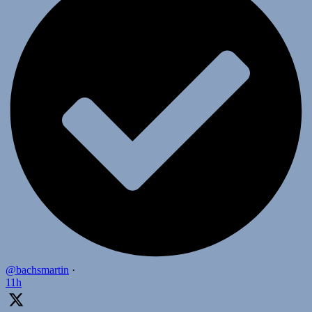
@bachsmartin
·
11h