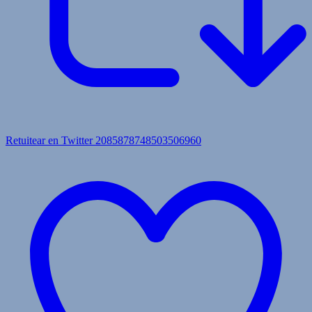
Retuitear en Twitter 2085878748503506960