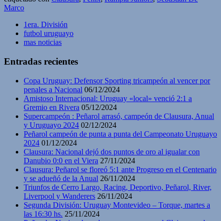
Marco
1era. División
futbol uruguayo
mas noticias
Entradas recientes
Copa Uruguay: Defensor Sporting tricampeón al vencer por
penales a Nacional
06/12/2024
Amistoso Internacional: Uruguay «local» venció 2:1 a
Gremio en Rivera
05/12/2024
Supercampeón : Peñarol arrasó, campeón de Clausura, Anual
y Uruguayo 2024
02/12/2024
Peñarol campeón de punta a punta del Campeonato Uruguayo
2024
01/12/2024
Clausura: Nacional dejó dos puntos de oro al igualar con
Danubio 0:0 en el Viera
27/11/2024
Clausura: Peñarol se floreó 5:1 ante Progreso en el Centenario
y se adueñó de la Anual
26/11/2024
Triunfos de Cerro Largo, Racing, Deportivo, Peñarol, River,
Liverpool y Wanderers
26/11/2024
Segunda División: Uruguay Montevideo – Torque, martes a
las 16:30 hs.
25/11/2024