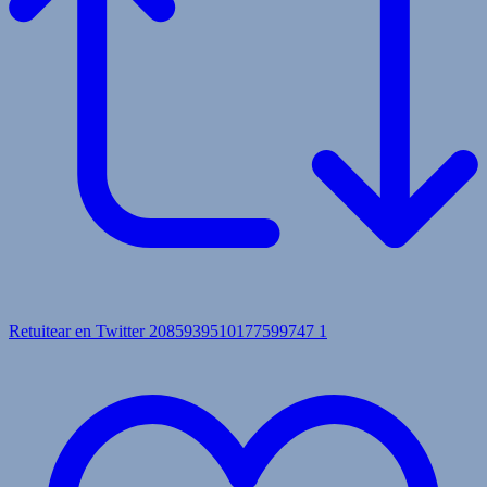
Retuitear en Twitter 2085939510177599747
1