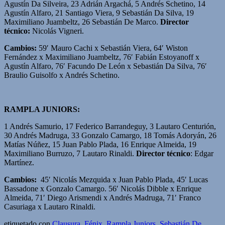
Agustín Da Silveira, 23 Adrián Argachá, 5 Andrés Schetino, 14
Agustín Alfaro, 21 Santiago Viera, 9 Sebastián Da Silva, 19
Maximiliano Juambeltz, 26 Sebastián De Marco.
Director
técnico:
Nicolás Vigneri.
Cambios:
59′ Mauro Cachi x Sebastián Viera, 64′ Wiston
Fernández x Maximiliano Juambeltz, 76′ Fabián Estoyanoff x
Agustín Alfaro, 76′ Facundo De León x Sebastián Da Silva, 76′
Braulio Guisolfo x Andrés Schetino.
RAMPLA JUNIORS:
1 Andrés Samurio, 17 Federico Barrandeguy, 3 Lautaro Centurión,
30 Andrés Madruga, 33 Gonzalo Camargo, 18 Tomás Adoryán, 26
Matías Núñez, 15 Juan Pablo Plada, 16 Enrique Almeida, 19
Maximiliano Burruzo, 7 Lautaro Rinaldi.
Director técnico
: Edgar
Martínez.
Cambios:
45′ Nicolás Mezquida x Juan Pablo Plada, 45′ Lucas
Bassadone x Gonzalo Camargo. 56′ Nicolás Dibble x Enrique
Almeida, 71′ Diego Arismendi x Andrés Madruga, 71′ Franco
Casuriaga x Lautaro Rinaldi.
etiquetado con
Clausura
,
Fénix
,
Rampla Juniors
,
Sebastián De