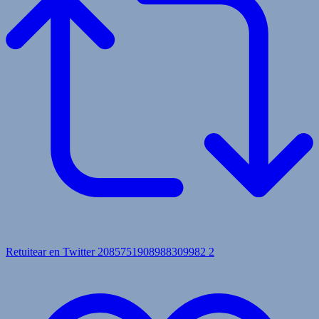
Retuitear en Twitter 2085751908988309982
2