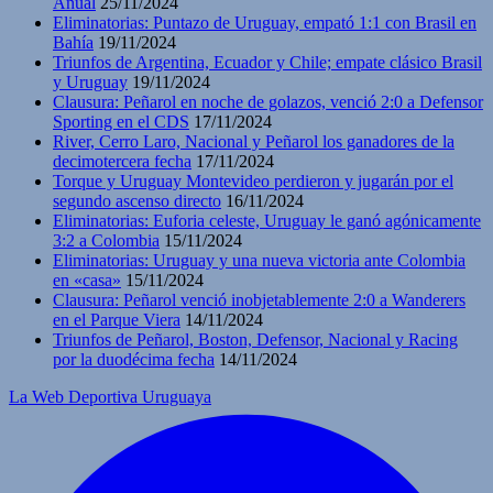
Anual
25/11/2024
Eliminatorias: Puntazo de Uruguay, empató 1:1 con Brasil en
Bahía
19/11/2024
Triunfos de Argentina, Ecuador y Chile; empate clásico Brasil
y Uruguay
19/11/2024
Clausura: Peñarol en noche de golazos, venció 2:0 a Defensor
Sporting en el CDS
17/11/2024
River, Cerro Laro, Nacional y Peñarol los ganadores de la
decimotercera fecha
17/11/2024
Torque y Uruguay Montevideo perdieron y jugarán por el
segundo ascenso directo
16/11/2024
Eliminatorias: Euforia celeste, Uruguay le ganó agónicamente
3:2 a Colombia
15/11/2024
Eliminatorias: Uruguay y una nueva victoria ante Colombia
en «casa»
15/11/2024
Clausura: Peñarol venció inobjetablemente 2:0 a Wanderers
en el Parque Viera
14/11/2024
Triunfos de Peñarol, Boston, Defensor, Nacional y Racing
por la duodécima fecha
14/11/2024
La Web Deportiva Uruguaya