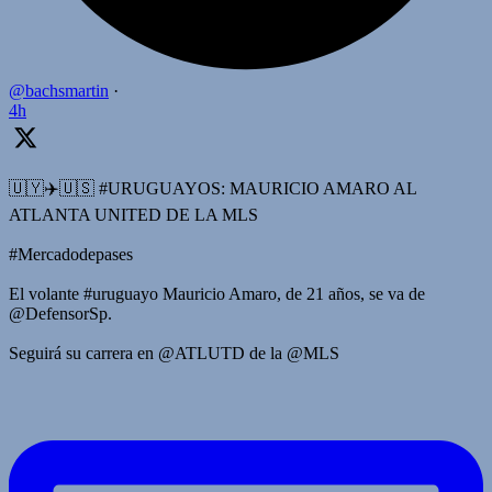
@bachsmartin
·
4h
🇺🇾✈️🇺🇸 #URUGUAYOS: MAURICIO AMARO AL
ATLANTA UNITED DE LA MLS
#Mercadodepases
El volante #uruguayo Mauricio Amaro, de 21 años, se va de
@DefensorSp.
Seguirá su carrera en @ATLUTD de la @MLS