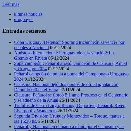
Leer más
ultimas noticias
uruguayos
Entradas recientes
Copa Uruguay: Defensor Sporting tricampeón al vencer por
penales a Nacional
06/12/2024
Amistoso Internacional: Uruguay «local» venció 2:1 a
Gremio en Rivera
05/12/2024
Supercampeón : Peñarol arrasó, campeón de Clausura, Anual
y Uruguayo 2024
02/12/2024
Peñarol campeón de punta a punta del Campeonato Uruguayo
2024
01/12/2024
Clausura: Nacional dejó dos puntos de oro al igualar con
Danubio 0:0 en el Viera
27/11/2024
Clausura: Peñarol se floreó 5:1 ante Progreso en el Centenario
y se adueñó de la Anual
26/11/2024
Triunfos de Cerro Largo, Racing, Deportivo, Peñarol, River,
Liverpool y Wanderers
26/11/2024
Segunda División: Uruguay Montevideo – Torque, martes a
las 16:30 hs.
25/11/2024
Peñarol y Nacional en el mano a mano por el Claiusura y la