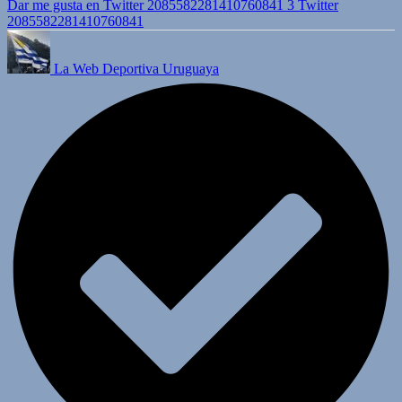
Dar me gusta en Twitter 2085582281410760841
3
Twitter
2085582281410760841
La Web Deportiva Uruguaya