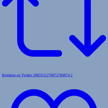
Retuitear en Twitter 2085531270872780874
2