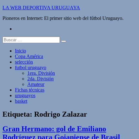
Saltar
LA WEB DEPORTIVA URUGUAYA
al
Pioneros en Internet: El primer sitio web del fútbol Uruguayo.
contenido
twitter
Buscar:
Inicio
Copa América
selección
futbol uruguayo
1era. División
2da. División
Amateur
Fichas técnicas
uruguayos
basket
Etiqueta:
Rodrigo Zalazar
Gran Hermano: gol de Emiliano
Rodríguez para Goianiense de Brasil