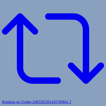
Retuitear en Twitter 2085582281410760841
2