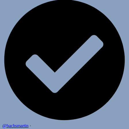
@bachsmartin
·