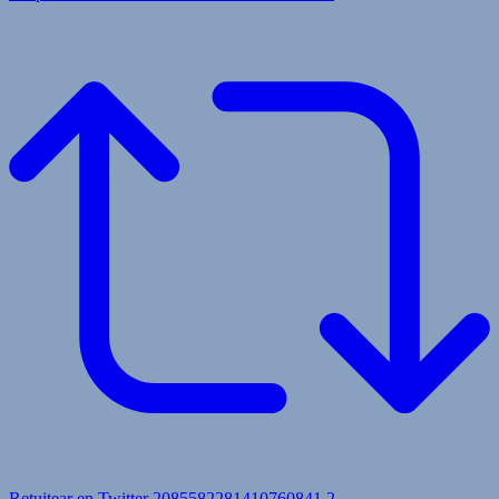
Retuitear en Twitter 2085582281410760841
2