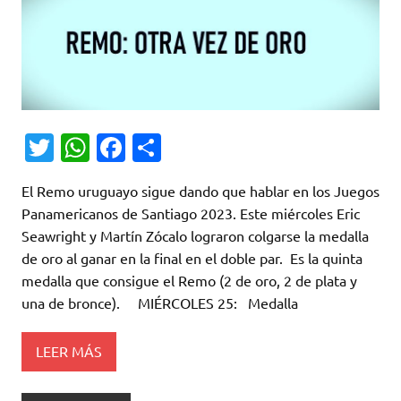
T
W
Fa
C
w
h
c
o
El Remo uruguayo sigue dando que hablar en los Juegos
it
at
e
m
Panamericanos de Santiago 2023. Este miércoles Eric
te
s
b
p
Seawright y Martín Zócalo lograron colgarse la medalla
r
A
o
ar
de oro al ganar en la final en el doble par. Es la quinta
medalla que consigue el Remo (2 de oro, 2 de plata y
p
o
ti
una de bronce). MIÉRCOLES 25: Medalla
p
k
r
LEER MÁS