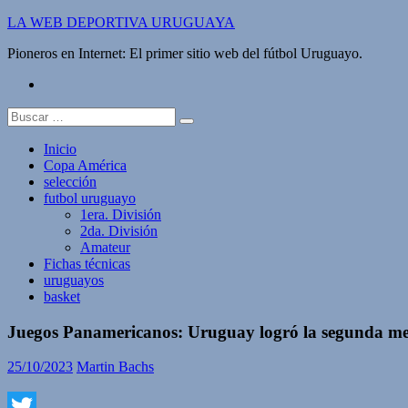
Saltar
LA WEB DEPORTIVA URUGUAYA
al
Pioneros en Internet: El primer sitio web del fútbol Uruguayo.
contenido
twitter
Buscar:
Inicio
Copa América
selección
futbol uruguayo
1era. División
2da. División
Amateur
Fichas técnicas
uruguayos
basket
Juegos Panamericanos: Uruguay logró la segunda me
25/10/2023
Martin Bachs