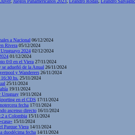
Kluver
,
Juegos Panamericanos 2023
,
Leandro Rodas
,
Leandro Salvagn
nales a Nacional
06/12/2024
en Rivera
05/12/2024
y Uruguayo 2024
02/12/2024
2024
01/12/2024
io 0:0 en el Viera
27/11/2024
y se adueñó de la Anual
26/11/2024
iverpool y Wanderers
26/11/2024
 16:30 hs.
25/11/2024
ual
25/11/2024
ahía
19/11/2024
 y Uruguay
19/11/2024
 Sporting en el CDS
17/11/2024
motercera fecha
17/11/2024
ndo ascenso directo
16/11/2024
3:2 a Colombia
15/11/2024
 «casa»
15/11/2024
el Parque Viera
14/11/2024
 la duodécima fecha
14/11/2024