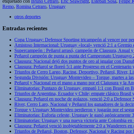
etiquetado con
Bruno Cetraro
,
Eric Seawright
,
Esteban Sosa
,
Felipe 
Remo
,
Romina Cetraro
,
Uruguay
otros deportes
Entradas recientes
Copa Uruguay: Defensor Sporting tricampeón al vencer por pe
Amistoso Internacional: Uruguay «local» venció 2:1 a Gremio 
Supercampeón : Peñarol arrasó, campeón de Clausura, Anual 
Peñarol campeón de punta a punta del Campeonato Uruguayo 
Clausura: Nacional dejó dos puntos de oro al igualar con Danub
Clausura: Peñarol se floreó 5:1 ante Progreso en el Centenario 
Triunfos de Cerro Largo, Racing, Deportivo, Peñarol, River, L
Segunda División: Uruguay Montevideo – Torque, martes a las
Peñarol y Nacional en el mano a mano por el Claiusura y la An
Eliminatorias: Puntazo de Uruguay, empató 1:1 con Brasil en B
Triunfos de Argentina, Ecuador y Chile; empate clásico Brasil
Clausura: Peñarol en noche de golazos, venció 2:0 a Defensor
River, Cerro Laro, Nacional y Peñarol los ganadores de la deci
Torque y Uruguay Montevideo perdieron y jugarán por el segu
Eliminatorias: Euforia celeste, Uruguay le ganó agónicamente 
Eliminatorias: Uruguay y una nueva victoria ante Colombia en
Clausura: Peñarol venció inobjetablemente 2:0 a Wanderers en 
Triunfos de Peñarol, Boston, Defensor, Nacional y Racing por